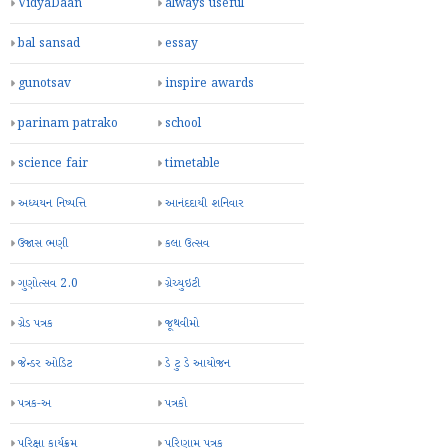
VidyaDaan
always useful
bal sansad
essay
gunotsav
inspire awards
parinam patrako
school
science fair
timetable
અધ્યયન નિષ્પત્તિ
આનંદદાયી શનિવાર
ઉજાસ ભણી
કલા ઉત્સવ
ગુણોત્સવ 2.0
ગ્રેચ્યુઇટી
ગ્રેડ પત્રક
જૂથવીમો
જેન્ડર ઓડિટ
ડે ટુ ડે આયોજન
પત્રક-અ
પત્રકો
પરિક્ષા કાર્યક્રમ
પરિણામ પત્રક