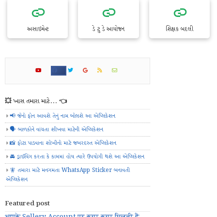
અસાઇમેન્ટ
ડે ટુ ડે આયોજન
શિક્ષક બદલી
💥 ખાસ તમારા માટે... 👈
📢 જેનો ફોન આવશે તેનું નામ બોલશે આ એપ્લિકેશન
🗣️ બાળકોને વાંચતા શીખવા માટેની એપ્લિકેશન
📸 ફોટા પાડવાના શોખીનો માટે જબરદસ્ત એપ્લિકેશન
🚘 ડ્રાઈવિંગ કરતા કે કામમાં હોય ત્યારે ઉપયોગી થશે આ એપ્લિકેશન
🧚 તમારા માટે મનગમતા WhatsApp Sticker બનાવતી
એપ્લિકેશન
Featured post