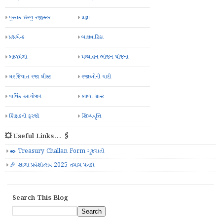
પુસ્તક ઈશ્યુ રજીસ્ટર
પ્રજ્ઞા
પ્રશ્નબેન્ક
બાલવાટિકા
બાળમેળો
મઘ્યાહન ભોજન યોજના
મરજિયાત રજા લીસ્ટ
રજાઓની યાદી
વાર્ષિક આયોજન
શાળા ગ્રાન્ટ
શિક્ષકની ફરજો
શિષ્યવૃત્તિ
💥 Useful Links... 🖇️
✒️ Treasury Challan Form ગુજરાતી
🎉 શાળા પ્રવેશોત્સવ 2025 તમામ પત્રકો
Search This Blog