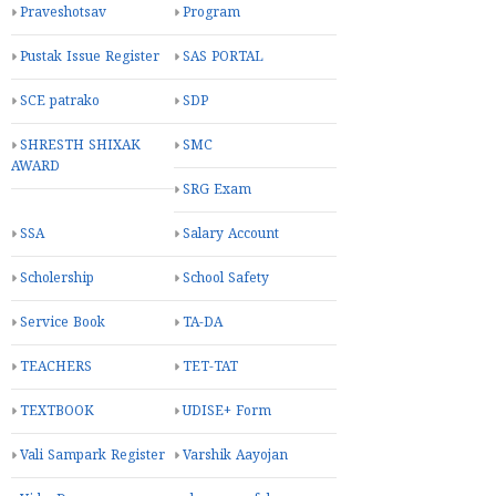
Praveshotsav
Program
Pustak Issue Register
SAS PORTAL
SCE patrako
SDP
SHRESTH SHIXAK
SMC
AWARD
SRG Exam
SSA
Salary Account
Scholership
School Safety
Service Book
TA-DA
TEACHERS
TET-TAT
TEXTBOOK
UDISE+ Form
Vali Sampark Register
Varshik Aayojan