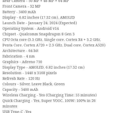
Rear Camera - 50 MP + 48 MP + 64 MP
Front Camera - 32 MP
Battery - 5400 mAh
Display - 6.82 inches (17.32 cm), AMOLED
Launch Date - January 24, 2024 (Expected)
Operating System - Android v14
Chipset - Qualcomm Snapdragon 8 Gen 3
CPU
Octa core (3.3 GHz, Single core, Cortex X4 + 3.2 GHz,
Penta Core, Cortex A720 + 2.3 GHz, Dual core, Cortex A520)
Architecture - 64 bit
Fabrication - 4 nm
Graphics - Adreno 750
Display Type - AMOLED, 6.82 inches (17.32 cm)
Resolution - 1440 x 3168 pixels
Refresh Rate - 120 Hz
Colours - Silver, Leave Black, Green
Capacity - 5400 mAh
Wireless Charging - Yes (Charging Time: 55 minutes)
Quick Charging - Yes, Super VOOC, 100W: 100% in 26
minutes
USB Type-C -Yes