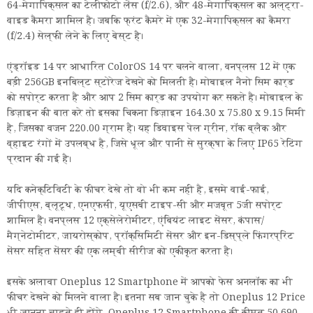
64-मेगापिक्सल का टेलीफोटो लेंस (f/2.6), और 48-मेगापिक्सल का अल्ट्रा-
वाइड कैमरा शामिल है। जबकि फ्रंट कैमरे में एक 32-मेगापिक्सल का कैमरा
(f/2.4) सेल्फी लेने के लिए बेस्ट है।
एंड्रॉइड 14 पर आधारित ColorOS 14 पर चलने वाला, वनप्लस 12 में एक
बड़ी 256GB इनबिल्ट स्टोरेज देखने को मिलती है। मोबाइल नैनो सिम कार्ड
को सपोर्ट करता है और आप 2 सिम कार्ड का उपयोग कर सकते है। मोबाइल के
डिज़ाइन की बात करे तो इसका चिकना डिज़ाइन 164.30 x 75.80 x 9.15 मिमी
है, जिसका वजन 220.00 ग्राम है। यह डिवाइस पेल ग्रीन, रॉक ब्लैक और
व्हाइट रंगों में उपलब्ध है, जिसे धूल और पानी से सुरक्षा के लिए IP65 रेटिंग
प्रदान की गई है।
यदि कनेक्टिविटी के फीचर देखे तो वो भी कम नही है, इसमे वाई-फाई,
जीपीएस, ब्लूटूथ, एनएफसी, यूएसबी टाइप-सी और मजबूत 5जी सपोर्ट
शामिल हैं। वनप्लस 12 एक्सेलेरोमीटर, एंबियंट लाइट सेंसर, कंपास/
मैग्नेटोमीटर, जायरोस्कोप, प्रॉक्सिमिटी सेंसर और इन-डिस्प्ले फिंगरप्रिंट
सेंसर सहित सेंसर की एक लम्बी सीरीज को एकीकृत करता है।
इसके अलावा Oneplus 12 Smartphone में आपको फेस अनलॉक का भी
फीचर देखने को मिलने वाला है। इतना सब जान चुके है तो Oneplus 12 Price