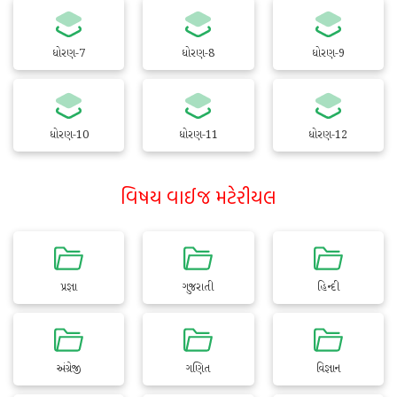
ધોરણ-7
ધોરણ-8
ધોરણ-9
ધોરણ-10
ધોરણ-11
ધોરણ-12
વિષય વાઈજ મટેરીયલ
પ્રજ્ઞા
ગુજરાતી
હિન્દી
અંગ્રેજી
ગણિત
વિજ્ઞાન