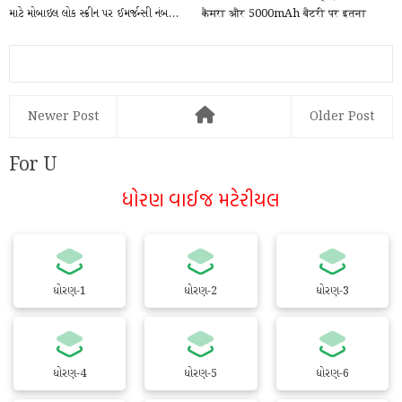
માટે મોબાઇલ લોક સ્ક્રીન પર ઈમર્જન્સી નંબ...
कैमरा और 5000mAh बैटरी पर इतना
डिस्काउंट
Newer Post
Older Post
For U
ધોરણ વાઈજ મટેરીયલ
ધોરણ-1
ધોરણ-2
ધોરણ-3
ધોરણ-4
ધોરણ-5
ધોરણ-6