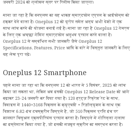
जनवरी 2024 को ग्लोबल स्तर पर रिलीस किया जाएगा।
माना जा रहा है कि वनप्लस का यह धाकड़ स्मार्टफोन एप्पल के आईफोन्स को
टक्कर देने वाला है। Oneplus 12 को यूरोप समेत अन्य अभी देशो में एक
साथ लांच करने की योजना बनाई गई है। माना जा रहा है Oneplus 12 गेमर्स
के लिए एक अच्छा गेमिंग स्मार्टफोन अनुभव प्रदान करने वाला है।
Oneplus 12 से सम्बंधित सभी जानकरी जैसे Oneplus 12
Specifications, Features, Price आदि के बारे में विस्तृत जानकरी के लिए
यह लेख पूरा पढ़े।
Oneplus 12 Smartphone
पहले माना जा रहा था कि वनप्लस 12 को भारत मे 5 दिसंबर, 2023 को लांच
किया जा सकता था, लेकिन अब इसकी Oneplus 12 Release Date को आगे
बढ़ाकर 23-24 जनवरी कर दिया गया है। 120 हर्ट्ज़ रिफ्रेश रेट के साथ,
डिवाइस में 1440×3168 पिक्सल के क्यूएचडी + रिज़ॉल्यूशन के साथ एक
विशाल 6.82-इंच टचस्क्रीन डिस्प्ले है, जो 510 पिक्सल प्रति इंच पर
शानदार विसुअल एक्सपीरियंस प्रदान करता है। डिस्प्ले में गोरिल्ला ग्लास
का इस्तेमाल किया गया है, जो इसकी मजबूत स्क्रीन का समर्थन करता है।