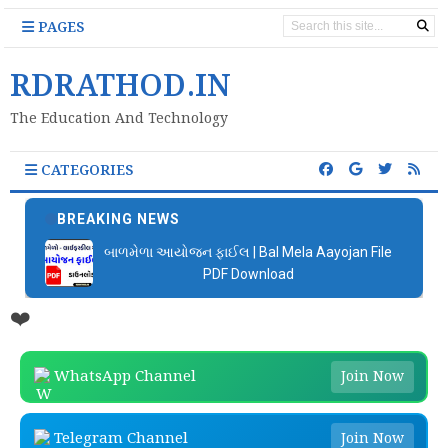
PAGES
RDRATHOD.IN
The Education And Technology
CATEGORIES
BREAKING NEWS
બાળમેળા આયોજન ફાઈલ | Bal Mela Aayojan File
PDF Download
❤️
WhatsApp Channel
Join Now
Telegram Channel
Join Now