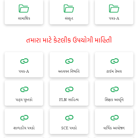
સામાજિક
સંસ્કૃત
પત્રક-A
તમારા માટે કેટલીક ઉપયોગી માહિતી
પત્રક-A
અધ્યયન નિષ્પત્તિ
ટાઈમ ટેબલ
પાઠ્ય પુસ્તકો
FLN સાહિત્ય
શિક્ષક આવૃત્તિ
શાળાકીય પત્રકો
SCE પત્રકો
વાર્ષિક આયોજન