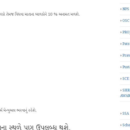
NPS
બાળકો તેમજ વિધવા માતાના બાળકોને 10 % અનામત મળશે.
OSC
PRO
Patr
Prav
Pust
SCE
SHR
AWA
મેન્યુઅલ ભરવાનું રહેશે.
SSA
Scho
ના સ્થળે પણ ઉપલબ્ધ થશે.