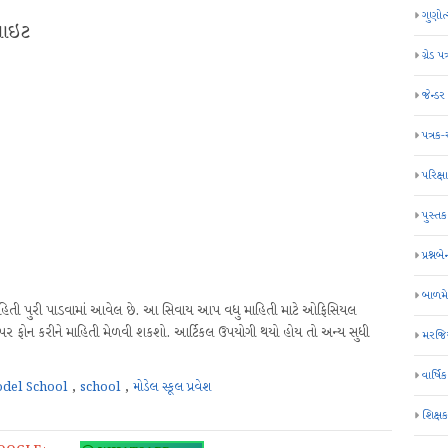
ગુણોત
સાઇટ
ગ્રેડ પત
જેન્ડ
પત્રક
પરિક્ષા
પુસ્તક
પ્રશ્નબે
બાળમ
માહિતી પુરી પાડવામાં આવેલ છે. આ સિવાય આપ વધુ માહિતી માટે ઓફિસિયલ
પર ફોન કરીને માહિતી મેળવી શકશો. આર્ટિકલ ઉપયોગી થયો હોય તો અન્ય સુધી
મરજિય
વાર્ષ
del School
,
school
,
મોડેલ સ્કૂલ પ્રવેશ
શિક્ષ