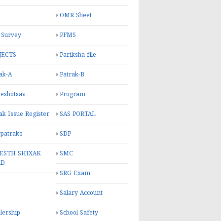
OMR Sheet
 Survey
PFMS
JECTS
Pariksha file
ak-A
Patrak-B
eshotsav
Program
ak Issue Register
SAS PORTAL
 patrako
SDP
ESTH SHIXAK
SMC
RD
SRG Exam
Salary Account
lership
School Safety