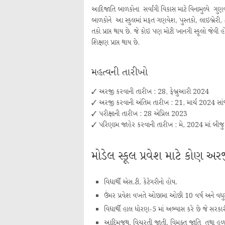
આદિજાતિ બાળકોના સર્વાંગી વિકાસ માટે વિનામુલ્યે ગ
બાળકોને આ સ્કુલમાં મફત ગણવેશ, પુસ્તકો, લાઇબ્રેરી,
તકો પ્રાપ્ત થાય છે. જે કોઇ પણ મોટી ખાનગી સ્કૂલો જેવ
શિક્ષણ પ્રાપ્ત થાય છે.
મહત્વની તારીખો
✓ અરજી કરવાની તારીખ : 28, ફેબ્રુઆરી 2024
✓ અરજી કરવાની અંતિમ તારીખ : 21, માર્ચ 2024 સાં
✓ પરીક્ષાની તારીખ : 28 એપ્રિલ 2023
✓ પરિણામ જાહેર કરવાની તારીખ : મે, 2024 માં બીજુ
મોડેલ સ્કૂલ પ્રવેશ માટે કોણ અ
વિદ્યાર્થી એસ.ટી. કેટેગરીનો હોય.
ઉંમર પ્રવેશ વખતે ઓછામા ઓછી 10 વર્ષ અને વધુમા
વિદ્યાર્થી હાલ ધોરણ-5 માં અભ્યાસ કરે છે જે સરકા
આદિમજુથ, વિચરતી જાતી, વિમુક્ત જાતિ તથા હ