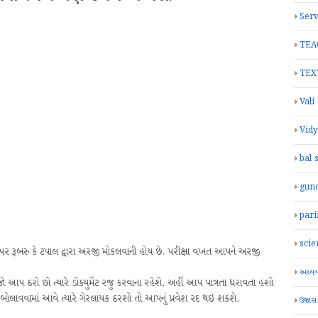
Serv
TEA
TEX
Vali
Vid
bal 
gun
par
scie
ન્દ્ર પર રૂબરુ કે ટપાલ દ્વારા અરજી મોકલવાની હોય છે. પરીક્ષા વખત આપને અરજી
અધ્યયન
 જો આપ ઠરો છો ત્યારે ડોક્યુમેંટ રજુ કરવાના રહેશે. અહીં આપ પાત્રતા ધરાવતા હશો
 બોલાવવામાં આવે ત્યારે ગેરલાયક ઠરશો તો આપનું પ્રવેશ રદ થઇ શકશે.
ઉજાસ