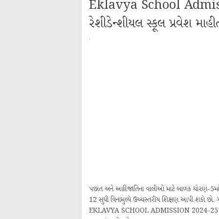
Eklavya School Admiss
રેશીડેન્શીયલ સ્કૂલ પ્રવેશ મા
·
પછાત અને આદિજાતિના વાલીઓ માટે બાળક ધોરણ-5માં અ
12 સુધી વિનામુલ્યે ઉચ્ચસ્તરીય શિક્ષણ આપી શકો છો. 
EKLAVYA SCHOOL ADMISSION 2024-25 (એકલવ્ય મ