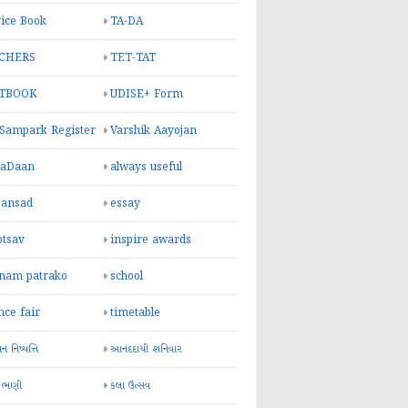
ice Book
TA-DA
CHERS
TET-TAT
TBOOK
UDISE+ Form
 Sampark Register
Varshik Aayojan
yaDaan
always useful
sansad
essay
otsav
inspire awards
inam patrako
school
nce fair
timetable
 નિષ્પત્તિ
આનંદદાયી શનિવાર
 ભણી
કલા ઉત્સવ