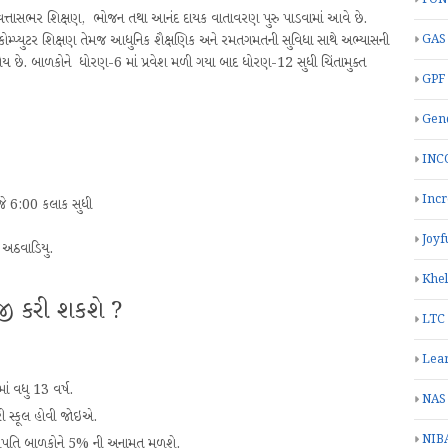
ુણવત્તાસભર શિક્ષણ, ભોજન તથા આનંદ દાયક વાતાવરણ પુરુ પાડવામાં આવે છે.
GAS
 કોમ્પ્યુટર શિક્ષણ તેમજ આધુનિક શૈક્ષણિક અને રમતગમતની સુવિધા સાથે અભ્યાસની
ી હોય છે. બાળકોને ધોરણ-6 માં પ્રવેશ મળી ગયા બાદ ધોરણ-12 સુધી ચિંતામુક્ત
GPF
Gend
INC
Inc
જે 6:00 કલાક સુધી
Joyf
 અઠવાડિયુ.
Khe
રજી કરી શકશે ?
LTC
Lea
ં વધુ 13 વર્ષ.
NAS
રી સ્કૂલ હોવી જોઇએ.
NIB
ળપતિ બાળકોને 5% ની અનામત મળશે.