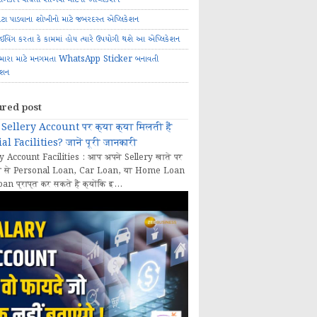
ોટા પાડવાના શોખીનો માટે જબરદસ્ત એપ્લિકેશન
રાઈવિંગ કરતા કે કામમાં હોય ત્યારે ઉપયોગી થશે આ એપ્લિકેશન
મારા માટે મનગમતા WhatsApp Sticker બનાવતી
ેશન
ured post
Sellery Account पर क्या क्या मिलती हैं
al Facilities? जानें पूरी जानकारी
y Account Facilities : आप अपने Sellery खाते पर
 से Personal Loan, Car Loan, या Home Loan
oan प्राप्त कर सकते हैं क्योंकि इ...