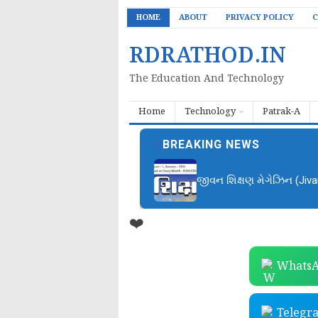
HOME
ABOUT
PRIVACY POLICY
C
RDRATHOD.IN
The Education And Technology
Home
Technology
Patrak-A
BREAKING NEWS
જીવન શિક્ષણ મેગેઝિન (Jiv
❤️
WhatsA
Telegr