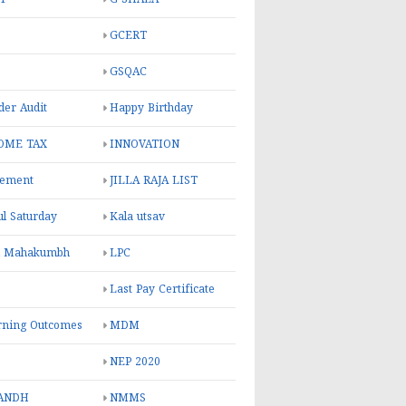
GCERT
GSQAC
er Audit
Happy Birthday
OME TAX
INNOVATION
rement
JILLA RAJA LIST
ul Saturday
Kala utsav
l Mahakumbh
LPC
Last Pay Certificate
rning Outcomes
MDM
NEP 2020
ANDH
NMMS