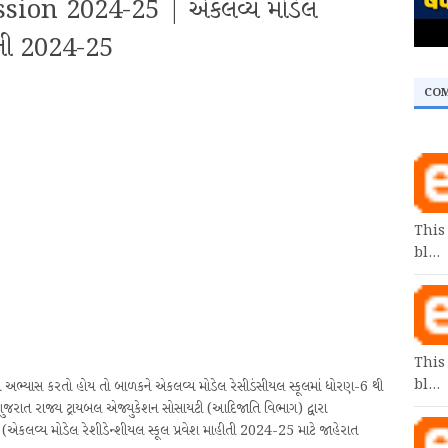
ion 2024-25 | એકલવ્ય મોડેલ
હીતી 2024-25
CO
This
bl…
This
bl…
ભ્યાસ કરતો હોય તો બાળકને એકલવ્ય મોડેલ રેસીડંસીયલ સ્કૂલમાં ધોરણ-6 થી
ગુજરાત રાજ્ય ટ્રાયબલ એજ્યુકેશન સોસાયટી (આદિજાતિ વિભાગ) દ્વારા
ોડેલ રેશીડેન્શીયલ સ્કૂલ પ્રવેશ માહીતી 2024-25 માટે જાહેરાત