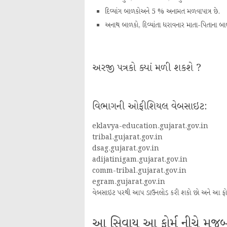
દિવ્યાંગ બાળકોઅને 5 % અનામત મળવાપાત્ર છે.
અનાથ બાળકો, દિવ્યાંતા ધરાવનાર માતા-પિતાના 
અરજી પત્રકો ક્યાં મળી શકશે ?
વિભાગની ઓફીશિયલ વેબસાઇટ:
eklavya-education.gujarat.gov.in
tribal.gujarat.gov.in
dsag.gujarat.gov.in
adijatinigam.gujarat.gov.in
comm-tribal.gujarat.gov.in
egram.gujarat.gov.in
વેબસાઇટ પરથી આપ ડાઉનલોડ કરી શકો છો અને આ ફોર્મ 
આ સિવાય આ ફોર્મ નીચે મુજબ