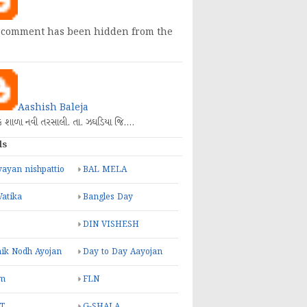
 comment has been hidden from the
Aashish Baleja
િક શાળા નવી તરસાલી. તા. ઝઘડિયા જિ.…
ls
ayan nishpattio
BAL MELA
Vatika
Bangles Day
DIN VISHESH
ik Nodh Ayojan
Day to Day Aayojan
m
FLN
T
G-SHALA