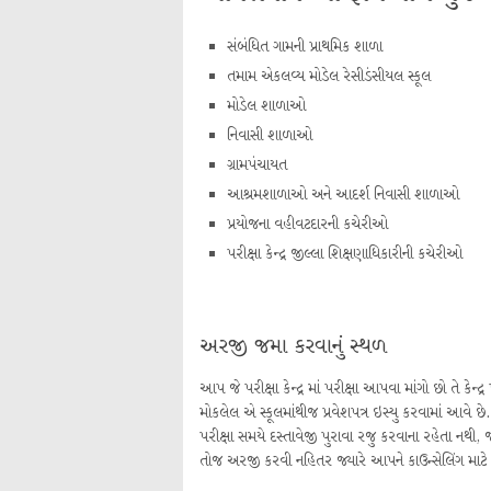
સંબંધિત ગામની પ્રાથમિક શાળા
તમામ એકલવ્ય મોડેલ રેસીડંસીયલ સ્કૂલ
મોડેલ શાળાઓ
નિવાસી શાળાઓ
ગ્રામપંચાયત
આશ્રમશાળાઓ અને આદર્શ નિવાસી શાળાઓ
પ્રયોજના વહીવટદારની કચેરીઓ
પરીક્ષા કેન્દ્ર જીલ્લા શિક્ષણાધિકારીની કચેરીઓ
અરજી જમા કરવાનું સ્થળ
આપ જે પરીક્ષા કેન્દ્ર માં પરીક્ષા આપવા માંગો છો તે કે
મોકલેલ એ સ્કૂલમાંથીજ પ્રવેશપત્ર ઇસ્યુ કરવામાં આવે છે.
પરીક્ષા સમયે દસ્તાવેજી પુરાવા રજુ કરવાના રહેતા નથી,
તોજ અરજી કરવી નહિતર જ્યારે આપને કાઉન્સેલિંગ માટે