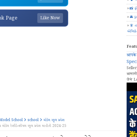
📸 ફ
🚘 ડ્
ok Page
Like Now
🧚 ત
એપ્લિક
Feat
आपके 
Speci
Seller
आसानी
जैसे L
Model School
school
મોડેલ સ્કૂલ પ્રવેશ
 રેશીડેન્શીયલ સ્કૂલ પ્રવેશ માહીતી 2024-25