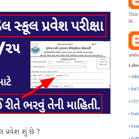
This
bl…
પ્રાથમ
Labe
Adhy
Bal 
CET
Dain
Exa
 પ્રવેશ શું છે ?
FON