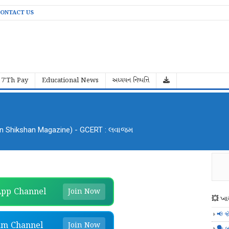
ONTACT US
7'Th Pay
Educational News
અધ્યયન નિષ્પત્તિ
an Shikshan Magazine) - GCERT : લવાજમ
pp Channel
Join Now
💥 ખાસ
📢 જ
am Channel
Join Now
🗣️ બ