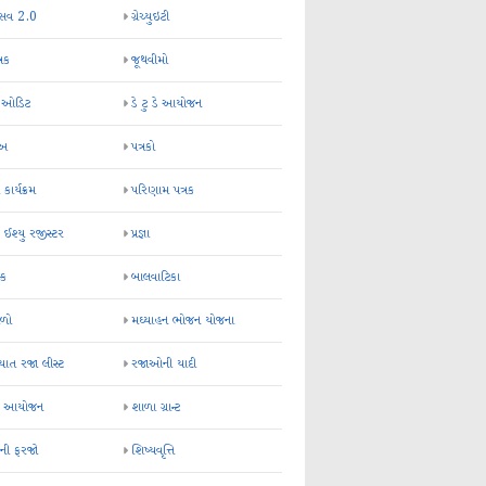
્સવ 2.0
ગ્રેચ્યુઇટી
્રક
જૂથવીમો
ર ઓડિટ
ડે ટુ ડે આયોજન
-અ
પત્રકો
 કાર્યક્રમ
પરિણામ પત્રક
 ઈશ્યુ રજીસ્ટર
પ્રજ્ઞા
ન્ક
બાલવાટિકા
ેળો
મઘ્યાહન ભોજન યોજના
ાત રજા લીસ્ટ
રજાઓની યાદી
િક આયોજન
શાળા ગ્રાન્ટ
કની ફરજો
શિષ્યવૃત્તિ