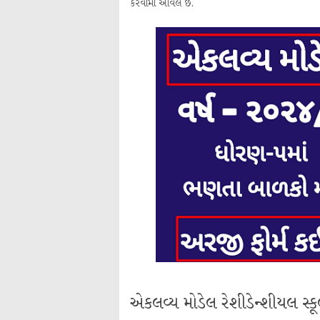
કરવામાં આવેલ છે.
એકલવ્ય મોડેલ રેશીડેન્શીયલ સ્કૂલ