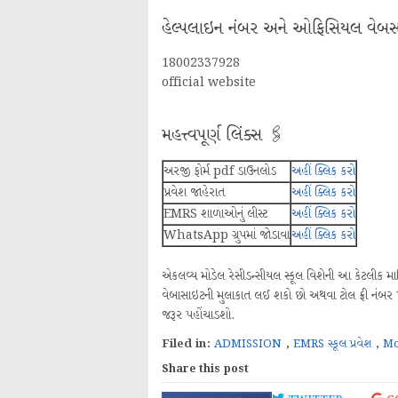
હેલ્પલાઇન નંબર અને ઓફિસિયલ વેબ
18002337928
official website
મહત્ત્વપૂર્ણ લિંક્સ 🖇️
અરજી ફોર્મ pdf ડાઉનલોડ
અહીં ક્લિક કરો
પ્રવેશ જાહેરાત
અહીં ક્લિક કરો
EMRS શાળાઓનું લીસ્ટ
અહીં ક્લિક કરો
WhatsApp ગ્રુપમાં જોડાવા
અહીં ક્લિક કરો
એકલવ્ય મોડેલ રેસીડન્સીયલ સ્કૂલ વિશેની આ કેટલીક 
વેબાસાઇટની મુલાકાત લઈ શકો છો અથવા ટોલ ફ્રી નંબર 
જરૂર પહોંચાડશો.
Filed in:
ADMISSION
,
EMRS સ્કૂલ પ્રવેશ
,
Mo
Share this post