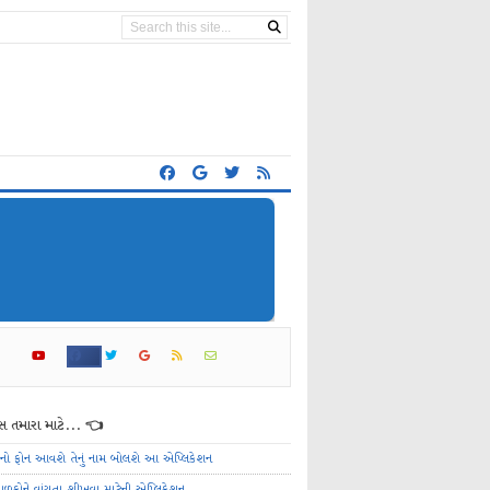
 તમારા માટે... 👈
ેનો ફોન આવશે તેનું નામ બોલશે આ એપ્લિકેશન
ાળકોને વાંચતા શીખવા માટેની એપ્લિકેશન