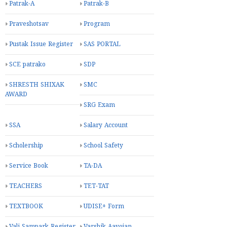
Patrak-A
Patrak-B
Praveshotsav
Program
Pustak Issue Register
SAS PORTAL
SCE patrako
SDP
SHRESTH SHIXAK
SMC
AWARD
SRG Exam
SSA
Salary Account
Scholership
School Safety
Service Book
TA-DA
TEACHERS
TET-TAT
TEXTBOOK
UDISE+ Form
Vali Sampark Register
Varshik Aayojan