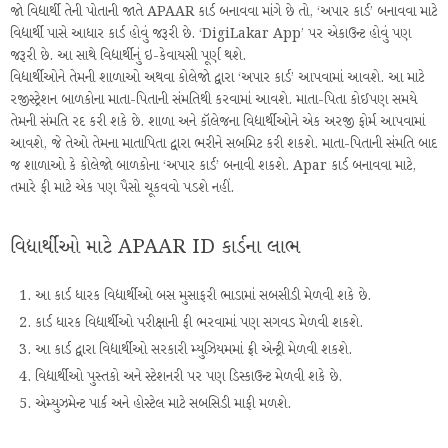
જો વિદ્યાર્થી તેની પોતાની જાતે APAAR કાર્ડ બનાવવા માંગે છે તો, ‘અપાર કાર્ડ’ બનાવવા માટે
વિદ્યાર્થી પાસે આધાર કાર્ડ હોવું જરૂરી છે. ‘DigiLakar App’ પર એકાઉન્ટ હોવું પણ
જરૂરી છે. આ સાથે વિદ્યાર્થીનું ઇ-કેવાયસી પૂર્ણ થશે.
વિદ્યાર્થીઓને તેમની શાળાઓ અથવા કોલેજો દ્વારા ‘અપાર કાર્ડ’ આપવામાં આવશે. આ માટે
રજીસ્ટ્રેશન બાળકોના માતા-પિતાની સંમતિથી કરવામાં આવશે. માતા-પિતા કોઈપણ સમયે
તેમની સંમતિ રદ કરી શકે છે. શાળા અને કૉલેજના વિદ્યાર્થીઓને એક અરજી ફોર્મ આપવામાં
આવશે, જે તેઓ તેમના માતાપિતા દ્વારા ભરીને સબમિટ કરી શકશે. માતા-પિતાની સંમતિ બાદ
જ શાળાઓ કે કોલેજો બાળકોના ‘અપાર કાર્ડ’ બનાવી શકશે. Apar કાર્ડ બનાવવા માટે,
તમારે ફી માટે એક પણ પૈસો ચૂકવવો પડશે નહીં.
વિદ્યાર્થીઓ માટે APAAR ID કાર્ડના લાભ
આ કાર્ડ ધારક વિદ્યાર્થીઓ બસ મુસાફરી ભાડામાં સબસીડી મેળવી શકે છે.
કાર્ડ ધારક વિદ્યાર્થીઓ પરીક્ષાની ફી ભરવામાં પણ સગવડ મેળવી શકશે.
આ કાર્ડ દ્વારા વિદ્યાર્થીઓ સરકારી મ્યુઝિયમમાં ફ્રી એન્ટ્રી મેળવી શકશે.
વિદ્યાર્થીઓ પુસ્તકો અને સ્ટેશનરી પર પણ ડિસ્કાઉન્ટ મેળવી શકે છે.
એમ્યુઝમેન્ટ પાર્ક અને હોસ્ટેલ માટે સબસિડી માફી મળશે.