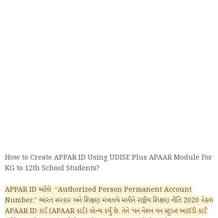
How to Create APPAR ID Using UDISE Plus APAAR Module For
KG to 12th School Students?
APPAR ID અટેલે “Authorized Person Permanent Account
Number,” ભારત સરકાર અને શિક્ષણ મંત્રાલયે મળીને રાષ્ટ્રીય શિક્ષણ નીતિ 2020 હેઠળ
APAAR ID કાર્ડ (APAAR કાર્ડ) લોન્ચ કર્યું છે. તેને ‘વન નેશન વન સ્ટુડન્ટ આઈડી કાર્ડ’