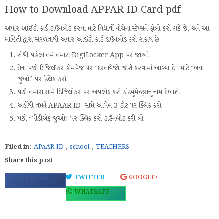
How to Download APPAR ID Card pdf
અપાર આઈડી કાર્ડ ડાઉનલોડ કરવા માટે વિદ્યાર્થી નીચેના સ્ટેપ્સને ફોલો કરી શકે છે, અને આ
માહિતી દ્વારા સરળતાથી અપાર આઈડી કાર્ડ ડાઉનલોડ કરી શકાય છે.
સૌથી પહેલા તમે તમારા DigiLocker App પર જાઓ.
તેના પછી ડિજિલૉકર હોમપેજ પર “દસ્તાવેજો જારી કરવામાં આવ્યા છે” માટે “બધા
જુઓ” પર ક્લિક કરો.
પછી તમારા સામે ડિજિલૉકર પર અપલોડ કરો ડૉક્યુમેન્ટ્સનું નામ દેખાશે.
અહીંથી તમને APAAR ID સામે આપેલ 3 ડોટ પર ક્લિક કરો
પછી “પીડીએફ જુઓ” પર ક્લિક કરી ડાઉનલોડ કરી લો
Filed in:
APAAR ID
,
school
,
TEACHERS
Share this post
TWITTER
GOOGLE+
FACEBOOK
WHATSAPP