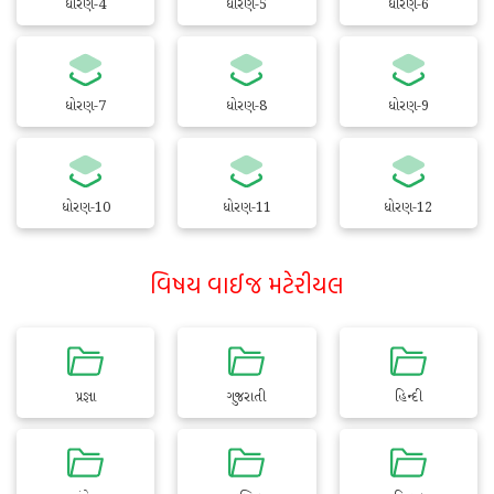
ધોરણ-4
ધોરણ-5
ધોરણ-6
ધોરણ-7
ધોરણ-8
ધોરણ-9
ધોરણ-10
ધોરણ-11
ધોરણ-12
વિષય વાઈજ મટેરીયલ
પ્રજ્ઞા
ગુજરાતી
હિન્દી