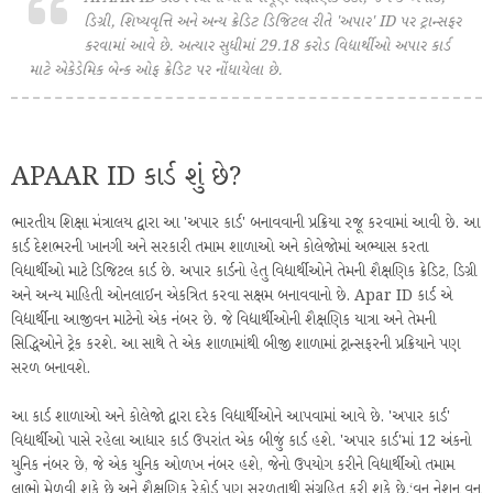
ડિગ્રી, શિષ્યવૃત્તિ અને અન્ય ક્રેડિટ ડિજિટલ રીતે 'અપાર' ID પર ટ્રાન્સફર
કરવામાં આવે છે. અત્યાર સુધીમાં 29.18 કરોડ વિદ્યાર્થીઓ અપાર કાર્ડ
માટે એકેડેમિક બેન્ક ઓફ ક્રેડિટ પર નોંધાયેલા છે.
APAAR ID કાર્ડ શું છે?
ભારતીય શિક્ષા મંત્રાલય દ્વારા આ 'અપાર કાર્ડ' બનાવવાની પ્રક્રિયા રજૂ કરવામાં આવી છે. આ
કાર્ડ દેશભરની ખાનગી અને સરકારી તમામ શાળાઓ અને કોલેજોમાં અભ્યાસ કરતા
વિદ્યાર્થીઓ માટે ડિજિટલ કાર્ડ છે. અપાર કાર્ડનો હેતુ વિદ્યાર્થીઓને તેમની શૈક્ષણિક ક્રેડિટ, ડિગ્રી
અને અન્ય માહિતી ઓનલાઈન એકત્રિત કરવા સક્ષમ બનાવવાનો છે. Apar ID કાર્ડ એ
વિદ્યાર્થીના આજીવન માટેનો એક નંબર છે. જે વિદ્યાર્થીઓની શૈક્ષણિક યાત્રા અને તેમની
સિદ્ધિઓને ટ્રેક કરશે. આ સાથે તે એક શાળામાંથી બીજી શાળામાં ટ્રાન્સફરની પ્રક્રિયાને પણ
સરળ બનાવશે.
આ કાર્ડ શાળાઓ અને કોલેજો દ્વારા દરેક વિદ્યાર્થીઓને આપવામાં આવે છે. 'અપાર કાર્ડ'
વિદ્યાર્થીઓ પાસે રહેલા આધાર કાર્ડ ઉપરાંત એક બીજું કાર્ડ હશે. 'અપાર કાર્ડ'માં 12 અંકનો
યુનિક નંબર છે, જે એક યુનિક ઓળખ નંબર હશે, જેનો ઉપયોગ કરીને વિદ્યાર્થીઓ તમામ
લાભો મેળવી શકે છે અને શૈક્ષણિક રેકોર્ડ પણ સરળતાથી સંગ્રહિત કરી શકે છે.‘વન નેશન વન