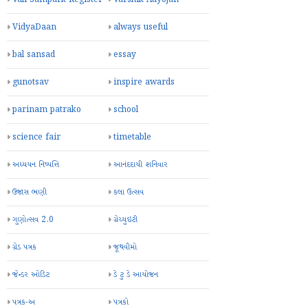
VidyaDaan
always useful
bal sansad
essay
gunotsav
inspire awards
parinam patrako
school
science fair
timetable
અધ્યયન નિષ્પત્તિ
આનંદદાયી શનિવાર
ઉજાસ ભણી
કલા ઉત્સવ
ગુણોત્સવ 2.0
ગ્રેચ્યુઇટી
ગ્રેડ પત્રક
જૂથવીમો
જેન્ડર ઓડિટ
ડે ટુ ડે આયોજન
પત્રક-અ
પત્રકો