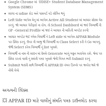
Google Chrome માં UDISE+ Student Database Management
System (SDMS)
શાળા ના udise કોડ અને પાસવર્ડ વડે લૉગિન થવું
Left Side આપેલ મેનૂ માં આપેલ Active All Student માં આધાર સ્ટેટસ ચેક
કરવું, જો આધાર વેરીફાઈ ના હોય, તો School Dashbord માં જઈ વિધ્યાર્થી ની
GP –General Profile માં જઈ ને આધાર ની માહિતી અપડેટ કરવી
આધાર અપડેટ થઈ ગયેલ વિધાર્થી ને Left side માં આપેલ APPAR Module
પર ક્લિક કરવું, ઉપર ની બાજુ થી વિધ્યાર્થી ના Class Select કરી ને Go આપવું,
જેથી Select કરેલ વિધ્યાર્થી નું list ખુલશે.
વિધ્યાર્થી ના નામ ની લાઇન માં છેલ્લે Generate આવું બટ્ટન બતાવેલ હશે, જેના પર
ક્લિક કરતાં વાલી નું સમંતી પત્રક ખૂલશે જેની વિગત ભરી Submit કરવું
Submit થતાંની સાથે વિધ્યાર્થી નો APPAR ID નંબર ડિસ્પ્લે પર જનરેટ થસે જે
નોંધી લેવો
અગત્યની લિંક્સ
💥 APPAR ID માટે વાલીનું સંમતિ પત્રક ડાઉનલોડ કરવા