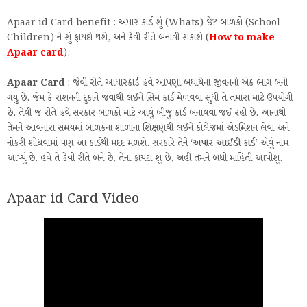
Apaar id Card benefit : અપાર કાર્ડ શું (Whats) છે? બાળકો (School
Children) ને શું ફાયદો થશે, અને કેવી રીતે બનાવી શકાશે (
How to make
Apaar card
).
Apaar Card
: જેવી રીતે આધારકાર્ડ હવે આપણા બધાયેના જીવનનો એક ભાગ બની
ગયું છે. જેમ કે રાશનની દુકાને જવાથી લઈને સિમ કાર્ડ મેળવવા સુધી તે તમારા માટે ઉપયોગી
છે. તેવી જ રીતે હવે સરકાર બાળકો માટે આવું બીજું કાર્ડ બનાવવા જઈ રહી છે. આનાથી
તેમને આવનારા સમયમાં બાળકના શાળાના શિક્ષણથી લઈને કોલેજમાં એડમિશન લેવા અને
નોકરી શોધવામાં પણ આ કાર્ડથી મદદ મળશે. સરકારે તેને ‘
અપાર આઈડી કાર્ડ
’ એવું નામ
આપ્યું છે. હવે તે કેવી રીતે બને છે, તેના ફાયદા શું છે, અહીં તમને બધી માહિતી આપીશુ.
Apaar id Card Video