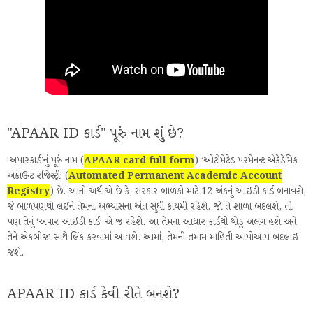
"APAAR ID કાર્ડ" પૂરું નામ શું છે?
‘અપારકાર્ડ’નું પૂરું નામ (
APAAR card full form
) ‘ઓટોમેટેડ પરમેનન્ટ એકેડેમિક
એકાઉન્ટ રજિસ્ટ્રી’ (
Automated Permanent Academic Account
Registry
) છે. આનો અર્થ એ છે કે, સરકાર બાળકો માટે 12 અંકનું આઈડી કાર્ડ બનાવશે,
જે બાળપણથી લઈને તેમના અભ્યાસના અંત સુધી કાયમી રહેશે. જો તે શાળા બદલશે, તો
પણ તેનું ‘અપાર આઈડી કાર્ડ’ એ જ રહેશે. આ તેમના આધાર કાર્ડથી થોડુ અલગ હશે અને
તેને એકબીજા સાથે લિંક કરવામાં આવશે. આમાં, તેમની તમામ માહિતી આપોઆપ બદલાઈ
જશે.
APAAR ID કાર્ડ કેવી રીતે બનશે?