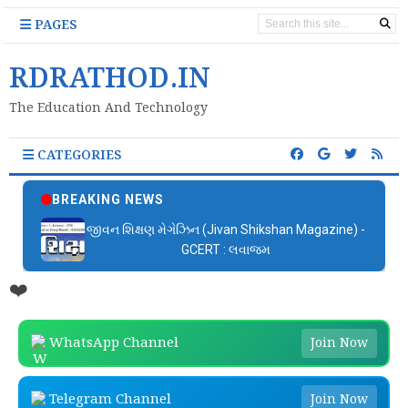
PAGES
RDRATHOD.IN
The Education And Technology
CATEGORIES
BREAKING NEWS
જીવન શિક્ષણ મેગેઝિન (Jivan Shikshan Magazine) -
GCERT : લવાજમ
❤️
WhatsApp Channel
Join Now
Telegram Channel
Join Now