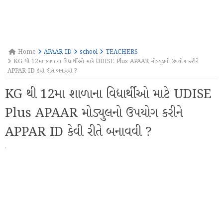
Home
APAAR ID
school
TEACHERS
KG થી 12મા શાળાના વિદ્યાર્થીઓ માટે UDISE Plus APAAR મોડ્યુલનો ઉપયોગ કરીને
APPAR ID કેવી રીતે બનાવવી ?
KG થી 12મા શાળાના વિદ્યાર્થીઓ માટે UDISE
Plus APAAR મોડ્યુલનો ઉપયોગ કરીને
APPAR ID કેવી રીતે બનાવવી ?
·