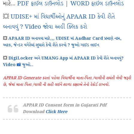
માટે...
PDF ફાઈલ ડાઉનલોડ
|
WORD ફાઈલ ડાઉનલોડ
💥
UDISE+ માં વિદ્યાર્થીઓનું APAAR ID કેવી રીતે
બનાવવું ? Video જોવા અહીં ક્લિક કરો
💥
APAAR ID બનાવવા માટે,,, UDISE માં Aadhar Card પ્રમાણે નામ,
અટક, જેન્ડર વગેરેમાં સુધારો કેવી રીતે કરવો ? જુઓ ગાઈડ લાઈન
💥
DigiLocker અને UMANG App માં APAAR ID કેવી રીતે બનાવવું?
Video 📸 જુઓ..
APPAR ID Generate કરતાં પહેલા વિદ્યાર્થીના માતા-પિતા /વાલીની સમંતી લેવી જરૂરી
છે, જેમાં માતા પિતા /વાલી ની સહી લઈને શાળા કક્ષાએ તેનો રેકોર્ડ રાખવો.
APPAR ID Consent form in Gujarati Pdf
Download
Click Here