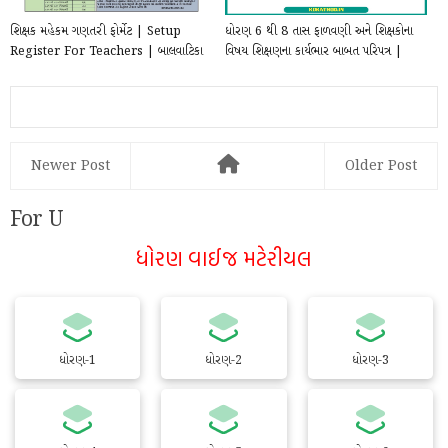
શિક્ષક મહેકમ ગણતરી ફોર્મેટ | Setup
ધોરણ 6 થી 8 તાસ ફાળવણી અને શિક્ષકોના
Register For Teachers | બાલવાટિકા
વિષય શિક્ષણના કાર્યભાર બાબત પરિપત્ર |
,, ધોરણ 1 થ...
Std 6...
Newer Post
Older Post
For U
ધોરણ વાઈજ મટેરીયલ
ધોરણ-1
ધોરણ-2
ધોરણ-3