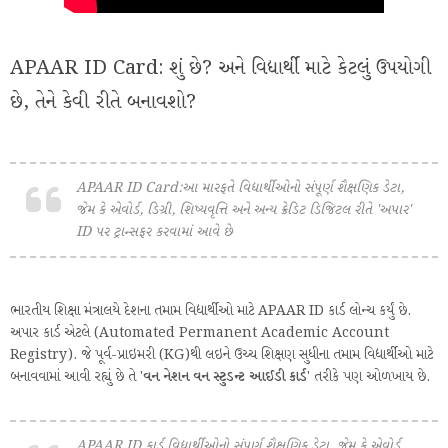
APAAR ID Card: શું છે? અને વિદ્યાર્થી માટે કેટલું ઉપયોગી
છે, તેને કેવી રીતે બનાવશો?
APAAR ID Card:આ મારફતે વિદ્યાર્થીઓનો સંપૂર્ણ શૈક્ષણિક ડેટા,
જેમ કે એવોર્ડ, ડિગ્રી, શિષ્યવૃત્તિ અને અન્ય ક્રેડિટ ડિજિટલ રીતે 'અપાર'
ID પર ટ્રાન્સફર કરવામાં આવે છે
ભારતીય શિક્ષા મંત્રાલયે દેશના તમામ વિદ્યાર્થીઓ માટે APAAR ID કાર્ડ લોન્ચ કર્યું છે.
અપાર કાર્ડ એટલે (Automated Permanent Academic Account
Registry). જે પૂર્વ-પ્રાઇમરી (KG)થી લઇને ઉચ્ચ શિક્ષણ સુધીના તમામ વિદ્યાર્થીઓ માટે
બનાવવામાં આવી રહ્યું છે તે '
વન નેશન વન સ્ટુડન્ટ આઈડી કાર્ડ
' તરીકે પણ ઓળખાય છે.
APAAR ID કાર્ડ વિદ્યાર્થીઓનો સંપૂર્ણ શૈક્ષણિક ડેટા, જેમ કે એવોર્ડ,