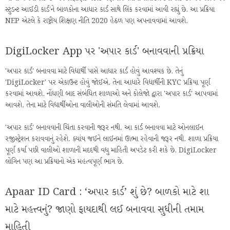
સ્ટુડન્ટ આઈડી કાર્ડ’ને બાળકોના આધાર કાર્ડ સાથે લિંક કરવામાં આવી રહ્યું છે. આ પ્રક્રિયા
NEP એટલે કે રાષ્ટ્રીય શિક્ષણ નીતિ 2020 હેઠળ પણ અપનાવવામાં આવશે.
DigiLocker App પર 'અપાર કાર્ડ' બનાવવાની પ્રક્રિયા
'અપાર કાર્ડ' બનાવવા માટે વિદ્યાર્થી પાસે આધાર કાર્ડ હોવું આવશ્યક છે. તેનું
'DigiLocker' પર એકાઉન્ટ હોવું જોઈએ. તેના આધારે વિદ્યાર્થીની KYC પ્રક્રિયા પૂર્ણ
કરવામાં આવશે. નોંધણી બાદ સંબંધિત શાળાઓ અને કોલેજો દ્વારા 'અપાર કાર્ડ' આપવામાં
આવશે. તેના માટે વિદ્યાર્થીઓના વાલીઓની સંમતિ લેવામાં આવશે.
'અપાર કાર્ડ' બનાવવાની ચિંતા કરવાની જરૂર નથી. આ કાર્ડ બનાવવા માટે ઓનલાઈન
રજીસ્ટ્રેશન કરાવવાનું રહેશે. ક્યાંય જઈને લાઈનમાં ઊભા રહેવાની જરૂર નથી. શાળા પ્રક્રિયા
પૂર્ણ કર્યા પછી વાલીઓ શાળાની મદદથી વધુ માહિતી અપડેટ કરી શકે છે. DigiLocker
લોગિન પણ આ પ્રક્રિયાનો એક મહત્વપૂર્ણ ભાગ છે.
Apaar ID Card : ‘અપાર કાર્ડ’ શું છે? બાળકો માટે શા
માટે મહત્ત્વનું? જાણો ફાયદાથી લઈ બનાવવા સુધીની તમામ
માહિતી