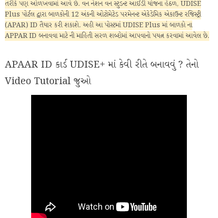
તરીકે પણ ઓળખવામાં આવે છે. વન નેશન વન સ્ટુડન્ટ આઈડી યોજના હેઠળ, UDISE
Plus પોર્ટલ દ્વારા બાળકોની 12 અંકની ઓટોમેટેડ પરમેનન્ટ એકેડેમિક એકાઉન્ટ રજિસ્ટ્રી
(APAR) ID તૈયાર કરી શકાશે. અહી આ પોસ્ટમાં UDISE Plus માં બાળકો ના
APPAR ID બનાવવા માટે ની માહિતી સરળ શબ્દોમાં આપવાનો પયત્ન કરવામાં આવેલ છે.
APAAR ID કાર્ડ UDISE+ માં કેવી રીતે બનાવવું ? તેનો
Video Tutorial જુઓ