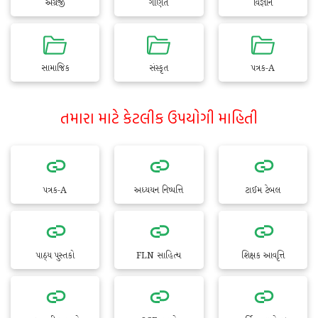
અંગ્રેજી
ગણિત
વિજ્ઞાન
સામાજિક
સંસ્કૃત
પત્રક-A
તમારા માટે કેટલીક ઉપયોગી માહિતી
પત્રક-A
અધ્યયન નિષ્પત્તિ
ટાઈમ ટેબલ
પાઠ્ય પુસ્તકો
FLN સાહિત્ય
શિક્ષક આવૃત્તિ