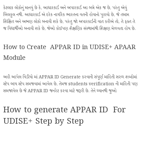
કેટલાક લોકોનું માનવું છે કે, આધારકાર્ડ અને અપારકાર્ડ આ બન્ને એક જ છે, પરંતુ એવું
બિલકુલ નથી. આધારકાર્ડ એ દરેક નાગરિક ભારતના વતની હોવાનો પુરાવો છે, જે તમામ
શિક્ષિત અને અભણ લોકો બનાવી શકે છે, પરંતુ જો અપારકાર્ડની વાત કરીએ તો, તે ફક્ત તે
જ વિદ્યાર્થીઓ બનાવી શકે છે, જેઓ કોઈપણ શૈક્ષણિક સંસ્થામાંથી શિક્ષણ મેળવતા હોય છે.
How to Create APPAR ID in UDISE+ APAAR
Module
અહી આપેલ વિડીયો માં APPAR ID Generate કરવાની સંપૂર્ણ માહિતી સરળ શબ્દોમાં
સ્ટેપ બાય સ્ટેપ સમજવામાં આવેલ છે, તેમજ students verification ની માહિતી પણ
સમજાવેલ છે જે APPAR ID જનરેટ કરવા માટે જરૂરી છે. તેને ધ્યાનથી જુઓ
How to generate APPAR ID For
UDISE+ Step by Step