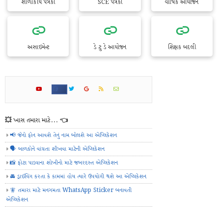
શાળાકીય પત્રકો
SCE પત્રકો
વાર્ષિક આયોજન
અસાઇમેન્ટ
ડે ટુ ડે આયોજન
શિક્ષક બદલી
💥 ખાસ તમારા માટે... 👈
📢 જેનો ફોન આવશે તેનું નામ બોલશે આ એપ્લિકેશન
🗣️ બાળકોને વાંચતા શીખવા માટેની એપ્લિકેશન
📸 ફોટા પાડવાના શોખીનો માટે જબરદસ્ત એપ્લિકેશન
🚘 ડ્રાઈવિંગ કરતા કે કામમાં હોય ત્યારે ઉપયોગી થશે આ એપ્લિકેશન
🧚 તમારા માટે મનગમતા WhatsApp Sticker બનાવતી
એપ્લિકેશન