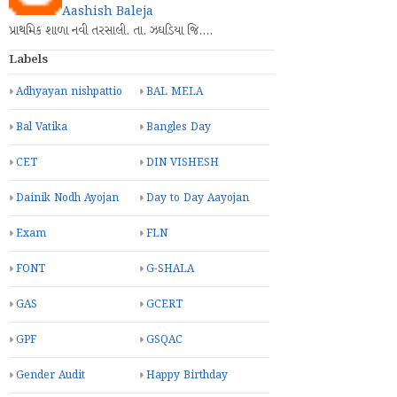
Aashish Baleja
પ્રાથમિક શાળા નવી તરસાલી. તા. ઝઘડિયા જિ.…
Labels
Adhyayan nishpattio
BAL MELA
Bal Vatika
Bangles Day
CET
DIN VISHESH
Dainik Nodh Ayojan
Day to Day Aayojan
Exam
FLN
FONT
G-SHALA
GAS
GCERT
GPF
GSQAC
Gender Audit
Happy Birthday