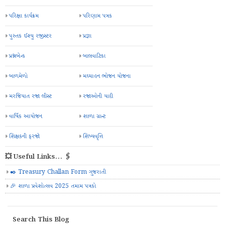
પરિક્ષા કાર્યક્રમ
પરિણામ પત્રક
પુસ્તક ઈશ્યુ રજીસ્ટર
પ્રજ્ઞા
પ્રશ્નબેન્ક
બાલવાટિકા
બાળમેળો
મઘ્યાહન ભોજન યોજના
મરજિયાત રજા લીસ્ટ
રજાઓની યાદી
વાર્ષિક આયોજન
શાળા ગ્રાન્ટ
શિક્ષકની ફરજો
શિષ્યવૃત્તિ
💥 Useful Links... 🖇️
✒️ Treasury Challan Form ગુજરાતી
🎉 શાળા પ્રવેશોત્સવ 2025 તમામ પત્રકો
Search This Blog