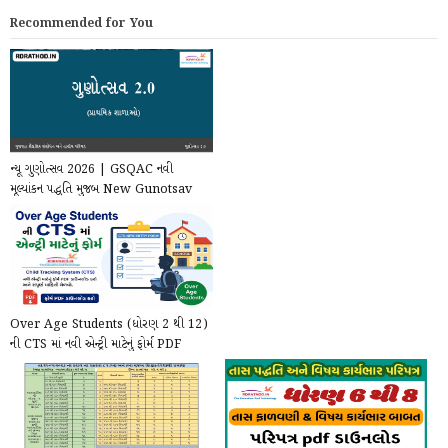
Recommended for You
ન્યૂ ગુણોત્સવ 2026 | GSQAC નવી
મૂલ્યાંકન પદ્ધતિ મુજબ New Gunotsav
2.0 Framework ...
Over Age Students (ધોરણ 2 થી 12)
ની CTS માં નવી એન્ટ્રી માટેનું ફોર્મ PDF
(2026-...