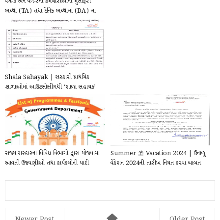
વર્ગ-૩ અને વર્ગ-૪ના કર્મચારીઓના મુસાફરી
ભથ્થાં (TA) તથા દૈનિક ભથ્થામાં (DA) માં
...
Shala Sahayak | સરકારી પ્રાથમિક
શાળાઓમાં આઉટસોસીંગથી ‘શાળા સહાયક’
ભરતી કરવામાં આ...
રાજ્ય સરકારના વિવિધ વિભાગો દ્વારા યોજવામાં
Summer ⛱️ Vacation 2024 | ઉનાળુ
આવતી ઉજવણીઓ તથા કાર્યક્રમોની યાદી
વેકેશન 2024ની તારીખ નિયત કરવા બાબત
Newer Post
Older Post