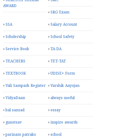
SHRESTH SHIXAK
SMC
AWARD
SRG Exam
SSA
Salary Account
Scholership
School Safety
Service Book
TA-DA
TEACHERS
TET-TAT
TEXTBOOK
UDISE+ Form
Vali Sampark Register
Varshik Aayojan
VidyaDaan
always useful
bal sansad
essay
gunotsav
inspire awards
parinam patrako
school