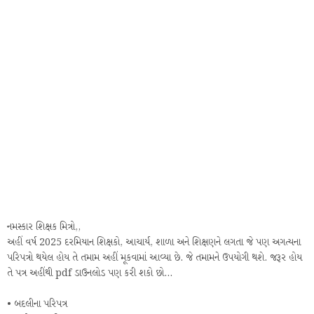
નમસ્કાર શિક્ષક મિત્રો,,
અહીં વર્ષ 2025 દરમિયાન શિક્ષકો, આચાર્ય, શાળા અને શિક્ષણને લગતા જે પણ અગત્યના
પરિપત્રો થયેલ હોય તે તમામ અહીં મૂકવામાં આવ્યા છે. જે તમામને ઉપયોગી થશે. જરૂર હોય
તે પત્ર અહીંથી pdf ડાઉનલોડ પણ કરી શકો છો...
• બદલીના પરિપત્ર