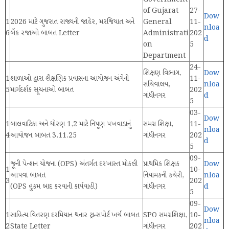
of Gujarat
27-
Dow
1
2026 માટે ગુજરાત રાજ્યની જાહેર, મરજિયાત અને
General
11-
nloa
6
બેંક રજાઓ બાબત Letter
Administrati
202
d
on
5
Department
24-
શિક્ષણ વિભાગ,
Dow
1
શાળાઓ દ્વારા શૈક્ષણિક પ્રવાસના આયોજન અંગેની
11-
સચિવાલય,
nloa
5
માર્ગદર્શક સૂચનાઓ બાબત
202
ગાંધીનગર
d
5
03-
Dow
1
બાલવાટિકા અને ધોરણ 1,2 માટે નિપૂણ પખવાડાનું
સમગ્ર શિક્ષા,
11-
nloa
4
આયોજન બાબત 3.11.25
ગાંધીનગર
202
d
5
09-
જૂની પેન્શન યોજના (OPS) અંતર્ગત દરખાસ્ત મોકલી
પ્રાથમિક શિક્ષક
Dow
1
10-
આપવા બાબત
નિયામકની કચેરી,
nloa
3
202
(OPS હુકમ બાદ કરવાની કાર્યવાહી)
ગાંધીનગર
d
5
09-
Dow
1
સાહિત્ય વિતરણ દરમિયાન થનાર ટ્રાન્સપોર્ટ ખર્ચ બાબત
SPO સમગ્રશિક્ષા,
10-
nloa
2
State Letter
ગાંધીનગર
202