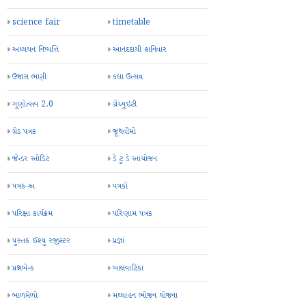
science fair
timetable
અધ્યયન નિષ્પત્તિ
આનંદદાયી શનિવાર
ઉજાસ ભણી
કલા ઉત્સવ
ગુણોત્સવ 2.0
ગ્રેચ્યુઇટી
ગ્રેડ પત્રક
જૂથવીમો
જેન્ડર ઓડિટ
ડે ટુ ડે આયોજન
પત્રક-અ
પત્રકો
પરિક્ષા કાર્યક્રમ
પરિણામ પત્રક
પુસ્તક ઈશ્યુ રજીસ્ટર
પ્રજ્ઞા
પ્રશ્નબેન્ક
બાલવાટિકા
બાળમેળો
મઘ્યાહન ભોજન યોજના