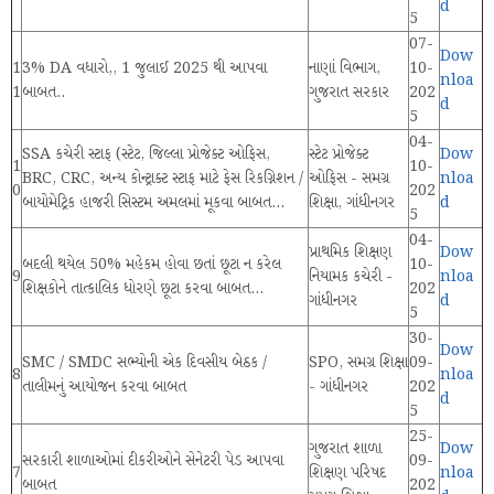
d
5
07-
Dow
1
3% DA વધારો,, 1 જુલાઈ 2025 થી આપવા
નાણાં વિભાગ,
10-
nloa
1
બાબત..
ગુજરાત સરકાર
202
d
5
04-
SSA કચેરી સ્ટાફ (સ્ટેટ, જિલ્લા પ્રોજેક્ટ ઓફિસ,
સ્ટેટ પ્રોજેક્ટ
Dow
1
10-
BRC, CRC, અન્ય કોન્ટ્રાક્ટ સ્ટાફ માટે ફેસ રિકગ્નિશન /
ઓફિસ - સમગ્ર
nloa
0
202
બાયોમેટ્રિક હાજરી સિસ્ટમ અમલમાં મૂકવા બાબત...
શિક્ષા, ગાંધીનગર
d
5
04-
પ્રાથમિક શિક્ષણ
Dow
બદલી થયેલ 50% મહેકમ હોવા છતાં છૂટા ન કરેલ
10-
9
નિયામક કચેરી -
nloa
શિક્ષકોને તાત્કાલિક ધોરણે છૂટા કરવા બાબત...
202
ગાંધીનગર
d
5
30-
Dow
SMC / SMDC સભ્યોની એક દિવસીય બેઠક /
SPO, સમગ્ર શિક્ષા
09-
8
nloa
તાલીમનું આયોજન કરવા બાબત
- ગાંધીનગર
202
d
5
25-
ગુજરાત શાળા
Dow
સરકારી શાળાઓમાં દીકરીઓને સેનેટરી પેડ આપવા
09-
7
શિક્ષણ પરિષદ
nloa
બાબત
202