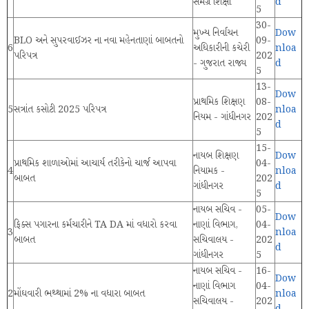
સમગ્ર શિક્ષા
d
5
30-
મુખ્ય નિર્વાચન
Dow
BLO અને સુપરવાઈઝર ના નવા મહેનતાણાં બાબતનો
09-
6
અધિકારીની કચેરી
nloa
પરિપત્ર
202
- ગુજરાત રાજ્ય
d
5
13-
Dow
પ્રાથમિક શિક્ષણ
08-
5
સત્રાંત કસોટી 2025 પરિપત્ર
nloa
નિયમ - ગાંધીનગર
202
d
5
15-
નાયબ શિક્ષણ
Dow
પ્રાથમિક શાળાઓમાં આચાર્ય તરીકેનો ચાર્જ આપવા
04-
4
નિયામક -
nloa
બાબત
202
ગાંધીનગર
d
5
નાયબ સચિવ -
05-
Dow
ફિક્સ પગારના કર્મચારીને TA DA માં વધારો કરવા
નાણાં વિભાગ,
04-
3
nloa
બાબત
સચિવાલય -
202
d
ગાંધીનગર
5
નાયબ સચિવ -
16-
Dow
નાણાં વિભાગ
04-
2
મોંઘવારી ભથ્થામાં 2% ના વધારા બાબત
nloa
સચિવાલય -
202