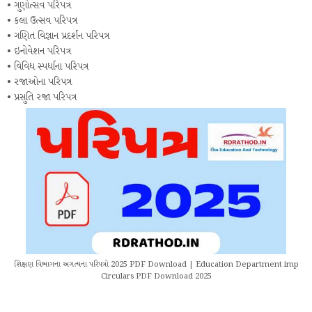
• ગુણોત્સવ પરિપત્ર
• કલા ઉત્સવ પરિપત્ર
• ગણિત વિજ્ઞાન પ્રદર્શન પરિપત્ર
• ઇનોવેશન પરિપત્ર
• વિવિધ સ્પર્ધાના પરિપત્ર
• રજાઓના પરિપત્ર
• પ્રસુતિ રજા પરિપત્ર
શિક્ષણ વિભાગના અગત્યના પરિપત્રો 2025 PDF Download | Education Department imp
Circulars PDF Download 2025