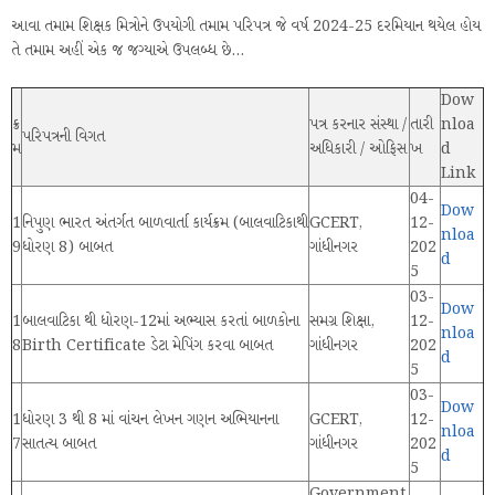
આવા તમામ શિક્ષક મિત્રોને ઉપયોગી તમામ પરિપત્ર જે વર્ષ 2024-25 દરમિયાન થયેલ હોય
તે તમામ અહીં એક જ જગ્યાએ ઉપલબ્ધ છે...
Dow
ક્ર
પત્ર કરનાર સંસ્થા /
તારી
nloa
પરિપત્રની વિગત
મ
અધિકારી / ઓફિસ
ખ
d
Link
04-
Dow
1
નિપુણ ભારત અંતર્ગત બાળવાર્તા કાર્યક્રમ (બાલવાટિકાથી
GCERT,
12-
nloa
9
ધોરણ 8) બાબત
ગાંધીનગર
202
d
5
03-
Dow
1
બાલવાટિકા થી ધોરણ-12માં અભ્યાસ કરતાં બાળકોના
સમગ્ર શિક્ષા,
12-
nloa
8
Birth Certificate ડેટા મેપિંગ કરવા બાબત
ગાંધીનગર
202
d
5
03-
Dow
1
ધોરણ 3 થી 8 માં વાંચન લેખન ગણન અભિયાનના
GCERT,
12-
nloa
7
સાતત્ય બાબત
ગાંધીનગર
202
d
5
Government