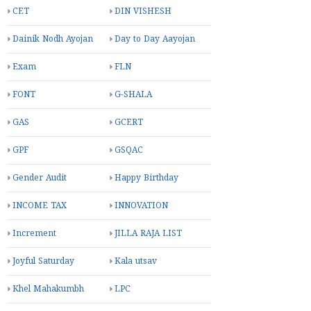
CET
DIN VISHESH
Dainik Nodh Ayojan
Day to Day Aayojan
Exam
FLN
FONT
G-SHALA
GAS
GCERT
GPF
GSQAC
Gender Audit
Happy Birthday
INCOME TAX
INNOVATION
Increment
JILLA RAJA LIST
Joyful Saturday
Kala utsav
Khel Mahakumbh
LPC