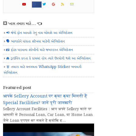
💥 ખાસ તમારા માટે... 👈
📢 જેનો ફોન આવશે તેનું નામ બોલશે આ એપ્લિકેશન
🗣️ બાળકોને વાંચતા શીખવા માટેની એપ્લિકેશન
📸 ફોટા પાડવાના શોખીનો માટે જબરદસ્ત એપ્લિકેશન
🚘 ડ્રાઈવિંગ કરતા કે કામમાં હોય ત્યારે ઉપયોગી થશે આ એપ્લિકેશન
🧚 તમારા માટે મનગમતા WhatsApp Sticker બનાવતી
એપ્લિકેશન
Featured post
आपके Sellery Account पर क्या क्या मिलती हैं
Special Facilities? जानें पूरी जानकारी
Sellery Account Facilities : आप अपने Sellery खाते पर
आसानी से Personal Loan, Car Loan, या Home Loan
जैसे Loan प्राप्त कर सकते हैं क्योंकि इ...