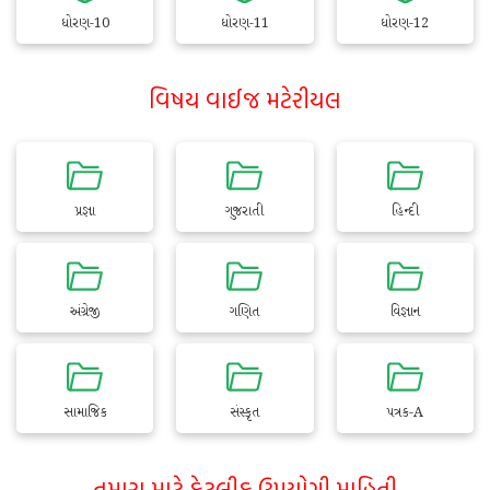
ધોરણ-10
ધોરણ-11
ધોરણ-12
વિષય વાઈજ મટેરીયલ
પ્રજ્ઞા
ગુજરાતી
હિન્દી
અંગ્રેજી
ગણિત
વિજ્ઞાન
સામાજિક
સંસ્કૃત
પત્રક-A
તમારા માટે કેટલીક ઉપયોગી માહિતી