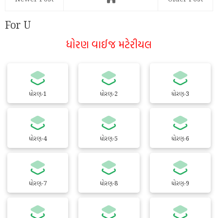
For U
ધોરણ વાઈજ મટેરીયલ
ધોરણ-1
ધોરણ-2
ધોરણ-3
ધોરણ-4
ધોરણ-5
ધોરણ-6
ધોરણ-7
ધોરણ-8
ધોરણ-9