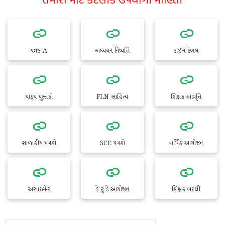
પત્રક-A
અધ્યયન નિષ્પત્તિ
ટાઈમ ટેબલ
પાઠ્ય પુસ્તકો
FLN સાહિત્ય
શિક્ષક આવૃત્તિ
શાળાકીય પત્રકો
SCE પત્રકો
વાર્ષિક આયોજન
અસાઇમેન્ટ
ડે ટુ ડે આયોજન
શિક્ષક બદલી