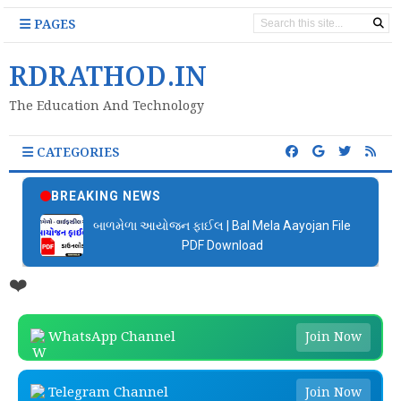
PAGES
RDRATHOD.IN
The Education And Technology
CATEGORIES
BREAKING NEWS
બાળમેળા આયોજન ફાઈલ | Bal Mela Aayojan File
PDF Download
❤️
WhatsApp Channel
Join Now
Telegram Channel
Join Now