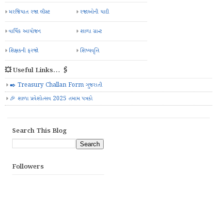
મરજિયાત રજા લીસ્ટ
રજાઓની યાદી
વાર્ષિક આયોજન
શાળા ગ્રાન્ટ
શિક્ષકની ફરજો
શિષ્યવૃત્તિ
💥 Useful Links... 🖇️
✒️ Treasury Challan Form ગુજરાતી
🎉 શાળા પ્રવેશોત્સવ 2025 તમામ પત્રકો
Search This Blog
Followers