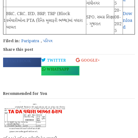
d
ગાંધીનગર
5
20-
BRC, CRC, IED, BRP, TRP (Block
Dow
SPO, સમગ્ર શિક્ષા
08-
1
કર્મચારીઓના PTA (દૈનિક મુસાફરી ભથ્થા)માં વધારા
nloa
- ગુજરાત
202
બાબત
d
5
Filed in:
Paripatra
,
પરિપત્ર
Share this post
TWITTER
GOOGLE+
FACEBOOK
WHATSAPP
Recommended for You