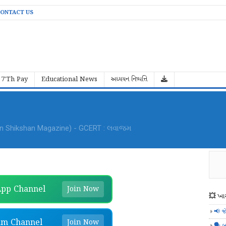
ONTACT US
7'Th Pay
Educational News
અધ્યયન નિષ્પત્તિ
an Shikshan Magazine) - GCERT : લવાજમ
pp Channel
Join Now
💥 ખાસ
📢 જ
am Channel
Join Now
🗣️ બ