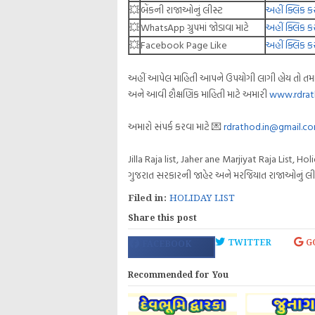
💥
બેંકની રાજાઓનું લીસ્ટ
અહીં ક્લિક ક
💥
WhatsApp ગ્રુપમાં જોડાવા માટે
અહીં ક્લિક ક
💥
Facebook Page Like
અહીં ક્લિક ક
અહીં આપેલ માહિતી આપને ઉપયોગી લાગી હોય તો તમાર
અને આવી શૈક્ષણિક માહિતી માટે અમારી
www.rdrat
અમારો સંપર્ક કરવા માટે 💌
rdrathod.in@gmail.c
Jilla Raja list, Jaher ane Marjiyat Raja List, 
ગુજરાત સરકારની જાહેર અને મરજિયાત રાજાઓનું લી
Filed in:
HOLIDAY LIST
Share this post
TWITTER
G
FACEBOOK
Recommended for You