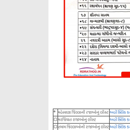
®️
મહેસાણા જિલ્લાની રજાઓનું લીસ્ટ
અહીં ક્લિક ક
💥
મરજિયાત રાજાઓનું લીસ્ટ
અહીં ક્લિક ક
💥
તમામ જિલ્લાઓની રાજાઓનું લીસ્ટ
અહીં ક્લિક ક