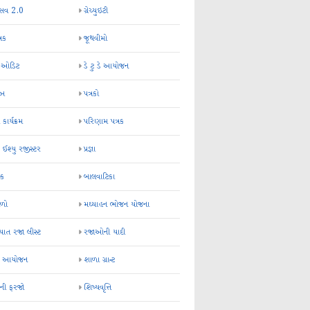
્સવ 2.0
ગ્રેચ્યુઇટી
્રક
જૂથવીમો
ર ઓડિટ
ડે ટુ ડે આયોજન
-અ
પત્રકો
 કાર્યક્રમ
પરિણામ પત્રક
 ઈશ્યુ રજીસ્ટર
પ્રજ્ઞા
ન્ક
બાલવાટિકા
ેળો
મઘ્યાહન ભોજન યોજના
ાત રજા લીસ્ટ
રજાઓની યાદી
િક આયોજન
શાળા ગ્રાન્ટ
કની ફરજો
શિષ્યવૃત્તિ