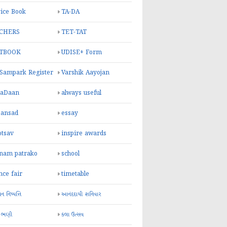
ice Book
TA-DA
CHERS
TET-TAT
TBOOK
UDISE+ Form
 Sampark Register
Varshik Aayojan
yaDaan
always useful
sansad
essay
otsav
inspire awards
inam patrako
school
nce fair
timetable
 નિષ્પત્તિ
આનંદદાયી શનિવાર
 ભણી
કલા ઉત્સવ