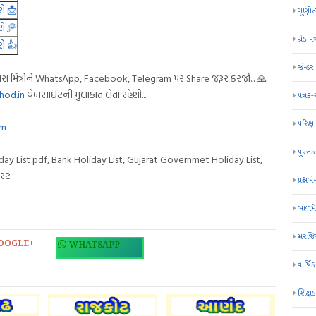
રો 📩
ગુણોત
રો 🥏
ગ્રેડ પત
રો 👍
જેન્ડ
ા મિત્રોને WhatsApp, Facebook, Telegram પર Share જરૂર કરજો... 🙏
hod.in
વેબસાઈટની મુલાકાત લેતા રહેશો...
પત્રક
પરિક્ષા
om
પુસ્તક
Holiday List pdf, Bank Holiday List, Gujarat Governmet Holiday List,
સ્ટ
પ્રશ્નબે
બાળમ
મરજિય
OOGLE+
WHATSAPP
વાર્ષ
શિક્ષ