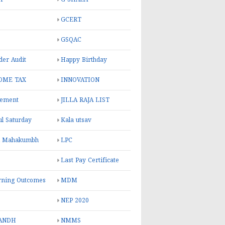
GCERT
GSQAC
er Audit
Happy Birthday
OME TAX
INNOVATION
rement
JILLA RAJA LIST
ul Saturday
Kala utsav
l Mahakumbh
LPC
Last Pay Certificate
rning Outcomes
MDM
NEP 2020
ANDH
NMMS