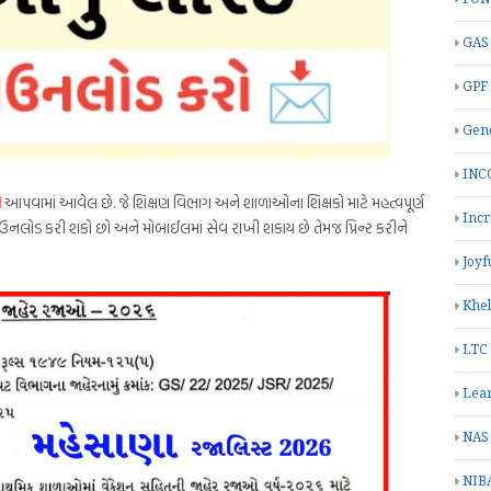
GAS
GPF
Gend
INC
ઓ
આપવામાં આવેલ છે. જે શિક્ષણ વિભાગ અને શાળાઓના શિક્ષકો માટે મહત્વપૂર્ણ
Inc
ઉનલોડ કરી શકો છો અને મોબાઈલમાં સેવ રાખી શકાય છે તેમજ પ્રિન્ટ કરીને
Joyf
Khe
LTC
Lea
NAS
NIB