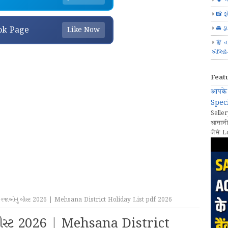
📸 ફ
🚘 ડ્
ok Page
Like Now
🧚 ત
એપ્લિક
Feat
आपके 
Speci
Seller
आसानी
जैसे L
ી રજાઓનું લીસ્ટ 2026 | Mehsana District Holiday List pdf 2026
ં લીસ્ટ 2026 | Mehsana District