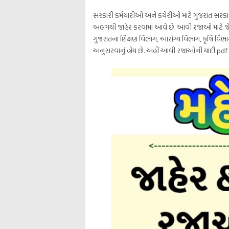
સરકારી કર્મચારીઓ અને કચેરીઓ માટે ગુજરાત સરકાર 
અલગથી જાહેર કરવામાં આવે છે. આવી રજાઓ માટે જે તે
ગુજરાતના શિક્ષણ વિભાગ, આરોગ્ય વિભાગ, કૃષિ વિભા
અનુસરવાનું હોય છે. અહીં આવી રજાઓની યાદી pdf આ