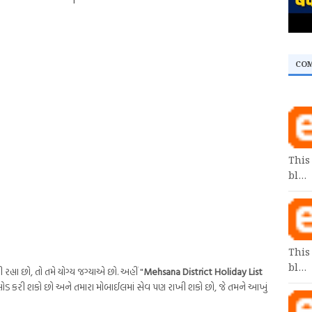
CO
This
bl…
This
bl…
 રહ્યા છો, તો તમે યોગ્ય જગ્યાએ છો. અહીં "
Mehsana District Holiday List
લોડ કરી શકો છો અને તમારા મોબાઈલમાં સેવ પણ રાખી શકો છો, જે તમને આખું