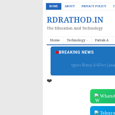
HOME
ABOUT
PRIVACY POLICY
C
RDRATHOD.IN
The Education And Technology
Home
Technology
Patrak-A
BREAKING NEWS
જીવન શિક્ષણ મેગેઝિન (Jiv
❤️
WhatsA
Telegr