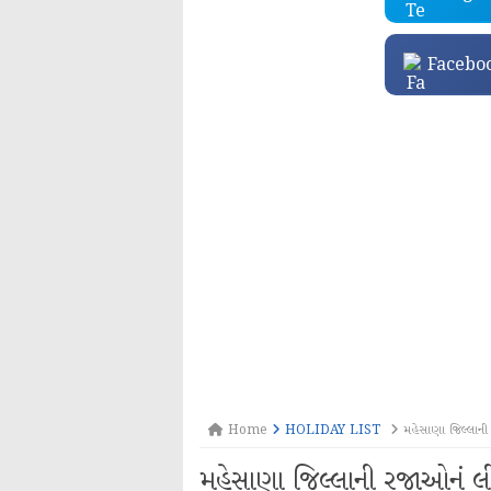
Facebo
Home
HOLIDAY LIST
મહેસાણા જિલ્લાન
મહેસાણા જિલ્લાની રજાઓનુ