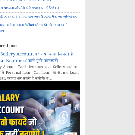
ોટા પાડવાના શોખીનો માટે જબરદસ્ત એપ્લિકેશન
રાઈવિંગ કરતા કે કામમાં હોય ત્યારે ઉપયોગી થશે આ એપ્લિકેશન
મારા માટે મનગમતા WhatsApp Sticker બનાવતી
ેશન
ured post
Sellery Account पर क्या क्या मिलती हैं
al Facilities? जानें पूरी जानकारी
y Account Facilities : आप अपने Sellery खाते पर
 से Personal Loan, Car Loan, या Home Loan
oan प्राप्त कर सकते हैं क्योंकि इ...