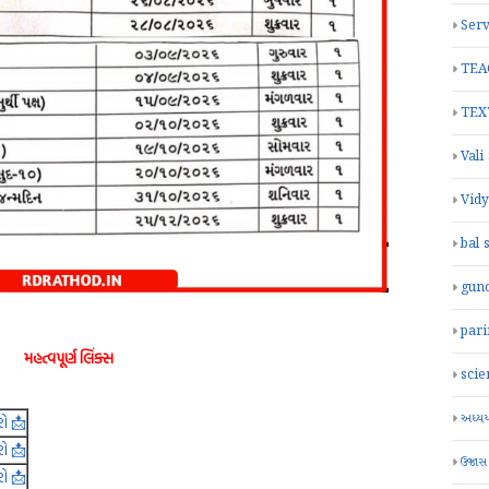
Serv
TEA
TEX
Vali
Vid
bal 
gun
par
મહત્વપૂર્ણ લિંક્સ
scie
અધ્યયન
રો 📩
રો 📩
ઉજાસ
રો 📩