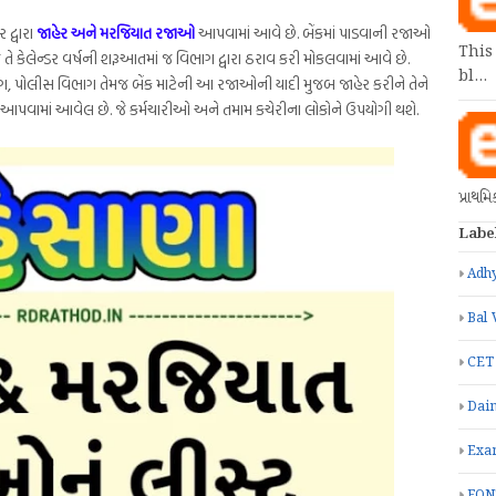
દ્વારા
જાહેર અને મરજિયાત રજાઓ
આપવામાં આવે છે. બેંકમાં પાડવાની રજાઓ
This
 કેલેન્ડર વર્ષની શરૂઆતમાં જ વિભાગ દ્વારા ઠરાવ કરી મોકલવામાં આવે છે.
bl…
ગ, પોલીસ વિભાગ તેમજ બેંક માટેની આ રજાઓની યાદી મુજબ જાહેર કરીને તેને
પવામાં આવેલ છે. જે કર્મચારીઓ અને તમામ કચેરીના લોકોને ઉપયોગી થશે.
પ્રાથમ
Labe
Adhy
Bal 
CET
Dain
Exa
FON