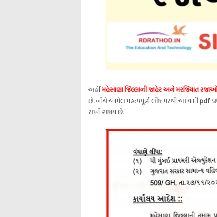
અહીં
મહેસાણા જિલ્લાની જાહેર અને મરજિયાત રજા
છે. નીચે આપેલ મહત્વપૂર્ણ લીંક પરથી આ યાદી
pdf
ડા
રાખી શકાય છે.