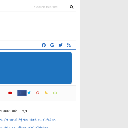
 તમારા માટે... 👈
ેનો ફોન આવશે તેનું નામ બોલશે આ એપ્લિકેશન
ાળકોને વાંચતા શીખવા માટેની એપ્લિકેશન