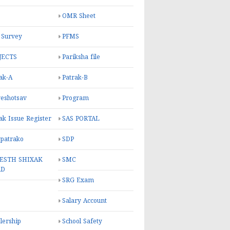
OMR Sheet
 Survey
PFMS
JECTS
Pariksha file
ak-A
Patrak-B
eshotsav
Program
ak Issue Register
SAS PORTAL
 patrako
SDP
ESTH SHIXAK
SMC
RD
SRG Exam
Salary Account
lership
School Safety