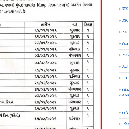
NPS
OSC
PRO
Patr
Prav
Pust
SCE
SHR
AWA
SSA
Scho