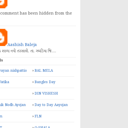
 comment has been hidden from the
Aashish Baleja
િક શાળા નવી તરસાલી. તા. ઝઘડિયા જિ.…
ls
ayan nishpattio
BAL MELA
Vatika
Bangles Day
DIN VISHESH
ik Nodh Ayojan
Day to Day Aayojan
m
FLN
T
G-SHALA