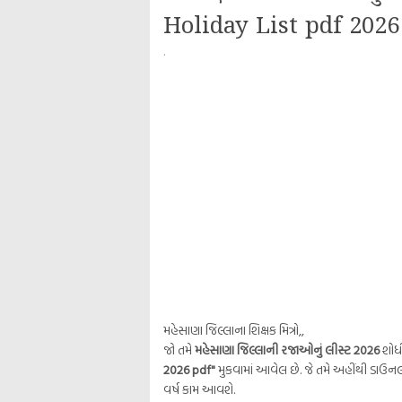
Holiday List pdf 2026
·
મહેસાણા જિલ્લાના શિક્ષક મિત્રો,,
જો તમે
મહેસાણા જિલ્લાની રજાઓનું લીસ્ટ 2026
શોધી
2026 pdf"
મુકવામાં આવેલ છે. જે તમે અહીંથી ડાઉન
વર્ષ કામ આવશે.