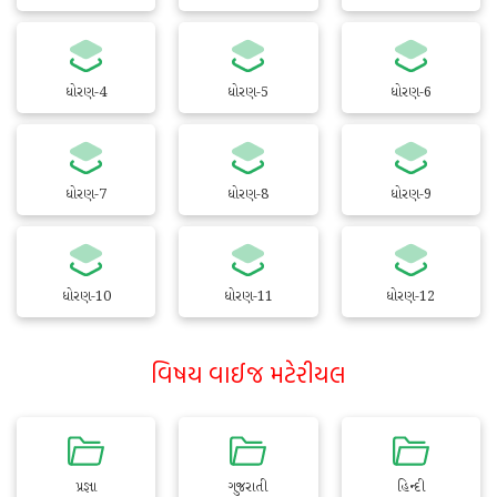
ધોરણ-4
ધોરણ-5
ધોરણ-6
ધોરણ-7
ધોરણ-8
ધોરણ-9
ધોરણ-10
ધોરણ-11
ધોરણ-12
વિષય વાઈજ મટેરીયલ
પ્રજ્ઞા
ગુજરાતી
હિન્દી