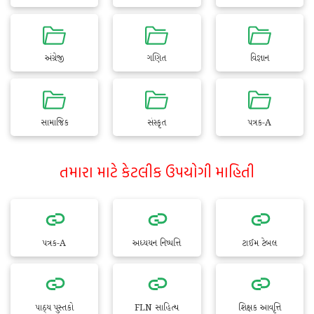
અંગ્રેજી
ગણિત
વિજ્ઞાન
સામાજિક
સંસ્કૃત
પત્રક-A
તમારા માટે કેટલીક ઉપયોગી માહિતી
પત્રક-A
અધ્યયન નિષ્પત્તિ
ટાઈમ ટેબલ
પાઠ્ય પુસ્તકો
FLN સાહિત્ય
શિક્ષક આવૃત્તિ