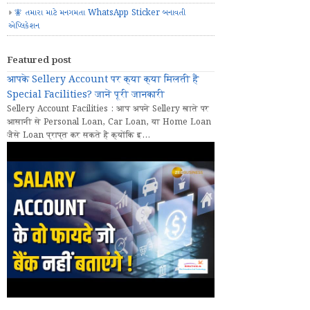
🧚 તમારા માટે મનગમતા WhatsApp Sticker બનાવતી
એપ્લિકેશન
Featured post
आपके Sellery Account पर क्या क्या मिलती हैं
Special Facilities? जानें पूरी जानकारी
Sellery Account Facilities : आप अपने Sellery खाते पर
आसानी से Personal Loan, Car Loan, या Home Loan
जैसे Loan प्राप्त कर सकते हैं क्योंकि इ...