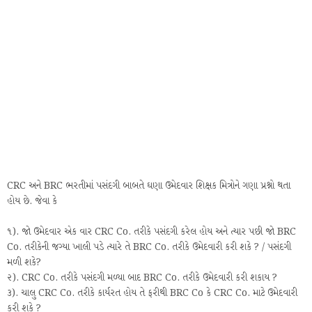
CRC અને BRC ભરતીમાં પસંદગી બાબતે ઘણા ઉમેદવાર શિક્ષક મિત્રોને ગણા પ્રશ્નો થતા
હોય છે. જેવા કે
૧). જો ઉમેદવાર એક વાર CRC Co. તરીકે પસંદગી કરેલ હોય અને ત્યાર પછી જો BRC
Co. તરીકેની જગ્યા ખાલી પડે ત્યારે તે BRC Co. તરીકે ઉમેદવારી કરી શકે ? / પસંદગી
મળી શકે?
૨). CRC Co. તરીકે પસંદગી મળ્યા બાદ BRC Co. તરીકે ઉમેદવારી કરી શકાય ?
૩). ચાલુ CRC Co. તરીકે કાર્યરત હોય તે ફરીથી BRC Co કે CRC Co. માટે ઉમેદવારી
કરી શકે ?