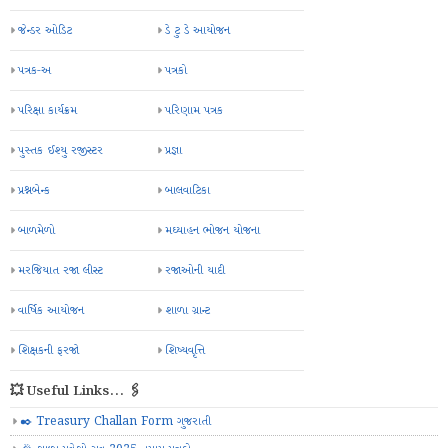
જેન્ડર ઓડિટ
ડે ટુ ડે આયોજન
પત્રક-અ
પત્રકો
પરિક્ષા કાર્યક્રમ
પરિણામ પત્રક
પુસ્તક ઈશ્યુ રજીસ્ટર
પ્રજ્ઞા
પ્રશ્નબેન્ક
બાલવાટિકા
બાળમેળો
મઘ્યાહન ભોજન યોજના
મરજિયાત રજા લીસ્ટ
રજાઓની યાદી
વાર્ષિક આયોજન
શાળા ગ્રાન્ટ
શિક્ષકની ફરજો
શિષ્યવૃત્તિ
💥 Useful Links... 🖇️
✒️ Treasury Challan Form ગુજરાતી