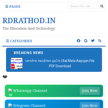
PAGES
RDRATHOD.IN
The Education And Technology
CATEGORIES
BREAKING NEWS
બાળમેળા આયોજન ફાઈલ | Bal Mela Aayojan File
PDF Download
❤️
WhatsApp Channel
Join Now
Telegram Channel
Join Now