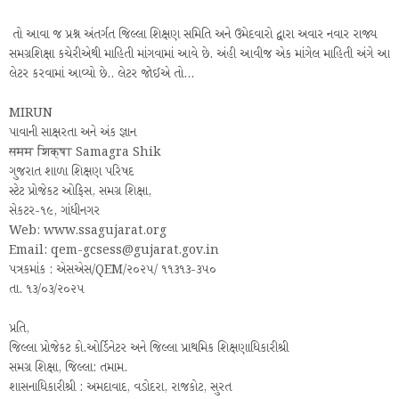
તો આવા જ પ્રશ્ન અંતર્ગત જિલ્લા શિક્ષણ સમિતિ અને ઉમેદવારો દ્વારા અવાર નવાર રાજ્ય
સમગ્રશિક્ષા કચેરીએથી માહિતી માંગવામાં આવે છે. અંહી આવીજ એક માંગેલ માહિતી અંગે આ
લેટર કરવામાં આવ્યો છે.. લેટર જોઈએ તો...
MIRUN
પાવાની સાક્ષરતા અને અંક જ્ઞાન
समम शिक्षा Samagra Shik
ગુજરાત શાળા શિક્ષણ પરિષદ
સ્ટેટ પ્રોજેકટ ઓફિસ, સમગ્ર શિક્ષા,
સેકટર-૧૯, ગાંધીનગર
Web: www.ssagujarat.org
Email: qem-gcsess@gujarat.gov.in
પત્રકમાંક : એસએસ/QEM/૨૦૨૫/ ૧૧૩૧૩-૩૫૦
તા. ૧૩/૦૩/૨૦૨૫
પ્રતિ,
જિલ્લા પ્રોજેકટ કો.ઓર્ડિનેટર અને જિલ્લા પ્રાથમિક શિક્ષણાધિકારીશ્રી
સમગ્ર શિક્ષા, જિલ્લા: તમામ.
શાસનાધિકારીશ્રી : અમદાવાદ, વડોદરા, રાજકોટ, સુરત