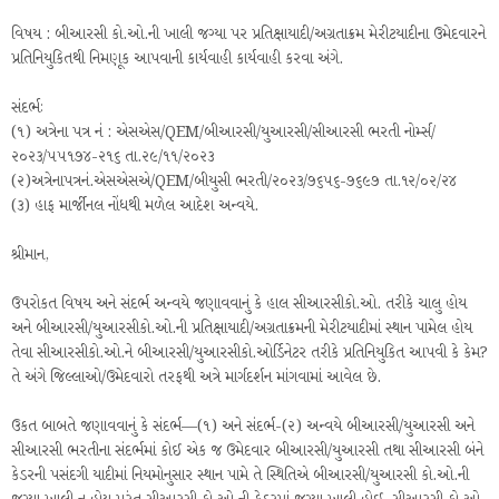
વિષય : બીઆરસી કો.ઓ.ની ખાલી જગ્યા પર પ્રતિક્ષાયાદી/અગ્રતાક્રમ મેરીટયાદીના ઉમેદવારને
પ્રતિનિયુકિતથી નિમણૂક આપવાની કાર્યવાહી કાર્યવાહી કરવા અંગે.
સંદર્ભઃ
(૧) અત્રેના પત્ર નં : એસએસ/QEM/બીઆરસી/યુઆરસી/સીઆરસી ભરતી નોર્મ્સ/
૨૦૨૩/૫૫૧૭૪-૨૧૬ તા.૨૯/૧૧/૨૦૨૩
(૨)અત્રેનાપત્રનં.એસએસએ/QEM/બીયુસી ભરતી/૨૦૨૩/૭૬૫૬-૭૬૯૭ તા.૧૨/૦૨/૨૪
(૩) હાફ માર્જીનલ નોંધથી મળેલ આદેશ અન્વયે.
શ્રીમાન,
ઉપરોકત વિષય અને સંદર્ભ અન્વયે જણાવવાનું કે હાલ સીઆરસીકો.ઓ. તરીકે ચાલુ હોય
અને બીઆરસી/યુઆરસીકો.ઓ.ની પ્રતિક્ષાયાદી/અગ્રતાક્રમની મેરીટયાદીમાં સ્થાન પામેલ હોય
તેવા સીઆરસીકો.ઓ.ને બીઆરસી/યુઆરસીકો.ઓર્ડિનેટર તરીકે પ્રતિનિયુકિત આપવી કે કેમ?
તે અંગે જિલ્લાઓ/ઉમેદવારો તરફથી અત્રે માર્ગદર્શન માંગવામાં આવેલ છે.
ઉકત બાબતે જણાવવાનું કે સંદર્ભ—(૧) અને સંદર્ભ-(૨) અન્વયે બીઆરસી/યુઆરસી અને
સીઆરસી ભરતીના સંદર્ભમાં કોઈ એક જ ઉમેદવાર બીઆરસી/યુઆરસી તથા સીઆરસી બંને
કેડરની પસંદગી યાદીમાં નિયમોનુસાર સ્થાન પામે તે સ્થિતિએ બીઆરસી/યુઆરસી કો.ઓ.ની