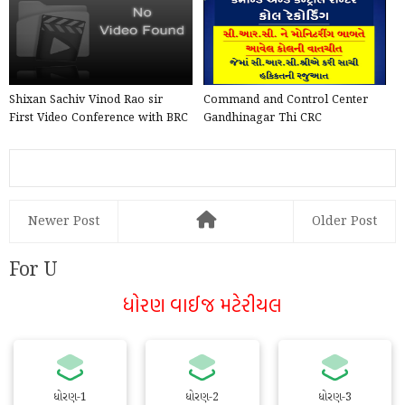
Shixan Sachiv Vinod Rao sir
Command and Control Center
First Video Conference with BRC
Gandhinagar Thi CRC
co. Ordinators, imp ...
Monitoring Mate Avel Call
Recordi...
Newer Post
Older Post
For U
ધોરણ વાઈજ મટેરીયલ
ધોરણ-1
ધોરણ-2
ધોરણ-3