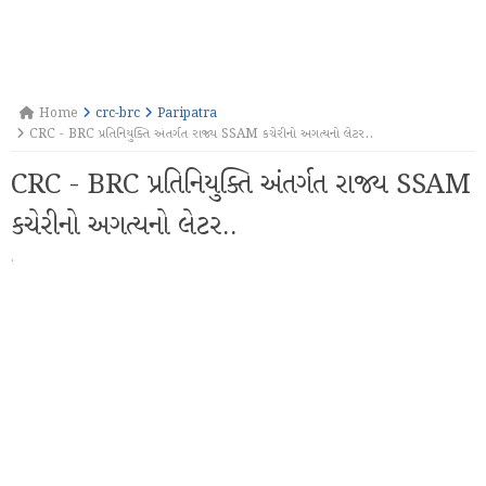
Home
crc-brc
Paripatra
CRC - BRC પ્રતિનિયુક્તિ અંતર્ગત રાજ્ય SSAM કચેરીનો અગત્યનો લેટર..
CRC - BRC પ્રતિનિયુક્તિ અંતર્ગત રાજ્ય SSAM
કચેરીનો અગત્યનો લેટર..
·