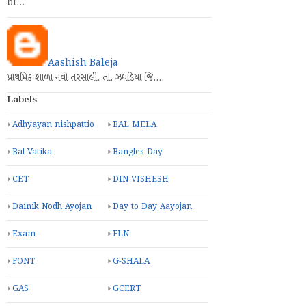
bl…
Aashish Baleja
પ્રાથમિક શાળા નવી તરસાલી. તા. ઝઘડિયા જિ.…
Labels
Adhyayan nishpattio
BAL MELA
Bal Vatika
Bangles Day
CET
DIN VISHESH
Dainik Nodh Ayojan
Day to Day Aayojan
Exam
FLN
FONT
G-SHALA
GAS
GCERT