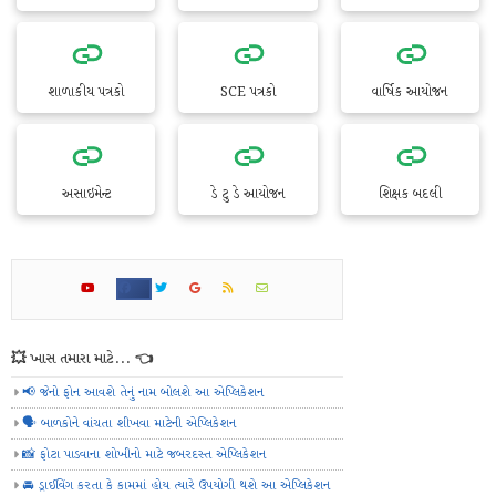
શાળાકીય પત્રકો
SCE પત્રકો
વાર્ષિક આયોજન
અસાઇમેન્ટ
ડે ટુ ડે આયોજન
શિક્ષક બદલી
💥 ખાસ તમારા માટે... 👈
📢 જેનો ફોન આવશે તેનું નામ બોલશે આ એપ્લિકેશન
🗣️ બાળકોને વાંચતા શીખવા માટેની એપ્લિકેશન
📸 ફોટા પાડવાના શોખીનો માટે જબરદસ્ત એપ્લિકેશન
🚘 ડ્રાઈવિંગ કરતા કે કામમાં હોય ત્યારે ઉપયોગી થશે આ એપ્લિકેશન