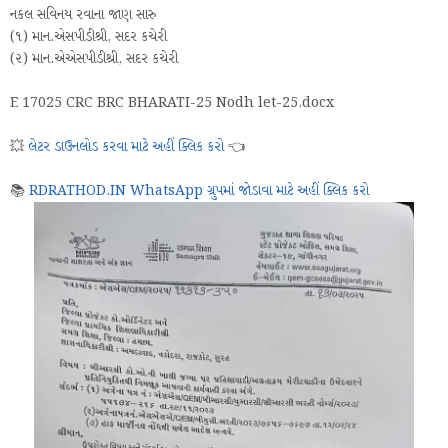
નકલ સવિનય રવાના જાણ સારુ
(૧) માન.એસપીડીશ્રી, સદર કચેરી
(૨) માન.એએસપીડીશ્રી, સદર કચેરી
E 17025 CRC BRC BHARATI-25 Nodh let-25.docx
💥
લેટર ડાઉનલોડ કરવા માટે અહીં ક્લિક કરો
👈
📚
RDRATHOD.IN WhatsApp ગ્રુપમાં જોડાવા માટે અહીં ક્લિક કરો