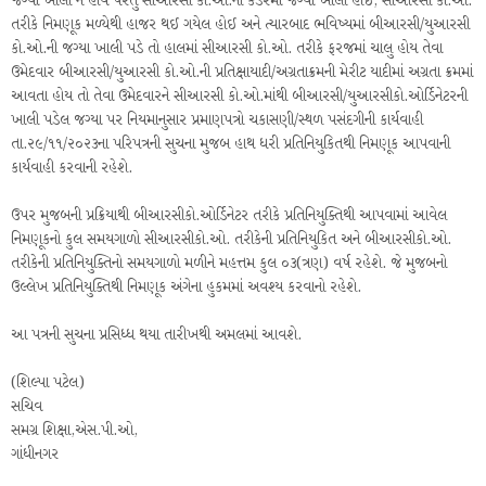
જગ્યા ખાલી ન હોય પરંતુ સીઆરસી કો.ઓ.ની કેડરમાં જગ્યા ખાલી હોઈ, સીઆરસી કો.ઓ.
તરીકે નિમણૂક મળ્યેથી હાજર થઈ ગયેલ હોઈ અને ત્યારબાદ ભવિષ્યમાં બીઆરસી/યુઆરસી
કો.ઓ.ની જગ્યા ખાલી પડે તો હાલમાં સીઆરસી કો.ઓ. તરીકે ફરજમાં ચાલુ હોય તેવા
ઉમેદવાર બીઆરસી/યુઆરસી કો.ઓ.ની પ્રતિક્ષાયાદી/અગ્રતાક્રમની મેરીટ યાદીમાં અગ્રતા ક્રમમાં
આવતા હોય તો તેવા ઉમેદવારને સીઆરસી કો.ઓ.માંથી બીઆરસી/યુઆરસીકો.ઓર્ડિનેટરની
ખાલી પડેલ જગ્યા પર નિયમાનુસાર પ્રમાણપત્રો ચકાસણી/સ્થળ પસંદગીની કાર્યવાહી
તા.૨૯/૧૧/૨૦૨૩ના પરિપત્રની સુચના મુજબ હાથ ધરી પ્રતિનિયુકિતથી નિમણૂક આપવાની
કાર્યવાહી કરવાની રહેશે.
ઉપર મુજબની પ્રક્રિયાથી બીઆરસીકો.ઓર્ડિનેટર તરીકે પ્રતિનિયુક્તિથી આપવામાં આવેલ
નિમણૂકનો કુલ સમયગાળો સીઆરસીકો.ઓ. તરીકેની પ્રતિનિયુકિત અને બીઆરસીકો.ઓ.
તરીકેની પ્રતિનિયુક્તિનો સમયગાળો મળીને મહત્તમ કુલ ૦૩(ત્રણ) વર્ષ રહેશે. જે મુજબનો
ઉલ્લેખ પ્રતિનિયુક્તિથી નિમણૂક અંગેના હુકમમાં અવશ્ય કરવાનો રહેશે.
આ પત્રની સુચના પ્રસિધ્ધ થયા તારીખથી અમલમાં આવશે.
(શિલ્પા પટેલ)
સચિવ
સમગ્ર શિક્ષા,એસ.પી.ઓ,
ગાંધીનગર