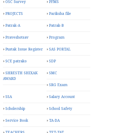
OSC Survey
PFMS
PROJECTS
Pariksha file
Patrak-A
Patrak-B
Praveshotsav
Program
Pustak Issue Register
SAS PORTAL
SCE patrako
SDP
SHRESTH SHIXAK
SMC
AWARD
SRG Exam
SSA
Salary Account
Scholership
School Safety
Service Book
TA-DA
TEACHERS
TET-TAT