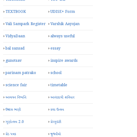
TEXTBOOK
UDISE+ Form
Vali Sampark Register
Varshik Aayojan
VidyaDaan
always useful
bal sansad
essay
gunotsav
inspire awards
parinam patrako
school
science fair
timetable
અધ્યયન નિષ્પત્તિ
આનંદદાયી શનિવાર
ઉજાસ ભણી
કલા ઉત્સવ
ગુણોત્સવ 2.0
ગ્રેચ્યુઇટી
ગ્રેડ પત્રક
જૂથવીમો