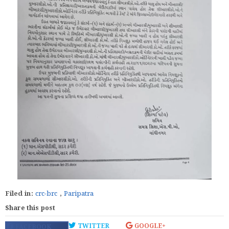
Filed in:
crc-brc
,
Paripatra
Share this post
TWITTER
GOOGLE+
FACEBOOK