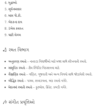
મુદ્રાઓ
સૂર્યનમસ્કાર
માસ પી.ટી.
બેઠકના દાવ
ડંબેલ કસરત
ઘાટી લેઝમ
🏏 રમત વિભાગ
અનુકરણ રમતો
– નાનકડા વિદ્યાર્થીઓ માટે મજા સાથે શીખવાની રમતો.
સામૂહિક રમતો
– ટીમ સ્પિરિટ વિકસાવવા માટે.
શૈક્ષણિક રમતો
– ગણિત, ગુજરાતી અને અન્ય વિષયો સાથે જોડાયેલી રમતો.
બૌદ્ધિક રમતો
– પઝલ, શબ્દરચના, અંક રમતો વગેરે.
મેદાનમાં રમાતી રમતો
– ફૂટબોલ, ક્રિકેટ, કબડી વગેરે.
🎶 સંગીત પ્રવૃત્તિઓ