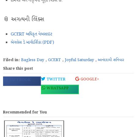
ટીમવર્ક અને નેતૃત્વના ગુણો વિકસે છે.
📎 અગત્યની લિંક્સ
GCERT અધિકૃત વેબસાઇટ
બેગલેસ ડે માર્ગદર્શિકા (PDF)
Filed in:
Bagless Day
,
GCERT
,
Joyful Saturday
,
આનંદદાયી શનિવાર
Share this post
TWITTER
GOOGLE+
FACEBOOK
WHATSAPP
Recommended for You