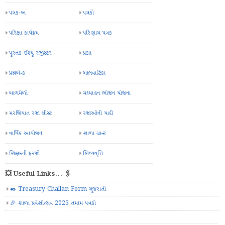
પત્રક-અ
પત્રકો
પરિક્ષા કાર્યક્રમ
પરિણામ પત્રક
પુસ્તક ઈશ્યુ રજીસ્ટર
પ્રજ્ઞા
પ્રશ્નબેન્ક
બાલવાટિકા
બાળમેળો
મઘ્યાહન ભોજન યોજના
મરજિયાત રજા લીસ્ટ
રજાઓની યાદી
વાર્ષિક આયોજન
શાળા ગ્રાન્ટ
શિક્ષકની ફરજો
શિષ્યવૃત્તિ
💥 Useful Links... 🖇️
✒️ Treasury Challan Form ગુજરાતી
🎉 શાળા પ્રવેશોત્સવ 2025 તમામ પત્રકો