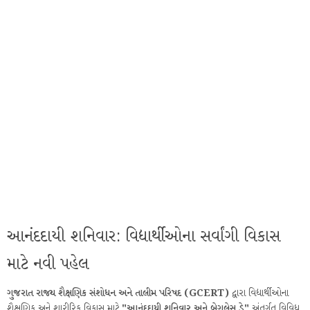
આનંદદાયી શનિવાર: વિદ્યાર્થીઓના સર્વાંગી વિકાસ
માટે નવી પહેલ
ગુજરાત રાજ્ય શૈક્ષણિક સંશોધન અને તાલીમ પરિષદ (GCERT)
દ્વારા વિદ્યાર્થીઓના
શૈક્ષણિક અને શારીરિક વિકાસ માટે
"આનંદદાયી શનિવાર અને બેગલેસ ડે"
અંતર્ગત વિવિધ