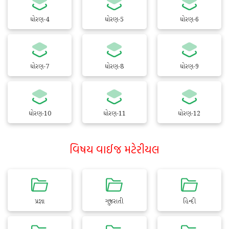
ધોરણ-4
ધોરણ-5
ધોરણ-6
ધોરણ-7
ધોરણ-8
ધોરણ-9
ધોરણ-10
ધોરણ-11
ધોરણ-12
વિષય વાઈજ મટેરીયલ
પ્રજ્ઞા
ગુજરાતી
હિન્દી