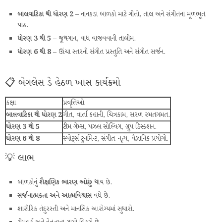
બાલવાટિકા થી ધોરણ 2
– નાનકડા બાળકો માટે ગીતો, તાલ અને સંગીતના મૂળભૂત
પાઠ.
ધોરણ 3 થી 5
– જૂથગાન, વાદ્ય વાજવવાની તાલીમ.
ધોરણ 6 થી 8
– ઊંચા સ્તરની સંગીત પ્રસ્તુતિ અને સંગીત સર્જન.
📋 બેગલેસ ડે હેઠળ ખાસ કાર્યક્રમો
કક્ષા
પ્રવૃત્તિઓ
બાલવાટિકા થી ધોરણ 2
ગીત, વાર્તા કહાની, ચિત્રકામ, સરળ રમતગમત.
ધોરણ 3 થી 5
ટીમ ગેમ્સ, પઝલ સોલ્વિંગ, ગ્રુપ ડિસ્કશન.
ધોરણ 6 થી 8
સ્પોર્ટ્સ ટુર્નામેન્ટ, સંગીત-નૃત્ય, વૈજ્ઞાનિક પ્રયોગો.
💡 લાભ
બાળકોનું
શૈક્ષણિક ભારણ ઓછું
થાય છે.
સર્જનાત્મકતા અને આત્મવિશ્વાસ
વધે છે.
શારીરિક તંદુરસ્તી અને માનસિક આરોગ્યમાં સુધારો.