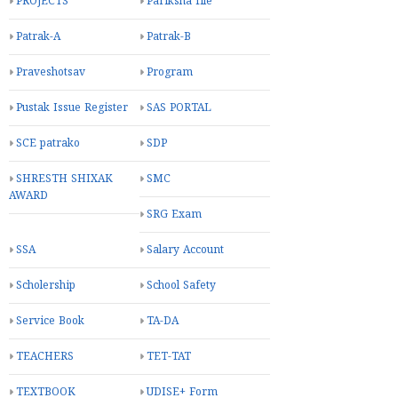
PROJECTS
Pariksha file
Patrak-A
Patrak-B
Praveshotsav
Program
Pustak Issue Register
SAS PORTAL
SCE patrako
SDP
SHRESTH SHIXAK
SMC
AWARD
SRG Exam
SSA
Salary Account
Scholership
School Safety
Service Book
TA-DA
TEACHERS
TET-TAT
TEXTBOOK
UDISE+ Form