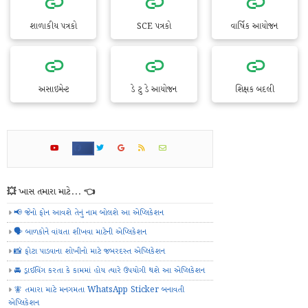
શાળાકીય પત્રકો
SCE પત્રકો
વાર્ષિક આયોજન
અસાઇમેન્ટ
ડે ટુ ડે આયોજન
શિક્ષક બદલી
💥 ખાસ તમારા માટે... 👈
📢 જેનો ફોન આવશે તેનું નામ બોલશે આ એપ્લિકેશન
🗣️ બાળકોને વાંચતા શીખવા માટેની એપ્લિકેશન
📸 ફોટા પાડવાના શોખીનો માટે જબરદસ્ત એપ્લિકેશન
🚘 ડ્રાઈવિંગ કરતા કે કામમાં હોય ત્યારે ઉપયોગી થશે આ એપ્લિકેશન
🧚 તમારા માટે મનગમતા WhatsApp Sticker બનાવતી
એપ્લિકેશન