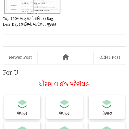
Top 150+ આણંદદાયી શનિવાર (Bag
Less Day) પ્રવૃત્તિઓ આયોજન : ગુજરાત
શિક્ષણની ક્રાં...
Newer Post
Older Post
For U
ધોરણ વાઈજ મટેરીયલ
ધોરણ-1
ધોરણ-2
ધોરણ-3