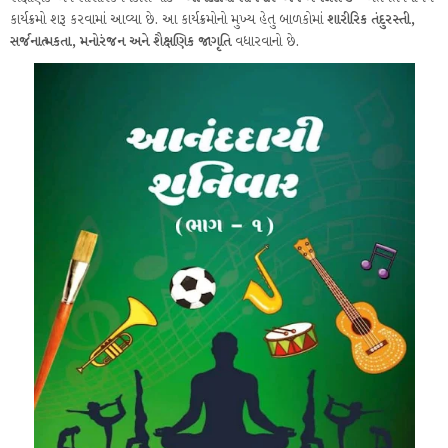
કાર્યક્રમો શરૂ કરવામાં આવ્યા છે. આ કાર્યક્રમોનો મુખ્ય હેતુ બાળકોમાં
શારીરિક તંદુરસ્તી,
સર્જનાત્મકતા, મનોરંજન અને શૈક્ષણિક જાગૃતિ
વધારવાનો છે.