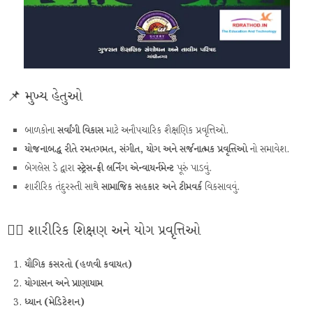
📌 મુખ્ય હેતુઓ
બાળકોના
સર્વાંગી વિકાસ
માટે અનૌપચારિક શૈક્ષણિક પ્રવૃત્તિઓ.
યોજનાબદ્ધ રીતે રમતગમત, સંગીત, યોગ અને સર્જનાત્મક પ્રવૃત્તિઓ
નો સમાવેશ.
બેગલેસ ડે દ્વારા
સ્ટ્રેસ-ફ્રી લર્નિંગ એન્વાયર્નમેન્ટ
પૂરું પાડવું.
શારીરિક તંદુરસ્તી સાથે
સામાજિક સહકાર અને ટીમવર્ક
વિકસાવવું.
🧘‍♂️ શારીરિક શિક્ષણ અને યોગ પ્રવૃત્તિઓ
યૌગિક કસરતો (હળવી કવાયત)
યોગાસન અને પ્રાણાયામ
ધ્યાન (મેડિટેશન)