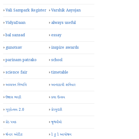
Vali Sampark Register
Varshik Aayojan
VidyaDaan
always useful
bal sansad
essay
gunotsav
inspire awards
parinam patrako
school
science fair
timetable
અધ્યયન નિષ્પત્તિ
આનંદદાયી શનિવાર
ઉજાસ ભણી
કલા ઉત્સવ
ગુણોત્સવ 2.0
ગ્રેચ્યુઇટી
ગ્રેડ પત્રક
જૂથવીમો
જેન્ડર ઓડિટ
ડે ટુ ડે આયોજન