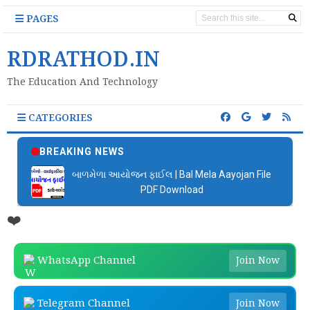
PAGES
RDRATHOD.IN
The Education And Technology
CATEGORIES
BREAKING NEWS
બાળમેળા આયોજન ફાઈલ | Bal Mela Aayojan File
PDF Download
❤️
WhatsApp Channel
Join Now
Telegram Channel
Join Now