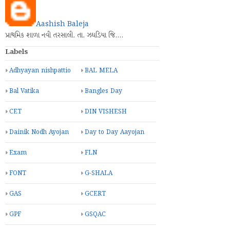
Aashish Baleja
પ્રાથમિક શાળા નવી તરસાલી. તા. ઝઘડિયા જિ.…
Labels
Adhyayan nishpattio
BAL MELA
Bal Vatika
Bangles Day
CET
DIN VISHESH
Dainik Nodh Ayojan
Day to Day Aayojan
Exam
FLN
FONT
G-SHALA
GAS
GCERT
GPF
GSQAC