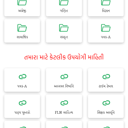
અંગ્રેજી
ગણિત
વિજ્ઞાન
સામાજિક
સંસ્કૃત
પત્રક-A
તમારા માટે કેટલીક ઉપયોગી માહિતી
પત્રક-A
અધ્યયન નિષ્પત્તિ
ટાઈમ ટેબલ
પાઠ્ય પુસ્તકો
FLN સાહિત્ય
શિક્ષક આવૃત્તિ