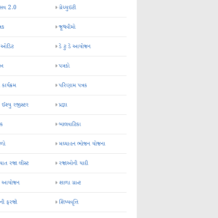
્સવ 2.0
ગ્રેચ્યુઇટી
્રક
જૂથવીમો
ર ઓડિટ
ડે ટુ ડે આયોજન
-અ
પત્રકો
 કાર્યક્રમ
પરિણામ પત્રક
 ઈશ્યુ રજીસ્ટર
પ્રજ્ઞા
ન્ક
બાલવાટિકા
ેળો
મઘ્યાહન ભોજન યોજના
ાત રજા લીસ્ટ
રજાઓની યાદી
િક આયોજન
શાળા ગ્રાન્ટ
કની ફરજો
શિષ્યવૃત્તિ