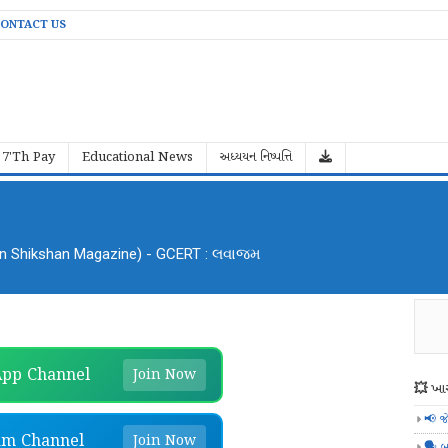
ONTACT US
7'Th Pay
Educational News
અધ્યયન નિષ્પત્તિ
an Shikshan Magazine) - GCERT : લવાજમ
pp Channel
Join Now
💥 ખાસ
📢 જ
am Channel
Join Now
🗣️ બ