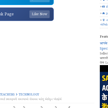
📸 ફ
🚘 ડ્
ok Page
Like Now
🧚 ત
એપ્લિક
Feat
आपके 
Speci
Seller
आसानी
जैसे L
TEACHERS
TECHNOLOGY
ક્લાસરૂમની સમસ્યાઓ નોંધાવવા માટેનું એકીકૃત પ્લેટફોર્મ