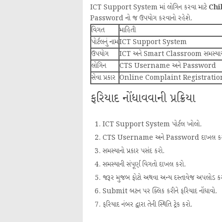
ICT Support System માં લોગિન કરવા માટે
Chi
Password નો જ ઉપયોગ કરવાનો રહેશે.
વિગત
માહિતી
પોર્ટલનું નામ
ICT Support System
ઉપયોગ
ICT અને Smart Classroom સમસ્યાઓ
લોગિન
CTS Username અને Password
સેવા પ્રકાર
Online Complaint Registratio
ફરિયાદ નોંધાવવાની પ્રક્રિયા
ICT Support System પોર્ટલ ખોલો.
CTS Username અને Password દાખલ કરી
સમસ્યાનો પ્રકાર પસંદ કરો.
સમસ્યાની સંપૂર્ણ વિગતો દાખલ કરો.
જરૂર મુજબ ફોટો અથવા અન્ય દસ્તાવેજ અપલોડ કર
Submit બટન પર ક્લિક કરીને ફરિયાદ નોંધાવો.
ફરિયાદ નંબર દ્વારા તેની સ્થિતિ ટ્રેક કરો.