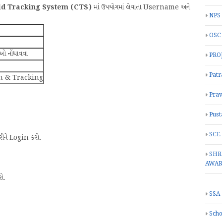
ld Tracking System (CTS)
માં ઉપયોગમાં લેવાતા Username અને
NPS
OSC
 નોંધાવવા
PRO
Patr
n & Tracking
Prav
Pust
SCE
ને Login કરો.
SHR
AWA
ો.
SSA
Scho