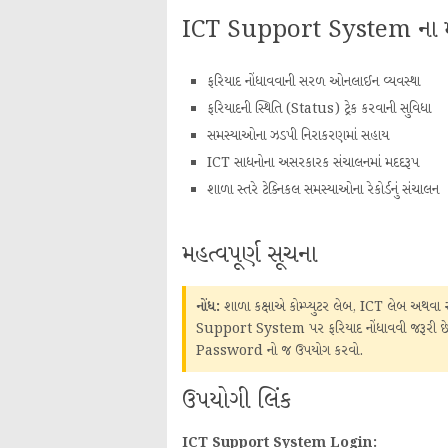
ICT Support System ના મુ
ફરિયાદ નોંધાવવાની સરળ ઓનલાઈન વ્યવસ્થા
ફરિયાદની સ્થિતિ (Status) ટ્રેક કરવાની સુવિધા
સમસ્યાઓના ઝડપી નિરાકરણમાં સહાય
ICT સાધનોના અસરકારક સંચાલનમાં મદદરૂપ
શાળા સ્તરે ટેક્નિકલ સમસ્યાઓના રેકોર્ડનું સંચાલન
મહત્વપૂર્ણ સૂચના
નોંધ:
શાળા કક્ષાએ કોમ્પ્યુટર લેબ, ICT લેબ અથવા સ્મ
Support System પર ફરિયાદ નોંધાવવી જરૂરી
Password નો જ ઉપયોગ કરવો.
ઉપયોગી લિંક
ICT Support System Login: