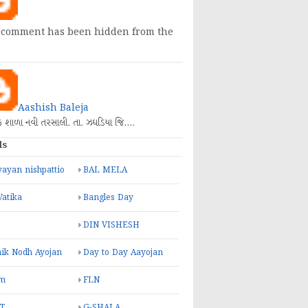
 comment has been hidden from the
Aashish Baleja
િક શાળા નવી તરસાલી. તા. ઝઘડિયા જિ.…
ls
ayan nishpattio
BAL MELA
Vatika
Bangles Day
DIN VISHESH
ik Nodh Ayojan
Day to Day Aayojan
m
FLN
T
G-SHALA