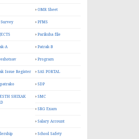
OMR Sheet
 Survey
PFMS
JECTS
Pariksha file
ak-A
Patrak-B
eshotsav
Program
ak Issue Register
SAS PORTAL
 patrako
SDP
ESTH SHIXAK
SMC
RD
SRG Exam
Salary Account
lership
School Safety