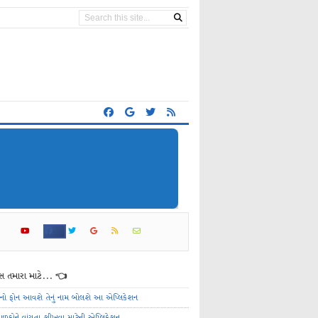
 તમારા માટે... 👈
ેનો ફોન આવશે તેનું નામ બોલશે આ એપ્લિકેશન
ાળકોને વાંચતા શીખવા માટેની એપ્લિકેશન