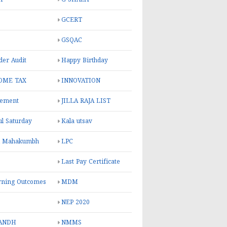
GCERT
GSQAC
er Audit
Happy Birthday
OME TAX
INNOVATION
rement
JILLA RAJA LIST
ul Saturday
Kala utsav
l Mahakumbh
LPC
Last Pay Certificate
rning Outcomes
MDM
NEP 2020
ANDH
NMMS