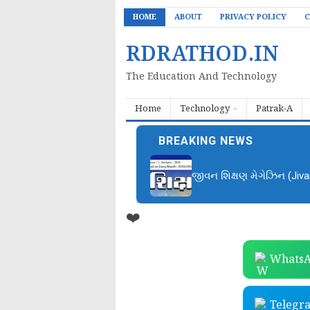
HOME
ABOUT
PRIVACY POLICY
C
RDRATHOD.IN
The Education And Technology
Home
Technology
Patrak-A
BREAKING NEWS
જીવન શિક્ષણ મેગેઝિન (Jiv
❤️
WhatsA
Telegr