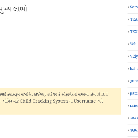
ખ્ય લાભો
Serv
TEA
TEX
Vali
Vid
bal 
gun
par
ાર્ટ ક્લાસરૂમ સંબંધિત કોઈપણ હાર્ડવેર કે સોફ્ટવેરની સમસ્યા હોય તો ICT
 છે. લોગિન માટે Child Tracking System ના Username અને
scie
અધ્યયન
ઉજાસ