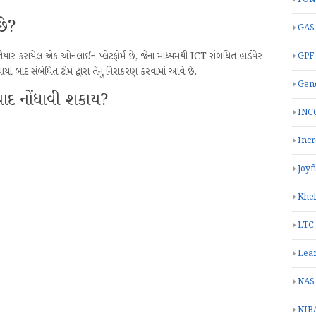
છે?
GAS
કરાયેલ એક ઓનલાઈન પ્લેટફોર્મ છે, જેના માધ્યમથી ICT સંબંધિત હાર્ડવેર
GPF
યા બાદ સંબંધિત ટીમ દ્વારા તેનું નિરાકરણ કરવામાં આવે છે.
Gend
યાદ નોંધાવી શકાય?
INC
Inc
Joyf
Khe
LTC
Lea
NAS
NIB