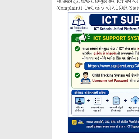
આ સિસ્ટમ દ્વારા શાળાઓ કોમ્પ્યુટર લેબ, ICT લેબ અન
(Complaint) નોંધાવી શકે છે અને તેની સ્થિતિ (Statu