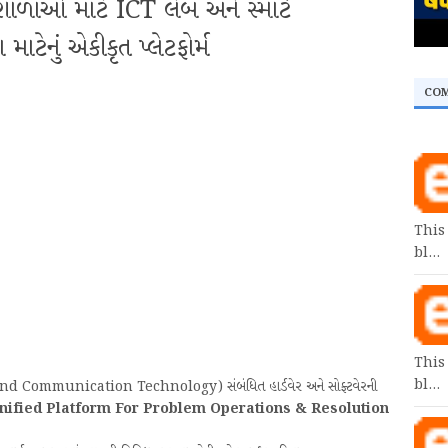
ાઓ માટે ICT લેબ અને સ્માર્ટ
ાટેનું એકીકૃત પ્લેટફોર્મ
CO
This
bl…
This
bl…
nd Communication Technology) સંબંધિત હાર્ડવેર અને સોફ્ટવેરની
nified Platform For Problem Operations & Resolution