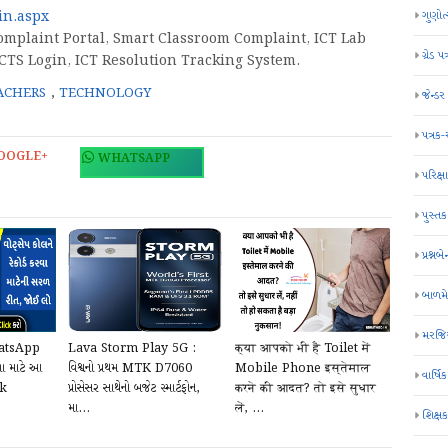
ગુણોત
in.aspx
omplaint Portal, Smart Classroom Complaint, ICT Lab
ગ્રેડ પત
CTS Login, ICT Resolution Tracking System.
ACHERS
,
TECHNOLOGY
જેન્ડ
પત્રક
OOGLE+
WHATSAPP
પરિક્ષા
પુસ્તક
પ્રશ્નબે
બાળમ
મરજિય
hatsApp
Lava Storm Play 5G :
क्या आपको भी है Toilet में
ા માટે આ
વિશ્વનો પ્રથમ MTK D7060
Mobile Phone इस्तेमाल
વાર્ષ
ck
પ્રોસેસર સાથેનો બજેટ સ્માર્ટફોન,
करने की आदत? तो इसे सुधार
મા...
लें, ...
શિક્ષ