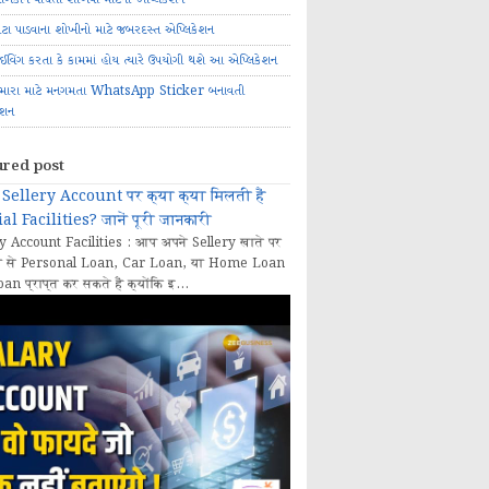
ોટા પાડવાના શોખીનો માટે જબરદસ્ત એપ્લિકેશન
રાઈવિંગ કરતા કે કામમાં હોય ત્યારે ઉપયોગી થશે આ એપ્લિકેશન
મારા માટે મનગમતા WhatsApp Sticker બનાવતી
ેશન
ured post
Sellery Account पर क्या क्या मिलती हैं
al Facilities? जानें पूरी जानकारी
y Account Facilities : आप अपने Sellery खाते पर
 से Personal Loan, Car Loan, या Home Loan
oan प्राप्त कर सकते हैं क्योंकि इ...