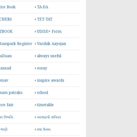
ice Book
TA-DA
CHERS
TET-TAT
TBOOK
UDISE+ Form
 Sampark Register
Varshik Aayojan
yaDaan
always useful
sansad
essay
otsav
inspire awards
inam patrako
school
nce fair
timetable
 નિષ્પત્તિ
આનંદદાયી શનિવાર
 ભણી
કલા ઉત્સવ