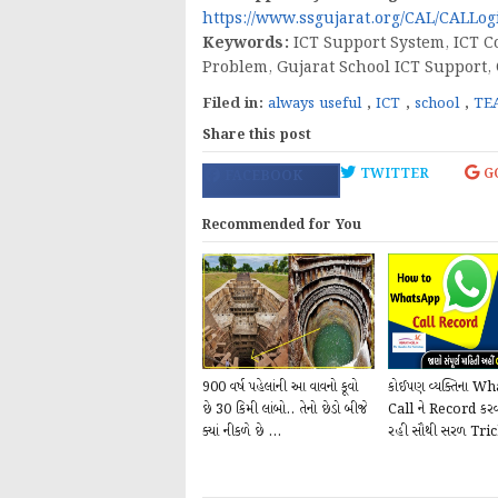
https://www.ssgujarat.org/CAL/CALLog
Keywords:
ICT Support System, ICT C
Problem, Gujarat School ICT Support, 
Filed in:
always useful
,
ICT
,
school
,
TE
Share this post
TWITTER
G
FACEBOOK
Recommended for You
900 વર્ષ પહેલાંની આ વાવનો કૂવો
કોઈપણ વ્યક્તિના W
છે 30 કિમી લાંબો.. તેનો છેડો બીજે
Call ને Record કરવ
ક્યાં નીકળે છે ...
રહી સૌથી સરળ Tri