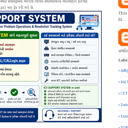
ે સ્માર્ટ ક્લાસરૂમમાં આવતી વિવિધ સમસ્યાઓની ઓનલાઈન ફરિયાદ
s) પણ ટ્રેક કરી શકે છે.
This
bl…
પ્રાથમ
Labe
Adhy
Bal 
CET
Dain
Exa
FON