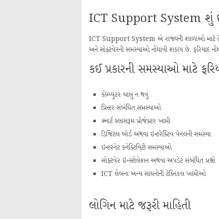
ICT Support System શું 
ICT Support System એ રાજ્યની શાળાઓ માટે તૈયાર 
અને સોફ્ટવેરની સમસ્યાઓ નોંધાવી શકાય છે. ફરિયાદ નોંધા
કઈ પ્રકારની સમસ્યાઓ માટે ફરિ
કોમ્પ્યુટર ચાલુ ન થવું
પ્રિન્ટર સંબંધિત સમસ્યાઓ
સ્માર્ટ ક્લાસરૂમ પ્રોજેક્ટર ખામી
ડિજિટલ બોર્ડ અથવા ઇન્ટરેક્ટિવ પેનલની સમસ્યા
ઇન્ટરનેટ કનેક્ટિવિટી સમસ્યાઓ
સોફ્ટવેર ઇન્સ્ટોલેશન અથવા અપડેટ સંબંધિત પ્રશ્નો
ICT લેબના અન્ય સાધનોની ટેક્નિકલ ખામીઓ
લોગિન માટે જરૂરી માહિતી