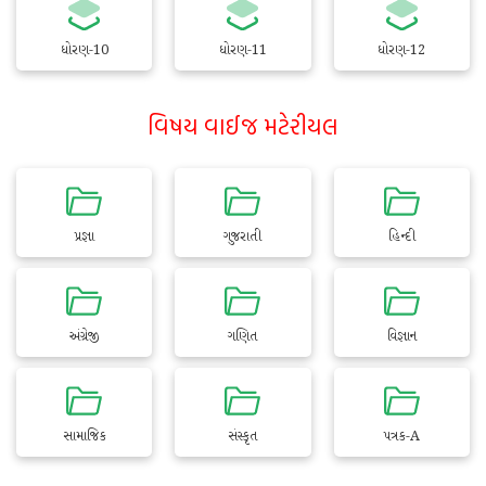
ધોરણ-10
ધોરણ-11
ધોરણ-12
વિષય વાઈજ મટેરીયલ
પ્રજ્ઞા
ગુજરાતી
હિન્દી
અંગ્રેજી
ગણિત
વિજ્ઞાન
સામાજિક
સંસ્કૃત
પત્રક-A