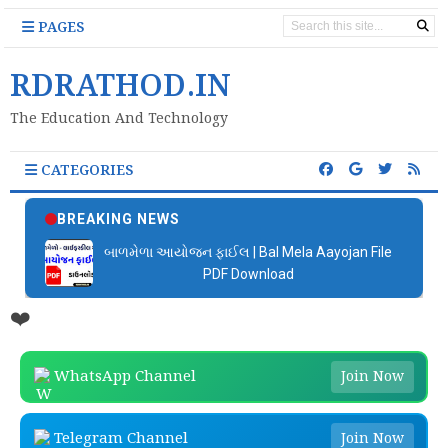
PAGES
RDRATHOD.IN
The Education And Technology
CATEGORIES
BREAKING NEWS
બાળમેળા આયોજન ફાઈલ | Bal Mela Aayojan File
PDF Download
❤️
WhatsApp Channel
Join Now
Telegram Channel
Join Now