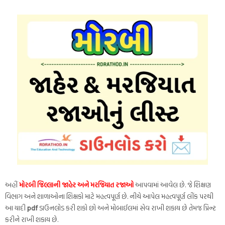
અહીં
મોરબી જિલ્લાની જાહેર અને મરજિયાત રજાઓ
આપવામાં આવેલ છે. જે શિક્ષણ
વિભાગ અને શાળાઓના શિક્ષકો માટે મહત્વપૂર્ણ છે. નીચે આપેલ મહત્વપૂર્ણ લીંક પરથી
આ યાદી
pdf
ડાઉનલોડ કરી શકો છો અને મોબાઈલમાં સેવ રાખી શકાય છે તેમજ પ્રિન્ટ
કરીને રાખી શકાય છે.