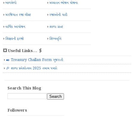
બાળમેળો
મઘ્યાહન ભોજન યોજના
મરજિયાત રજા લીસ્ટ
રજાઓની યાદી
વાર્ષિક આયોજન
શાળા ગ્રાન્ટ
શિક્ષકની ફરજો
શિષ્યવૃત્તિ
💥 Useful Links... 🖇️
✒️ Treasury Challan Form ગુજરાતી
🎉 શાળા પ્રવેશોત્સવ 2025 તમામ પત્રકો
Search This Blog
Followers