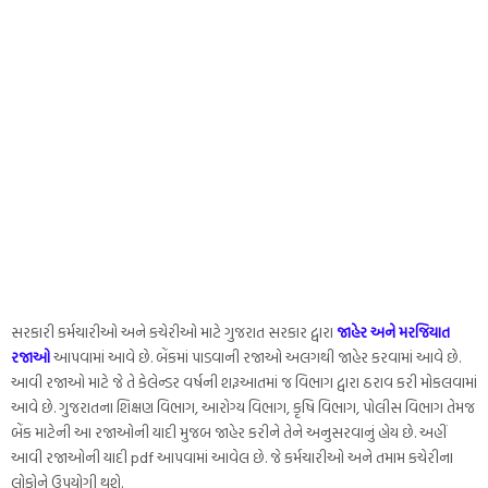
સરકારી કર્મચારીઓ અને કચેરીઓ માટે ગુજરાત સરકાર દ્વારા
જાહેર અને મરજિયાત
રજાઓ
આપવામાં આવે છે. બેંકમાં પાડવાની રજાઓ અલગથી જાહેર કરવામાં આવે છે.
આવી રજાઓ માટે જે તે કેલેન્ડર વર્ષની શરૂઆતમાં જ વિભાગ દ્વારા ઠરાવ કરી મોકલવામાં
આવે છે. ગુજરાતના શિક્ષણ વિભાગ, આરોગ્ય વિભાગ, કૃષિ વિભાગ, પોલીસ વિભાગ તેમજ
બેંક માટેની આ રજાઓની યાદી મુજબ જાહેર કરીને તેને અનુસરવાનું હોય છે. અહીં
આવી રજાઓની યાદી pdf આપવામાં આવેલ છે. જે કર્મચારીઓ અને તમામ કચેરીના
લોકોને ઉપયોગી થશે.