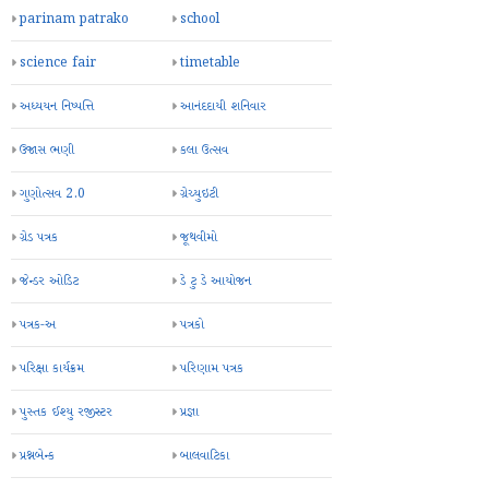
parinam patrako
school
science fair
timetable
અધ્યયન નિષ્પત્તિ
આનંદદાયી શનિવાર
ઉજાસ ભણી
કલા ઉત્સવ
ગુણોત્સવ 2.0
ગ્રેચ્યુઇટી
ગ્રેડ પત્રક
જૂથવીમો
જેન્ડર ઓડિટ
ડે ટુ ડે આયોજન
પત્રક-અ
પત્રકો
પરિક્ષા કાર્યક્રમ
પરિણામ પત્રક
પુસ્તક ઈશ્યુ રજીસ્ટર
પ્રજ્ઞા
પ્રશ્નબેન્ક
બાલવાટિકા