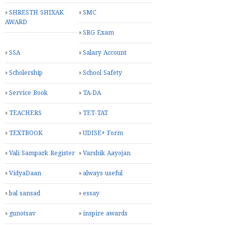
SHRESTH SHIXAK
SMC
AWARD
SRG Exam
SSA
Salary Account
Scholership
School Safety
Service Book
TA-DA
TEACHERS
TET-TAT
TEXTBOOK
UDISE+ Form
Vali Sampark Register
Varshik Aayojan
VidyaDaan
always useful
bal sansad
essay
gunotsav
inspire awards