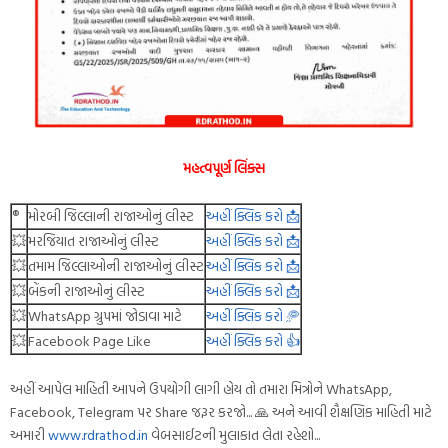
મહત્વપૂર્ણ લિંક્સ
®️
મોરબી જિલ્લાની રાજાઓનું લીસ્ટ
અહીં ક્લિક કરો 📩
💥
મરજિયાત રાજાઓનું લીસ્ટ
અહીં ક્લિક કરો 📩
💥
તમામ જિલ્લાઓની રાજાઓનું લીસ્ટ
અહીં ક્લિક કરો 📩
💥
બેંકની રાજાઓનું લીસ્ટ
અહીં ક્લિક કરો 📩
💥
WhatsApp ગ્રુપમાં જોડાવા માટે
અહીં ક્લિક કરો 🥏
💥
Facebook Page Like
અહીં ક્લિક કરો 👍
અહીં આપેલ માહિતી આપને ઉપયોગી લાગી હોય તો તમારા મિત્રોને WhatsApp,
Facebook, Telegram પર Share જરૂર કરજો... 🙏 અને આવી શૈક્ષણિક માહિતી માટે
અમારી
www.rdrathod.in
વેબસાઈટની મુલાકાત લેતા રહેશો...