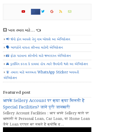
💥 ખાસ તમારા માટે... 👈
📢 જેનો ફોન આવશે તેનું નામ બોલશે આ એપ્લિકેશન
🗣️ બાળકોને વાંચતા શીખવા માટેની એપ્લિકેશન
📸 ફોટા પાડવાના શોખીનો માટે જબરદસ્ત એપ્લિકેશન
🚘 ડ્રાઈવિંગ કરતા કે કામમાં હોય ત્યારે ઉપયોગી થશે આ એપ્લિકેશન
🧚 તમારા માટે મનગમતા WhatsApp Sticker બનાવતી
એપ્લિકેશન
Featured post
आपके Sellery Account पर क्या क्या मिलती हैं
Special Facilities? जानें पूरी जानकारी
Sellery Account Facilities : आप अपने Sellery खाते पर
आसानी से Personal Loan, Car Loan, या Home Loan
जैसे Loan प्राप्त कर सकते हैं क्योंकि इ...