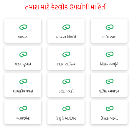
તમારા માટે કેટલીક ઉપયોગી માહિતી
પત્રક-A
અધ્યયન નિષ્પત્તિ
ટાઈમ ટેબલ
પાઠ્ય પુસ્તકો
FLN સાહિત્ય
શિક્ષક આવૃત્તિ
શાળાકીય પત્રકો
SCE પત્રકો
વાર્ષિક આયોજન
અસાઇમેન્ટ
ડે ટુ ડે આયોજન
શિક્ષક બદલી