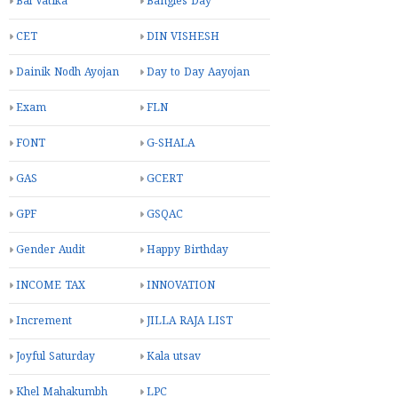
Bal Vatika
Bangles Day
CET
DIN VISHESH
Dainik Nodh Ayojan
Day to Day Aayojan
Exam
FLN
FONT
G-SHALA
GAS
GCERT
GPF
GSQAC
Gender Audit
Happy Birthday
INCOME TAX
INNOVATION
Increment
JILLA RAJA LIST
Joyful Saturday
Kala utsav
Khel Mahakumbh
LPC