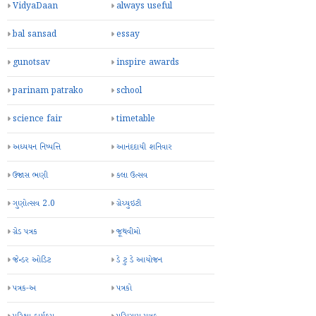
VidyaDaan
always useful
bal sansad
essay
gunotsav
inspire awards
parinam patrako
school
science fair
timetable
અધ્યયન નિષ્પત્તિ
આનંદદાયી શનિવાર
ઉજાસ ભણી
કલા ઉત્સવ
ગુણોત્સવ 2.0
ગ્રેચ્યુઇટી
ગ્રેડ પત્રક
જૂથવીમો
જેન્ડર ઓડિટ
ડે ટુ ડે આયોજન
પત્રક-અ
પત્રકો