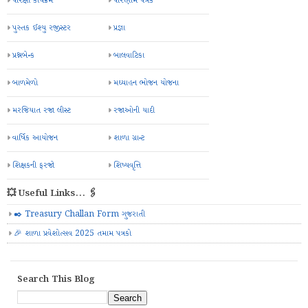
પરિક્ષા કાર્યક્રમ
પરિણામ પત્રક
પુસ્તક ઈશ્યુ રજીસ્ટર
પ્રજ્ઞા
પ્રશ્નબેન્ક
બાલવાટિકા
બાળમેળો
મઘ્યાહન ભોજન યોજના
મરજિયાત રજા લીસ્ટ
રજાઓની યાદી
વાર્ષિક આયોજન
શાળા ગ્રાન્ટ
શિક્ષકની ફરજો
શિષ્યવૃત્તિ
💥 Useful Links... 🖇️
✒️ Treasury Challan Form ગુજરાતી
🎉 શાળા પ્રવેશોત્સવ 2025 તમામ પત્રકો
Search This Blog