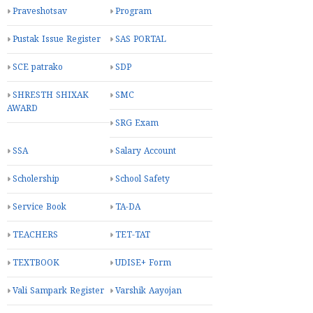
Praveshotsav
Program
Pustak Issue Register
SAS PORTAL
SCE patrako
SDP
SHRESTH SHIXAK
SMC
AWARD
SRG Exam
SSA
Salary Account
Scholership
School Safety
Service Book
TA-DA
TEACHERS
TET-TAT
TEXTBOOK
UDISE+ Form
Vali Sampark Register
Varshik Aayojan