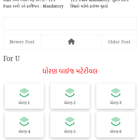
શિક્ષક મિત્રો તૈયારી શરૂ કરી દો - TET
TET Pass Mandatory: સુપ્રીમ કોર્ટનો
Pass કરવી હવે ફરજિયાત : Mandatory
શિક્ષકો માટેનો ફાઈનલ ચુકાદો
TET Pass...
Newer Post
Older Post
For U
ધોરણ વાઈજ મટેરીયલ
ધોરણ-1
ધોરણ-2
ધોરણ-3
ધોરણ-4
ધોરણ-5
ધોરણ-6