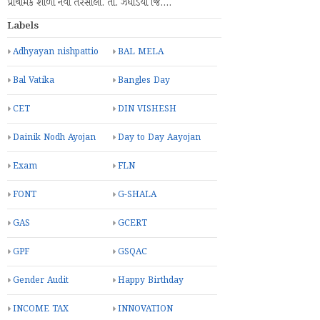
પ્રાથમિક શાળા નવી તરસાલી. તા. ઝઘડિયા જિ.…
Labels
Adhyayan nishpattio
BAL MELA
Bal Vatika
Bangles Day
CET
DIN VISHESH
Dainik Nodh Ayojan
Day to Day Aayojan
Exam
FLN
FONT
G-SHALA
GAS
GCERT
GPF
GSQAC
Gender Audit
Happy Birthday
INCOME TAX
INNOVATION