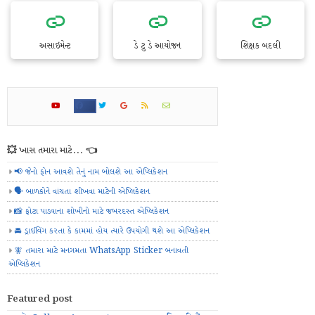
અસાઇમેન્ટ
ડે ટુ ડે આયોજન
શિક્ષક બદલી
💥 ખાસ તમારા માટે... 👈
📢 જેનો ફોન આવશે તેનું નામ બોલશે આ એપ્લિકેશન
🗣️ બાળકોને વાંચતા શીખવા માટેની એપ્લિકેશન
📸 ફોટા પાડવાના શોખીનો માટે જબરદસ્ત એપ્લિકેશન
🚘 ડ્રાઈવિંગ કરતા કે કામમાં હોય ત્યારે ઉપયોગી થશે આ એપ્લિકેશન
🧚 તમારા માટે મનગમતા WhatsApp Sticker બનાવતી
એપ્લિકેશન
Featured post