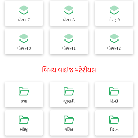
ધોરણ-7
ધોરણ-8
ધોરણ-9
ધોરણ-10
ધોરણ-11
ધોરણ-12
વિષય વાઈજ મટેરીયલ
પ્રજ્ઞા
ગુજરાતી
હિન્દી
અંગ્રેજી
ગણિત
વિજ્ઞાન