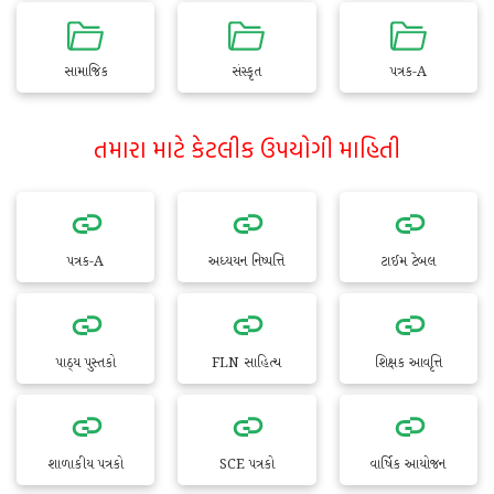
સામાજિક
સંસ્કૃત
પત્રક-A
તમારા માટે કેટલીક ઉપયોગી માહિતી
પત્રક-A
અધ્યયન નિષ્પત્તિ
ટાઈમ ટેબલ
પાઠ્ય પુસ્તકો
FLN સાહિત્ય
શિક્ષક આવૃત્તિ
શાળાકીય પત્રકો
SCE પત્રકો
વાર્ષિક આયોજન