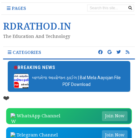
PAGES
RDRATHOD.IN
The Education And Technology
CATEGORIES
BREAKING NEWS
બાળમેળા આયોજન ફાઈલ | Bal Mela Aayojan File
PDF Download
❤️
WhatsApp Channel
Join Now
Telegram Channel
Join Now