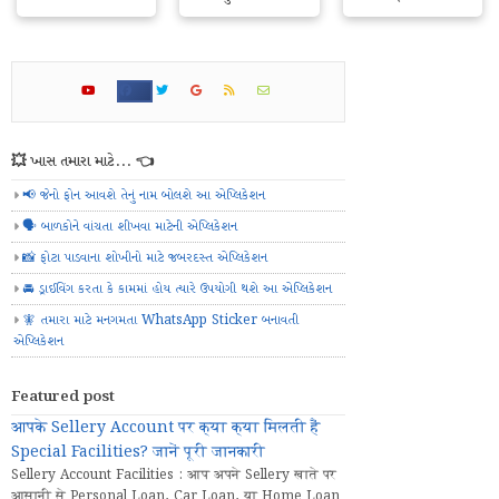
💥 ખાસ તમારા માટે... 👈
📢 જેનો ફોન આવશે તેનું નામ બોલશે આ એપ્લિકેશન
🗣️ બાળકોને વાંચતા શીખવા માટેની એપ્લિકેશન
📸 ફોટા પાડવાના શોખીનો માટે જબરદસ્ત એપ્લિકેશન
🚘 ડ્રાઈવિંગ કરતા કે કામમાં હોય ત્યારે ઉપયોગી થશે આ એપ્લિકેશન
🧚 તમારા માટે મનગમતા WhatsApp Sticker બનાવતી
એપ્લિકેશન
Featured post
आपके Sellery Account पर क्या क्या मिलती हैं
Special Facilities? जानें पूरी जानकारी
Sellery Account Facilities : आप अपने Sellery खाते पर
आसानी से Personal Loan, Car Loan, या Home Loan