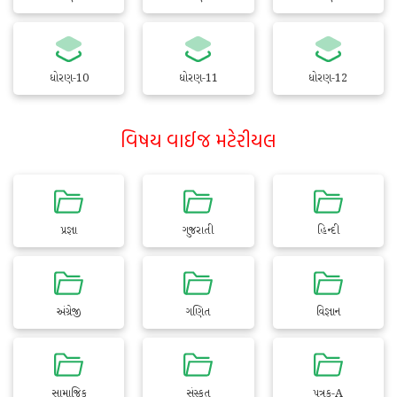
ધોરણ-10
ધોરણ-11
ધોરણ-12
વિષય વાઈજ મટેરીયલ
પ્રજ્ઞા
ગુજરાતી
હિન્દી
અંગ્રેજી
ગણિત
વિજ્ઞાન
સામાજિક
સંસ્કૃત
પત્રક-A