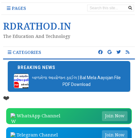
PAGES
RDRATHOD.IN
The Education And Technology
CATEGORIES
BREAKING NEWS
બાળમેળા આયોજન ફાઈલ | Bal Mela Aayojan File
PDF Download
❤️
WhatsApp Channel
Join Now
Telegram Channel
Join Now