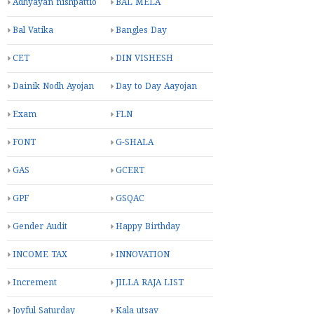
Adhyayan nishpattio
BAL MELA
Bal Vatika
Bangles Day
CET
DIN VISHESH
Dainik Nodh Ayojan
Day to Day Aayojan
Exam
FLN
FONT
G-SHALA
GAS
GCERT
GPF
GSQAC
Gender Audit
Happy Birthday
INCOME TAX
INNOVATION
Increment
JILLA RAJA LIST
Joyful Saturday
Kala utsav