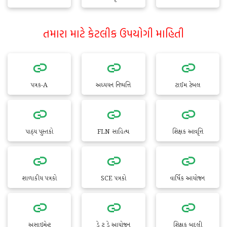
તમારા માટે કેટલીક ઉપયોગી માહિતી
પત્રક-A
અધ્યયન નિષ્પત્તિ
ટાઈમ ટેબલ
પાઠ્ય પુસ્તકો
FLN સાહિત્ય
શિક્ષક આવૃત્તિ
શાળાકીય પત્રકો
SCE પત્રકો
વાર્ષિક આયોજન
અસાઇમેન્ટ
ડે ટુ ડે આયોજન
શિક્ષક બદલી