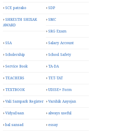
SCE patrako
SDP
SHRESTH SHIXAK
SMC
AWARD
SRG Exam
SSA
Salary Account
Scholership
School Safety
Service Book
TA-DA
TEACHERS
TET-TAT
TEXTBOOK
UDISE+ Form
Vali Sampark Register
Varshik Aayojan
VidyaDaan
always useful
bal sansad
essay