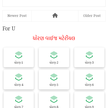
Newer Post
Older Post
For U
ધોરણ વાઈજ મટેરીયલ
ધોરણ-1
ધોરણ-2
ધોરણ-3
ધોરણ-4
ધોરણ-5
ધોરણ-6
ધોરણ-7
ધોરણ-8
ધોરણ-9