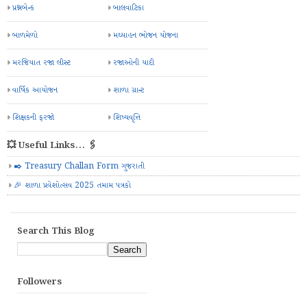
પ્રશ્નબેન્ક
બાલવાટિકા
બાળમેળો
મઘ્યાહન ભોજન યોજના
મરજિયાત રજા લીસ્ટ
રજાઓની યાદી
વાર્ષિક આયોજન
શાળા ગ્રાન્ટ
શિક્ષકની ફરજો
શિષ્યવૃત્તિ
💥 Useful Links... 🖇️
✒️ Treasury Challan Form ગુજરાતી
🎉 શાળા પ્રવેશોત્સવ 2025 તમામ પત્રકો
Search This Blog
Followers