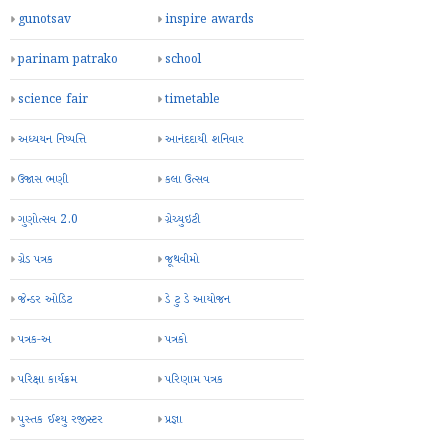
gunotsav
inspire awards
parinam patrako
school
science fair
timetable
અધ્યયન નિષ્પત્તિ
આનંદદાયી શનિવાર
ઉજાસ ભણી
કલા ઉત્સવ
ગુણોત્સવ 2.0
ગ્રેચ્યુઇટી
ગ્રેડ પત્રક
જૂથવીમો
જેન્ડર ઓડિટ
ડે ટુ ડે આયોજન
પત્રક-અ
પત્રકો
પરિક્ષા કાર્યક્રમ
પરિણામ પત્રક
પુસ્તક ઈશ્યુ રજીસ્ટર
પ્રજ્ઞા