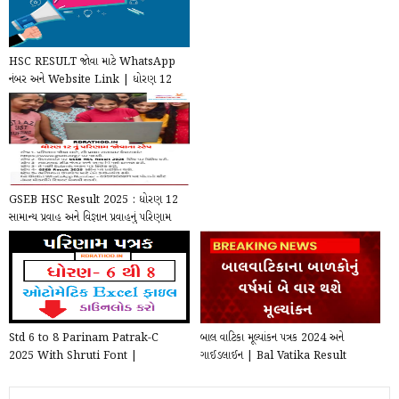
HSC RESULT જોવા માટે WhatsApp
નંબર અને Website Link | ધોરણ 12
રીજલ્ટ જુઓ Live
GSEB HSC Result 2025 : ધોરણ 12
સામાન્ય પ્રવાહ અને વિજ્ઞાન પ્રવાહનું પરિણામ
જાહેર...
Std 6 to 8 Parinam Patrak-C
બાલ વાટિકા મૂલ્યાંકન પત્રક 2024 અને
2025 With Shruti Font |
ગાઈડલાઈન | Bal Vatika Result
Download Std 6 to 8 Parinam ...
Sheet pdf or Ex...