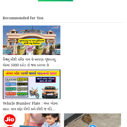
Recommended for You
વિશ્વનું સૌથી ધનિક ગામ છે આપણા ગુજરાતનું,
બેંકમાં 5000 કરોડ તો જમા કરાવ્યા છે
Vehicle Number Plate : નંબર પ્લેટના
પ્રકાર: માત્ર સફેદ પીળી અને લીલી જ નહિ ,
સાત...