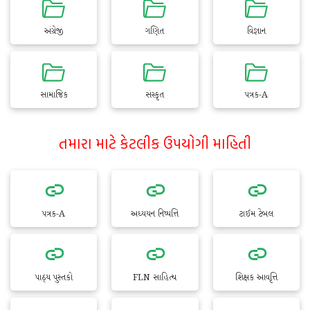
અંગ્રેજી
ગણિત
વિજ્ઞાન
સામાજિક
સંસ્કૃત
પત્રક-A
તમારા માટે કેટલીક ઉપયોગી માહિતી
પત્રક-A
અધ્યયન નિષ્પત્તિ
ટાઈમ ટેબલ
પાઠ્ય પુસ્તકો
FLN સાહિત્ય
શિક્ષક આવૃત્તિ