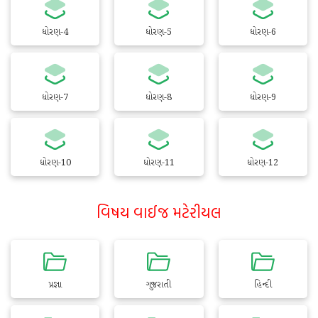
ધોરણ-4
ધોરણ-5
ધોરણ-6
ધોરણ-7
ધોરણ-8
ધોરણ-9
ધોરણ-10
ધોરણ-11
ધોરણ-12
વિષય વાઈજ મટેરીયલ
પ્રજ્ઞા
ગુજરાતી
હિન્દી