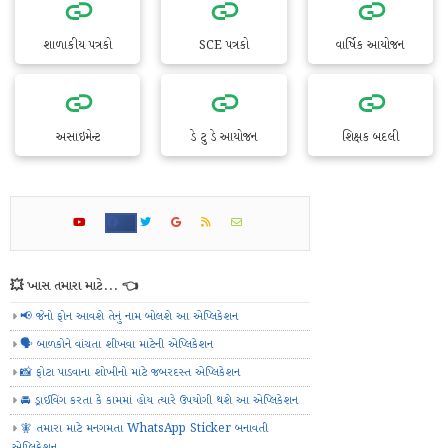
શાળાકીય પત્રકો
SCE પત્રકો
વાર્ષિક આયોજન
અસાઇમેન્ટ
ડે ટુ ડે આયોજન
શિક્ષક બદલી
💥 ખાસ તમારા માટે... 👈
📢 જેનો ફોન આવશે તેનું નામ બોલશે આ એપ્લિકેશન
🗣️ બાળકોને વાંચતા શીખવા માટેની એપ્લિકેશન
📸 ફોટા પાડવાના શોખીનો માટે જબરદસ્ત એપ્લિકેશન
🚘 ડ્રાઈવિંગ કરતા કે કામમાં હોય ત્યારે ઉપયોગી થશે આ એપ્લિકેશન
🧚 તમારા માટે મનગમતા WhatsApp Sticker બનાવતી
એપ્લિકેશન