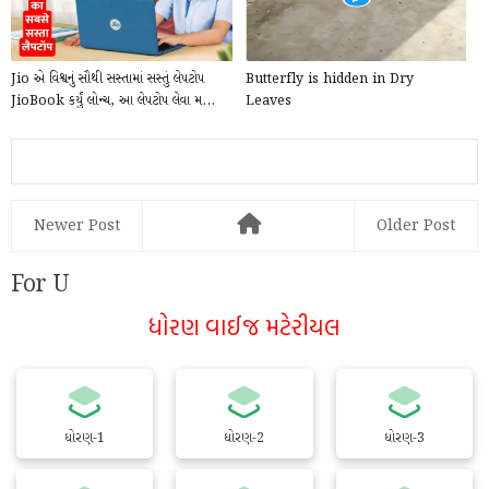
Jio એ વિશ્વનું સૌથી સસ્તામાં સસ્તું લેપટોપ
Butterfly is hidden in Dry
JioBook કર્યું લોન્ચ, આ લેપટોપ લેવા મ...
Leaves
Newer Post
Older Post
For U
ધોરણ વાઈજ મટેરીયલ
ધોરણ-1
ધોરણ-2
ધોરણ-3