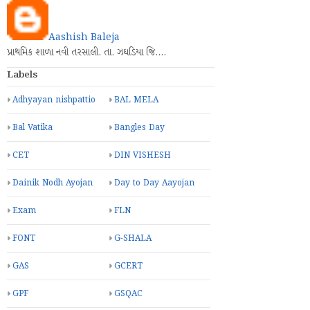
Aashish Baleja
પ્રાથમિક શાળા નવી તરસાલી. તા. ઝઘડિયા જિ.…
Labels
Adhyayan nishpattio
BAL MELA
Bal Vatika
Bangles Day
CET
DIN VISHESH
Dainik Nodh Ayojan
Day to Day Aayojan
Exam
FLN
FONT
G-SHALA
GAS
GCERT
GPF
GSQAC