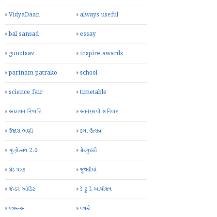
VidyaDaan
always useful
bal sansad
essay
gunotsav
inspire awards
parinam patrako
school
science fair
timetable
અધ્યયન નિષ્પત્તિ
આનંદદાયી શનિવાર
ઉજાસ ભણી
કલા ઉત્સવ
ગુણોત્સવ 2.0
ગ્રેચ્યુઇટી
ગ્રેડ પત્રક
જૂથવીમો
જેન્ડર ઓડિટ
ડે ટુ ડે આયોજન
પત્રક-અ
પત્રકો