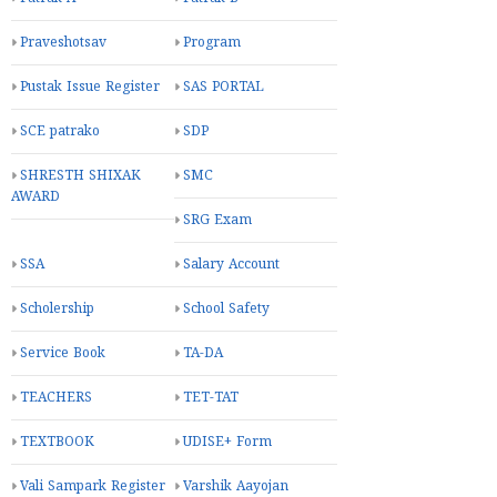
Praveshotsav
Program
Pustak Issue Register
SAS PORTAL
SCE patrako
SDP
SHRESTH SHIXAK
SMC
AWARD
SRG Exam
SSA
Salary Account
Scholership
School Safety
Service Book
TA-DA
TEACHERS
TET-TAT
TEXTBOOK
UDISE+ Form
Vali Sampark Register
Varshik Aayojan