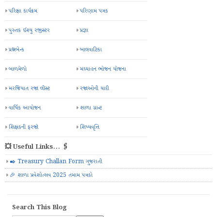
પરિક્ષા કાર્યક્રમ
પરિણામ પત્રક
પુસ્તક ઈશ્યુ રજીસ્ટર
પ્રજ્ઞા
પ્રશ્નબેન્ક
બાલવાટિકા
બાળમેળો
મઘ્યાહન ભોજન યોજના
મરજિયાત રજા લીસ્ટ
રજાઓની યાદી
વાર્ષિક આયોજન
શાળા ગ્રાન્ટ
શિક્ષકની ફરજો
શિષ્યવૃત્તિ
💥 Useful Links... 🖇️
✒️ Treasury Challan Form ગુજરાતી
🎉 શાળા પ્રવેશોત્સવ 2025 તમામ પત્રકો
Search This Blog