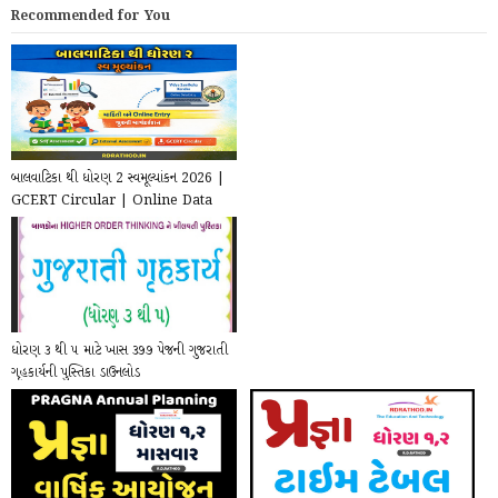
Recommended for You
બાલવાટિકા થી ધોરણ 2 સ્વમૂલ્યાંકન 2026 |
GCERT Circular | Online Data
Entry
ધોરણ ૩ થી ૫ માટે ખાસ ૩૭૭ પેજની ગુજરાતી
ગૃહકાર્યની પુસ્તિકા ડાઉનલોડ