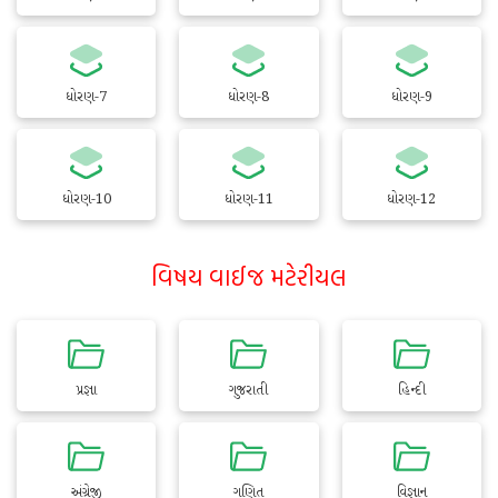
ધોરણ-7
ધોરણ-8
ધોરણ-9
ધોરણ-10
ધોરણ-11
ધોરણ-12
વિષય વાઈજ મટેરીયલ
પ્રજ્ઞા
ગુજરાતી
હિન્દી
અંગ્રેજી
ગણિત
વિજ્ઞાન