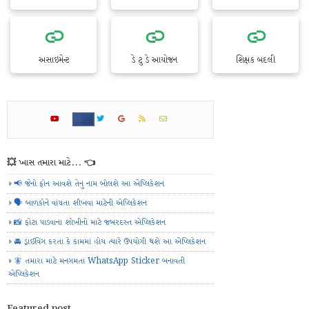
અસાઇમેન્ટ
ડે ટુ ડે આયોજન
શિક્ષક બદલી
💥 ખાસ તમારા માટે... 👈
📢 જેનો ફોન આવશે તેનું નામ બોલશે આ એપ્લિકેશન
🗣️ બાળકોને વાંચતા શીખવા માટેની એપ્લિકેશન
📸 ફોટા પાડવાના શોખીનો માટે જબરદસ્ત એપ્લિકેશન
🚘 ડ્રાઈવિંગ કરતા કે કામમાં હોય ત્યારે ઉપયોગી થશે આ એપ્લિકેશન
🧚 તમારા માટે મનગમતા WhatsApp Sticker બનાવતી
એપ્લિકેશન
Featured post