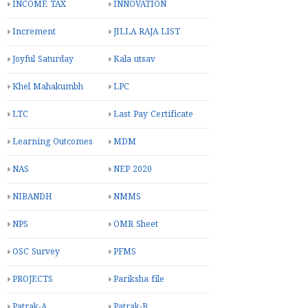
INCOME TAX
INNOVATION
Increment
JILLA RAJA LIST
Joyful Saturday
Kala utsav
Khel Mahakumbh
LPC
LTC
Last Pay Certificate
Learning Outcomes
MDM
NAS
NEP 2020
NIBANDH
NMMS
NPS
OMR Sheet
OSC Survey
PFMS
PROJECTS
Pariksha file
Patrak-A
Patrak-B