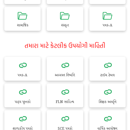
સામાજિક
સંસ્કૃત
પત્રક-A
તમારા માટે કેટલીક ઉપયોગી માહિતી
પત્રક-A
અધ્યયન નિષ્પત્તિ
ટાઈમ ટેબલ
પાઠ્ય પુસ્તકો
FLN સાહિત્ય
શિક્ષક આવૃત્તિ
શાળાકીય પત્રકો
SCE પત્રકો
વાર્ષિક આયોજન