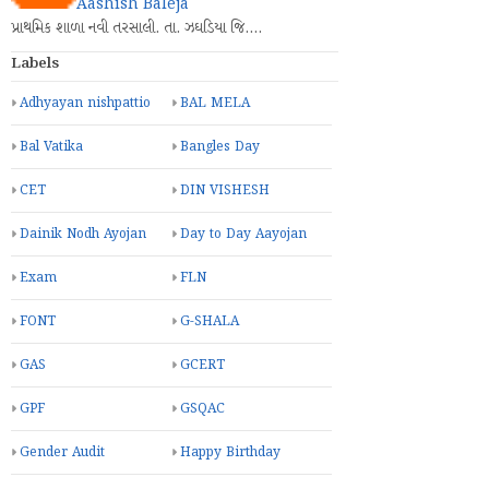
Aashish Baleja
પ્રાથમિક શાળા નવી તરસાલી. તા. ઝઘડિયા જિ.…
Labels
Adhyayan nishpattio
BAL MELA
Bal Vatika
Bangles Day
CET
DIN VISHESH
Dainik Nodh Ayojan
Day to Day Aayojan
Exam
FLN
FONT
G-SHALA
GAS
GCERT
GPF
GSQAC
Gender Audit
Happy Birthday