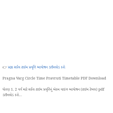
👉
પ્રજ્ઞા સર્કલ ટાઈમ પ્રવૃત્તિ આયોજન ડાઉનલોડ કરો
Pragna Varg Circle Time Pravruti Timetable PDF Download
ધોરણ 1, 2 વર્ગ માટે સર્કલ ટાઈમ પ્રવૃત્તિનું એકમ વાઇઝ આયોજન (ટાઈમ ટેબલ) pdf
ડાઉનલોડ કરો...