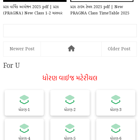
પ્રજ્ઞા વાર્ષિક આયોજન 2025 pdf | પ્રજ્ઞા
પ્રજ્ઞા ટાઇમ ટેબલ 2025 pdf | New
(PRAGNA) New Class 1-2 માસવાર
PRAGNA Class TimeTable 2025
Annual Pl...
PDF Download
Newer Post
Older Post
For U
ધોરણ વાઈજ મટેરીયલ
ધોરણ-1
ધોરણ-2
ધોરણ-3
ધોરણ-4
ધોરણ-5
ધોરણ-6