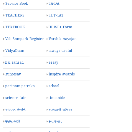
Service Book
TA-DA
TEACHERS
TET-TAT
TEXTBOOK
UDISE+ Form
Vali Sampark Register
Varshik Aayojan
VidyaDaan
always useful
bal sansad
essay
gunotsav
inspire awards
parinam patrako
school
science fair
timetable
અધ્યયન નિષ્પત્તિ
આનંદદાયી શનિવાર
ઉજાસ ભણી
કલા ઉત્સવ