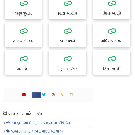
પાઠ્ય પુસ્તકો
FLN સાહિત્ય
શિક્ષક આવૃત્તિ
શાળાકીય પત્રકો
SCE પત્રકો
વાર્ષિક આયોજન
અસાઇમેન્ટ
ડે ટુ ડે આયોજન
શિક્ષક બદલી
💥 ખાસ તમારા માટે... 👈
📢 જેનો ફોન આવશે તેનું નામ બોલશે આ એપ્લિકેશન
🗣️ બાળકોને વાંચતા શીખવા માટેની એપ્લિકેશન