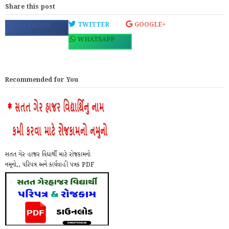
Share this post
TWITTER
GOOGLE+
FACEBOOK
WHATSAPP
Recommended for You
સતત ગેર હાજર વિદ્યાર્થી માટે રોજકામનો
નમૂનો,, પરિપત્ર અને કાર્યવાહી પત્રક PDF
Do...