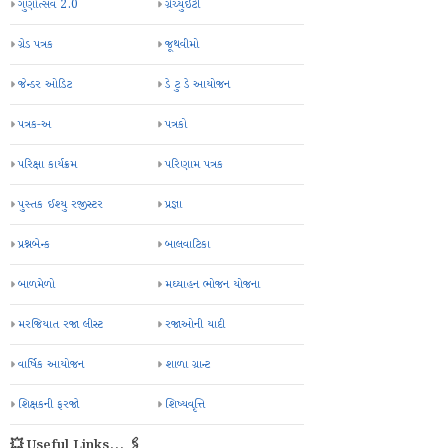
ગુણોત્સવ 2.0
ગ્રેચ્યુઇટી
ગ્રેડ પત્રક
જૂથવીમો
જેન્ડર ઓડિટ
ડે ટુ ડે આયોજન
પત્રક-અ
પત્રકો
પરિક્ષા કાર્યક્રમ
પરિણામ પત્રક
પુસ્તક ઈશ્યુ રજીસ્ટર
પ્રજ્ઞા
પ્રશ્નબેન્ક
બાલવાટિકા
બાળમેળો
મઘ્યાહન ભોજન યોજના
મરજિયાત રજા લીસ્ટ
રજાઓની યાદી
વાર્ષિક આયોજન
શાળા ગ્રાન્ટ
શિક્ષકની ફરજો
શિષ્યવૃત્તિ
💥 Useful Links... 🖇️