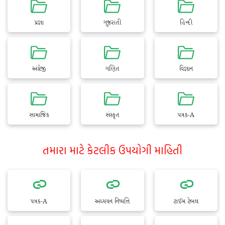
પ્રજ્ઞા
ગુજરાતી
હિન્દી
અંગ્રેજી
ગણિત
વિજ્ઞાન
સામાજિક
સંસ્કૃત
પત્રક-A
તમારા માટે કેટલીક ઉપયોગી માહિતી
પત્રક-A
અધ્યયન નિષ્પત્તિ
ટાઈમ ટેબલ