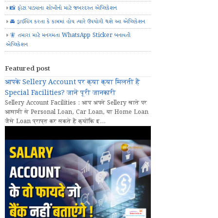
📸 ફોટા પાડવાના શોખીનો માટે જબરદસ્ત એપ્લિકેશન
🚘 ડ્રાઈવિંગ કરતા કે કામમાં હોય ત્યારે ઉપયોગી થશે આ એપ્લિકેશન
🧚 તમારા માટે મનગમતા WhatsApp Sticker બનાવતી
એપ્લિકેશન
Featured post
आपके Sellery Account पर क्या क्या मिलती हैं
Special Facilities? जानें पूरी जानकारी
Sellery Account Facilities : आप अपने Sellery खाते पर
आसानी से Personal Loan, Car Loan, या Home Loan
जैसे Loan प्राप्त कर सकते हैं क्योंकि इ...