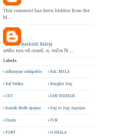
This comment has been hidden from the
bl…
Aashish Baleja
પ્રાથમિક શાળા નવી તરસાલી. તા. ઝઘડિયા જિ.…
Labels
Adhyayan nishpattio
BAL MELA
Bal Vatika
Bangles Day
CET
DIN VISHESH
Dainik Nodh Ayojan
Day to Day Aayojan
Exam
FLN
FONT
G-SHALA