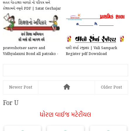
સતત ગેરહાજર બાળકો નો પરિપત્ર અને
રોજકામનો નમૂનો PDF | Satat Gerhajar
Paripatra a...
praveshotsav sarve and
વાલી સંપર્ક રજીસ્ટર | Vali Sampark
Vidhyalaxmi Bond all patrako -
Register pdf Download
xlsx file 2025
Newer Post
Older Post
For U
ધોરણ વાઈજ મટેરીયલ