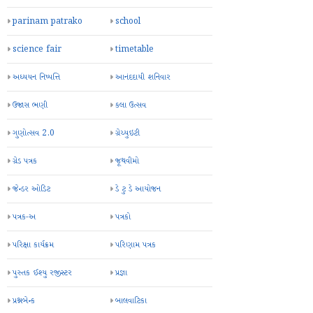
parinam patrako
school
science fair
timetable
અધ્યયન નિષ્પત્તિ
આનંદદાયી શનિવાર
ઉજાસ ભણી
કલા ઉત્સવ
ગુણોત્સવ 2.0
ગ્રેચ્યુઇટી
ગ્રેડ પત્રક
જૂથવીમો
જેન્ડર ઓડિટ
ડે ટુ ડે આયોજન
પત્રક-અ
પત્રકો
પરિક્ષા કાર્યક્રમ
પરિણામ પત્રક
પુસ્તક ઈશ્યુ રજીસ્ટર
પ્રજ્ઞા
પ્રશ્નબેન્ક
બાલવાટિકા