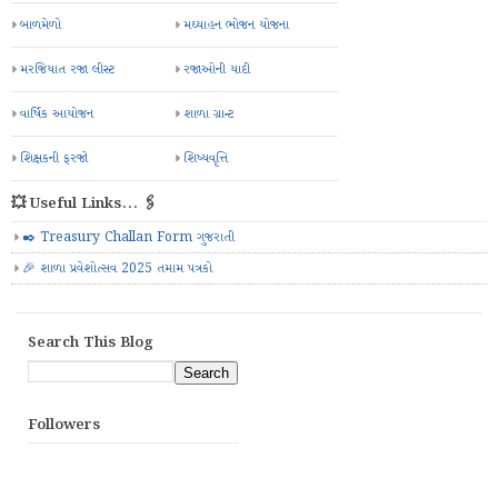
બાળમેળો
મઘ્યાહન ભોજન યોજના
મરજિયાત રજા લીસ્ટ
રજાઓની યાદી
વાર્ષિક આયોજન
શાળા ગ્રાન્ટ
શિક્ષકની ફરજો
શિષ્યવૃત્તિ
💥 Useful Links... 🖇️
✒️ Treasury Challan Form ગુજરાતી
🎉 શાળા પ્રવેશોત્સવ 2025 તમામ પત્રકો
Search This Blog
Followers