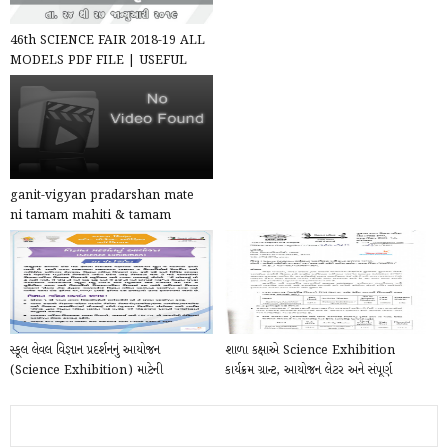
46th SCIENCE FAIR 2018-19 ALL
MODELS PDF FILE | USEFUL
FOR BEST PRACTICES
ganit-vigyan pradarshan mate
ni tamam mahiti & tamam
patrako (school-crc-brc mat...
સ્કૂલ લેવલ વિજ્ઞાન પ્રદર્શનનું આયોજન
શાળા કક્ષાએ Science Exhibition
(Science Exhibition) માટેની
કાર્યક્રમ ગ્રાન્ટ, આયોજન લેટર અને સંપૂર્ણ
માર્ગદર્શિકા /G...
માર્ગદર...