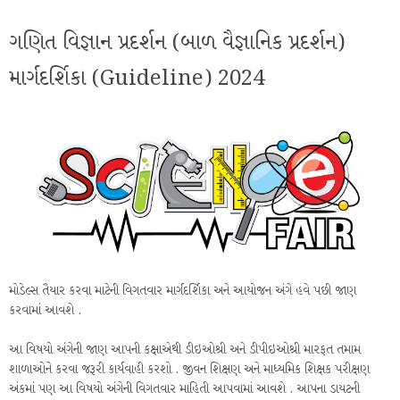
ગણિત વિજ્ઞાન પ્રદર્શન (બાળ વૈજ્ઞાનિક પ્રદર્શન)
માર્ગદર્શિકા (Guideline) 2024
મોડેલ્સ તૈયાર કરવા માટેની વિગતવાર માર્ગદર્શિકા અને આયોજન અંગે હવે પછી જાણ
કરવામાં આવશે .
આ વિષયો અંગેની જાણ આપની કક્ષાએથી ડીઇઓશ્રી અને ડીપીઇઓશ્રી મારફત તમામ
શાળાઓને કરવા જરૂરી કાર્યવાહી કરશો . જીવન શિક્ષણ અને માધ્યમિક શિક્ષક પરીક્ષણ
અંકમાં પણ આ વિષયો અંગેની વિગતવાર માહિતી આપવામાં આવશે . આપના ડાયટની