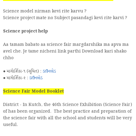
Science model nirman kevi rite karvu ?
Science project mate no Subject pasandagi kevi rite karvi ?
Science project help
Aa tamam babato aa science fair margdarshika ma apva ma
avel che. Je tame nicheni link parthi Download kari shako
chho
● માર્ગદર્શિકા-૧ (સૂચિત) :
ડાઉનલોડ
● માર્ગદર્શિકા-૨ :
ડાઉનલોડ
Science Fair Model Booklet
District - In Kutch, the 46th Science Exhibition (Science Fair)
of has been organized. The best practice and preparation of
the science fair with all the school and students will be very
useful.