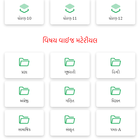
ધોરણ-10
ધોરણ-11
ધોરણ-12
વિષય વાઈજ મટેરીયલ
પ્રજ્ઞા
ગુજરાતી
હિન્દી
અંગ્રેજી
ગણિત
વિજ્ઞાન
સામાજિક
સંસ્કૃત
પત્રક-A