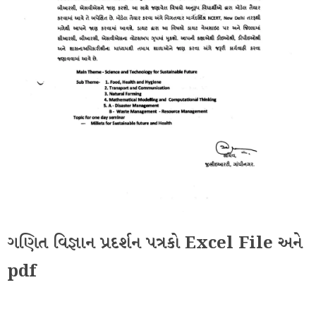
ગણિત વિજ્ઞાન પ્રદર્શન પત્રકો Excel File અને
pdf