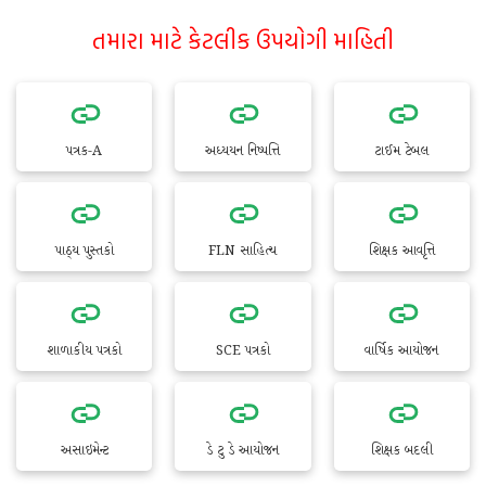
તમારા માટે કેટલીક ઉપયોગી માહિતી
પત્રક-A
અધ્યયન નિષ્પત્તિ
ટાઈમ ટેબલ
પાઠ્ય પુસ્તકો
FLN સાહિત્ય
શિક્ષક આવૃત્તિ
શાળાકીય પત્રકો
SCE પત્રકો
વાર્ષિક આયોજન
અસાઇમેન્ટ
ડે ટુ ડે આયોજન
શિક્ષક બદલી