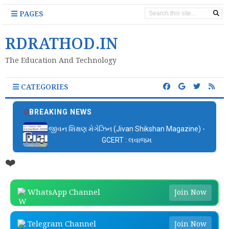
PAGES
RDRATHOD.IN
The Education And Technology
CATEGORIES
BREAKING NEWS
જીવન શિક્ષણ મેગેઝિન (Jivan Shikshan Magazine) -
GCERT : લવાજમ
❤️
WhatsApp Channel
Join Now
Telegram Channel
Join Now