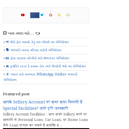
💥 ખાસ તમારા માટે... 👈
📢 જેનો ફોન આવશે તેનું નામ બોલશે આ એપ્લિકેશન
🗣️ બાળકોને વાંચતા શીખવા માટેની એપ્લિકેશન
📸 ફોટા પાડવાના શોખીનો માટે જબરદસ્ત એપ્લિકેશન
🚘 ડ્રાઈવિંગ કરતા કે કામમાં હોય ત્યારે ઉપયોગી થશે આ એપ્લિકેશન
🧚 તમારા માટે મનગમતા WhatsApp Sticker બનાવતી
એપ્લિકેશન
Featured post
आपके Sellery Account पर क्या क्या मिलती हैं
Special Facilities? जानें पूरी जानकारी
Sellery Account Facilities : आप अपने Sellery खाते पर
आसानी से Personal Loan, Car Loan, या Home Loan
जैसे Loan प्राप्त कर सकते हैं क्योंकि इ...