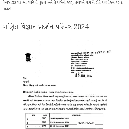
વેબસાઇટ પર આ માહિતી મુકવા અને તે અંગેની જાણ તમામને થાય તે રીતે આયોજન કરવા
વિનંતી .
ગણિત વિજ્ઞાન પ્રદર્શન પરિપત્ર 2024