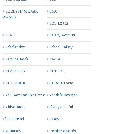
SHRESTH SHIXAK
SMC
AWARD
SRG Exam
SSA
Salary Account
Scholership
School Safety
Service Book
TA-DA
TEACHERS
TET-TAT
TEXTBOOK
UDISE+ Form
Vali Sampark Register
Varshik Aayojan
VidyaDaan
always useful
bal sansad
essay
gunotsav
inspire awards