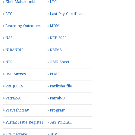
Khel Mahakumbh
LPC
LTC
Last Pay Certificate
Learning Outcomes
MDM
NAS
NEP 2020
NIBANDH
NMMS
NPS
OMR Sheet
OSC Survey
PFMS
PROJECTS
Pariksha file
Patrak-A
Patrak-B
Praveshotsav
Program
Pustak Issue Register
SAS PORTAL
SCE patrako
SDP