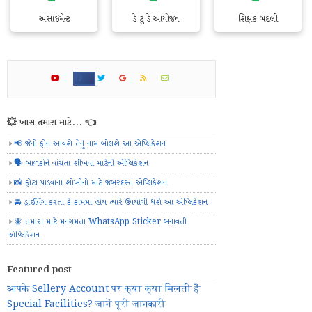
અસાઇમેન્ટ
ડે ટુ ડે આયોજન
શિક્ષક બદલી
💥 ખાસ તમારા માટે... 👈
📢 જેનો ફોન આવશે તેનું નામ બોલશે આ એપ્લિકેશન
🗣️ બાળકોને વાંચતા શીખવા માટેની એપ્લિકેશન
📸 ફોટા પાડવાના શોખીનો માટે જબરદસ્ત એપ્લિકેશન
🚘 ડ્રાઈવિંગ કરતા કે કામમાં હોય ત્યારે ઉપયોગી થશે આ એપ્લિકેશન
🧚 તમારા માટે મનગમતા WhatsApp Sticker બનાવતી
એપ્લિકેશન
Featured post
आपके Sellery Account पर क्या क्या मिलती हैं
Special Facilities? जानें पूरी जानकारी