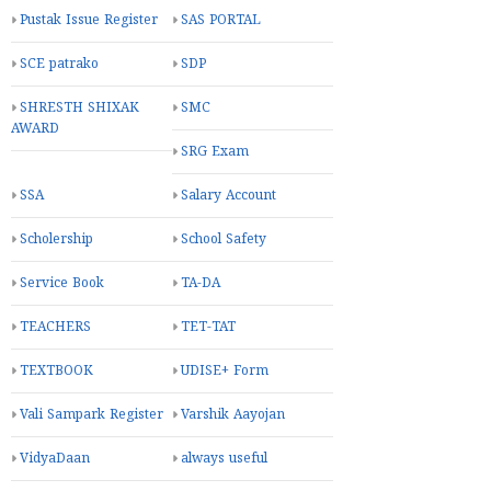
Pustak Issue Register
SAS PORTAL
SCE patrako
SDP
SHRESTH SHIXAK
SMC
AWARD
SRG Exam
SSA
Salary Account
Scholership
School Safety
Service Book
TA-DA
TEACHERS
TET-TAT
TEXTBOOK
UDISE+ Form
Vali Sampark Register
Varshik Aayojan
VidyaDaan
always useful