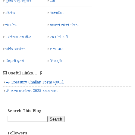
પુસ્તક ઈશ્યુ રજીસ્ટર
પ્રજ્ઞા
પ્રશ્નબેન્ક
બાલવાટિકા
બાળમેળો
મઘ્યાહન ભોજન યોજના
મરજિયાત રજા લીસ્ટ
રજાઓની યાદી
વાર્ષિક આયોજન
શાળા ગ્રાન્ટ
શિક્ષકની ફરજો
શિષ્યવૃત્તિ
💥 Useful Links... 🖇️
✒️ Treasury Challan Form ગુજરાતી
🎉 શાળા પ્રવેશોત્સવ 2025 તમામ પત્રકો
Search This Blog
Followers