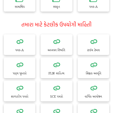
સામાજિક
સંસ્કૃત
પત્રક-A
તમારા માટે કેટલીક ઉપયોગી માહિતી
પત્રક-A
અધ્યયન નિષ્પત્તિ
ટાઈમ ટેબલ
પાઠ્ય પુસ્તકો
FLN સાહિત્ય
શિક્ષક આવૃત્તિ
શાળાકીય પત્રકો
SCE પત્રકો
વાર્ષિક આયોજન