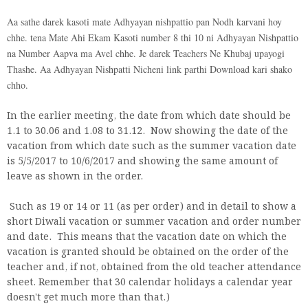
Aa sathe darek kasoti mate Adhyayan nishpattio pan Nodh karvani hoy
chhe. tena Mate Ahi Ekam Kasoti number 8 thi 10 ni Adhyayan Nishpattio
na Number Aapva ma Avel chhe. Je darek Teachers Ne Khubaj upayogi
Thashe. Aa Adhyayan Nishpatti Nicheni link parthi Download kari shako
chho.
In the earlier meeting, the date from which date should be
1.1 to 30.06 and 1.08 to 31.12. Now showing the date of the
vacation from which date such as the summer vacation date
is 5/5/2017 to 10/6/2017 and showing the same amount of
leave as shown in the order.
Such as 19 or 14 or 11 (as per order) and in detail to show a
short Diwali vacation or summer vacation and order number
and date. This means that the vacation date on which the
vacation is granted should be obtained on the order of the
teacher and, if not, obtained from the old teacher attendance
sheet. Remember that 30 calendar holidays a calendar year
doesn't get much more than that.)