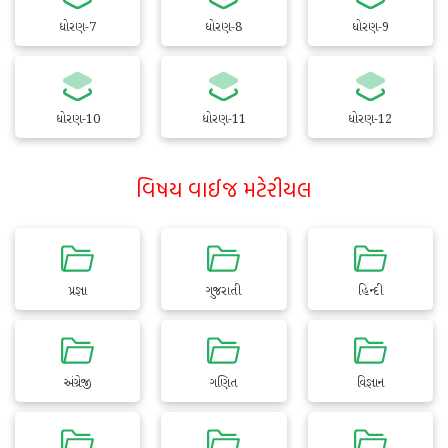
ધોરણ-7
ધોરણ-8
ધોરણ-9
ધોરણ-10
ધોરણ-11
ધોરણ-12
વિષય વાઈજ મટેરીયલ
પ્રજ્ઞા
ગુજરાતી
હિન્દી
અંગ્રેજી
ગણિત
વિજ્ઞાન