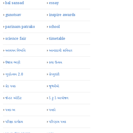
bal sansad
essay
gunotsav
inspire awards
parinam patrako
school
science fair
timetable
અધ્યયન નિષ્પત્તિ
આનંદદાયી શનિવાર
ઉજાસ ભણી
કલા ઉત્સવ
ગુણોત્સવ 2.0
ગ્રેચ્યુઇટી
ગ્રેડ પત્રક
જૂથવીમો
જેન્ડર ઓડિટ
ડે ટુ ડે આયોજન
પત્રક-અ
પત્રકો
પરિક્ષા કાર્યક્રમ
પરિણામ પત્રક