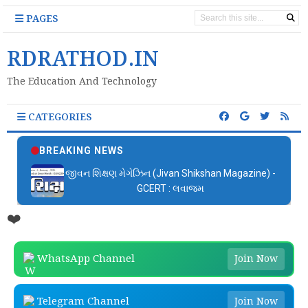
PAGES
RDRATHOD.IN
The Education And Technology
CATEGORIES
BREAKING NEWS
જીવન શિક્ષણ મેગેઝિન (Jivan Shikshan Magazine) -
GCERT : લવાજમ
❤️
WhatsApp Channel
Join Now
Telegram Channel
Join Now