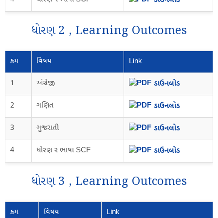
ડાઉનલોડ
ધોરણ 2 , Learning Outcomes
ક્રમ
વિષય
Link
1
અંગ્રેજી
ડાઉનલોડ
2
ગણિત
ડાઉનલોડ
3
ગુજરાતી
ડાઉનલોડ
4
ધોરણ ૨ ભાષા SCF
ડાઉનલોડ
ધોરણ 3 , Learning Outcomes
ક્રમ
વિષય
Link