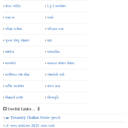
જેન્ડર ઓડિટ
ડે ટુ ડે આયોજન
પત્રક-અ
પત્રકો
પરિક્ષા કાર્યક્રમ
પરિણામ પત્રક
પુસ્તક ઈશ્યુ રજીસ્ટર
પ્રજ્ઞા
પ્રશ્નબેન્ક
બાલવાટિકા
બાળમેળો
મઘ્યાહન ભોજન યોજના
મરજિયાત રજા લીસ્ટ
રજાઓની યાદી
વાર્ષિક આયોજન
શાળા ગ્રાન્ટ
શિક્ષકની ફરજો
શિષ્યવૃત્તિ
💥 Useful Links... 🖇️
✒️ Treasury Challan Form ગુજરાતી
🎉 શાળા પ્રવેશોત્સવ 2025 તમામ પત્રકો