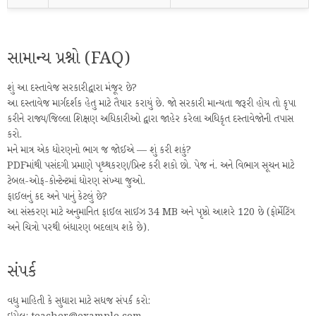
સામાન્ય પ્રશ્નો (FAQ)
શું આ દસ્તાવેજ સરકારીદ્વારા મંજૂર છે?
આ દસ્તાવેજ માર્ગદર્શક હેતુ માટે તૈયાર કરાયું છે. જો સરકારી માન્યતા જરૂરી હોય તો કૃપા
કરીને રાજ્ય/જિલ્લા શિક્ષણ અધિકારીઓ દ્વારા જાહેર કરેલા અધિકૃત દસ્તાવેજોની તપાસ
કરો.
મને માત્ર એક ધોરણનો ભાગ જ જોઈએ — શું કરી શકું?
PDFમાંથી પસંદગી પ્રમાણે પૃથ્થકરણ/પ્રિન્ટ કરી શકો છો. પેજ નં. અને વિભાગ સૂચન માટે
ટેબલ-ઓફ-કોન્ટેન્ટમાં ધોરણ સંખ્યા જુઓ.
ફાઈલનું કદ અને પાનું કેટલું છે?
આ સંસ્કરણ માટે અનુમાનિત ફાઈલ સાઈઝ 34 MB અને પૃષ્ઠો આશરે 120 છે (ફોર્મેટિંગ
અને ચિત્રો પરથી બંધારણ બદલાય શકે છે).
સંપર્ક
વધુ માહિતી કે સુધારા માટે સધજ સંપર્ક કરો: