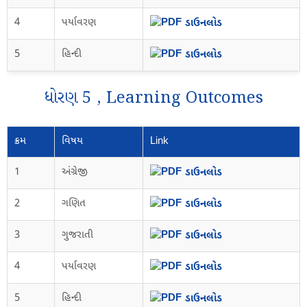
4
પર્યાવરણ
ડાઉનલોડ
5
હિન્દી
ડાઉનલોડ
ધોરણ 5 , Learning Outcomes
ક્રમ
વિષય
Link
1
અંગ્રેજી
ડાઉનલોડ
2
ગણિત
ડાઉનલોડ
3
ગુજરાતી
ડાઉનલોડ
4
પર્યાવરણ
ડાઉનલોડ
5
હિન્દી
ડાઉનલોડ