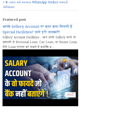
🧚 તમારા માટે મનગમતા WhatsApp Sticker બનાવતી
એપ્લિકેશન
Featured post
आपके Sellery Account पर क्या क्या मिलती हैं
Special Facilities? जानें पूरी जानकारी
Sellery Account Facilities : आप अपने Sellery खाते पर
आसानी से Personal Loan, Car Loan, या Home Loan
जैसे Loan प्राप्त कर सकते हैं क्योंकि इ...