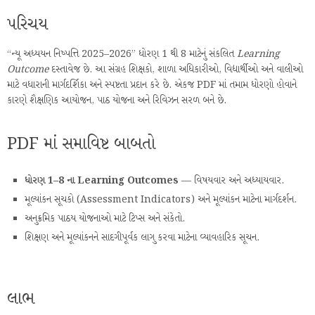
પરિચય
“ન્યૂ અધ્યયન નિષ્પત્તિ 2025–2026” ધોરણ 1 થી 8 માટેનું સંકલિત
Learning
Outcome
દસ્તાવેજ છે. આ સંગ્રહ શિક્ષકો, શાળા અધિકારીઓ, વિદ્યાર્થીઓ અને વાલીઓ
માટે વધારાની માર્ગદર્શિકા અને સ્પષ્ટતા પ્રદાન કરે છે. એકજ PDF માં તમામ ધોરણો હોવાને
કારણે શૈક્ષણિક આયોજન, પાઠ યોજના અને રિવિઝન સરળ બને છે.
PDF માં સમાવિષ્ટ બાબતો
ધોરણ 1–8 ના Learning Outcomes
— વિષયવાર અને અધ્યાયવાર.
મૂલ્યાંકન સૂચકો (Assessment Indicators) અને મૂલ્યાંકન માટેના માર્ગદર્શન.
અનુક્રમિક પાઠય યોજનાઓ માટે ટિપ્સ અને સંકેતો.
શિક્ષણ અને મૂલ્યાંકનને સાદગીપૂર્વક લાગુ કરવા માટેના વ્યાવહારિક સૂચન.
લાભ