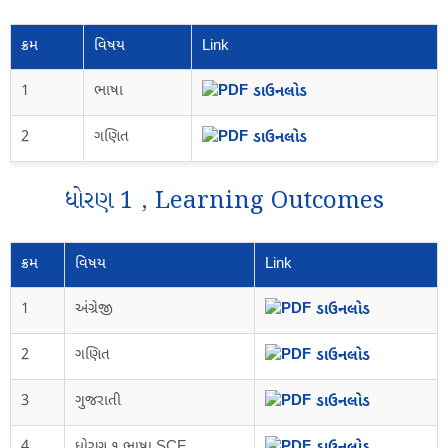
ક્રમ
વિષય
Link
1
ભાષા
ડાઉનલોડ
2
ગણિત
ડાઉનલોડ
ધોરણ 1 , Learning Outcomes
ક્રમ
વિષય
Link
1
અંગ્રેજી
ડાઉનલોડ
2
ગણિત
ડાઉનલોડ
3
ગુજરાતી
ડાઉનલોડ
4
ધોરણ ૧ ભાષા SCF