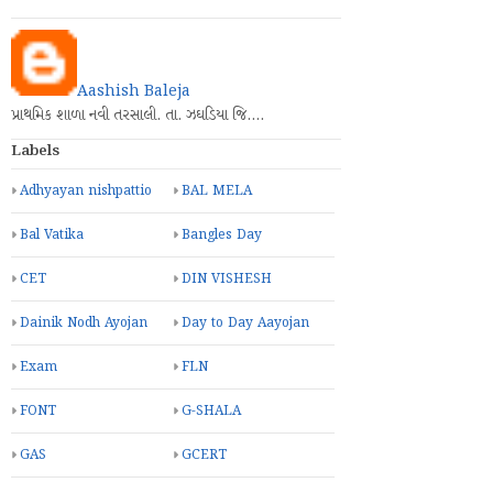
Aashish Baleja
પ્રાથમિક શાળા નવી તરસાલી. તા. ઝઘડિયા જિ.…
Labels
Adhyayan nishpattio
BAL MELA
Bal Vatika
Bangles Day
CET
DIN VISHESH
Dainik Nodh Ayojan
Day to Day Aayojan
Exam
FLN
FONT
G-SHALA
GAS
GCERT