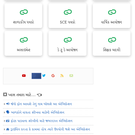
શાળાકીય પત્રકો
SCE પત્રકો
વાર્ષિક આયોજન
અસાઇમેન્ટ
ડે ટુ ડે આયોજન
શિક્ષક બદલી
💥 ખાસ તમારા માટે... 👈
📢 જેનો ફોન આવશે તેનું નામ બોલશે આ એપ્લિકેશન
🗣️ બાળકોને વાંચતા શીખવા માટેની એપ્લિકેશન
📸 ફોટા પાડવાના શોખીનો માટે જબરદસ્ત એપ્લિકેશન
🚘 ડ્રાઈવિંગ કરતા કે કામમાં હોય ત્યારે ઉપયોગી થશે આ એપ્લિકેશન