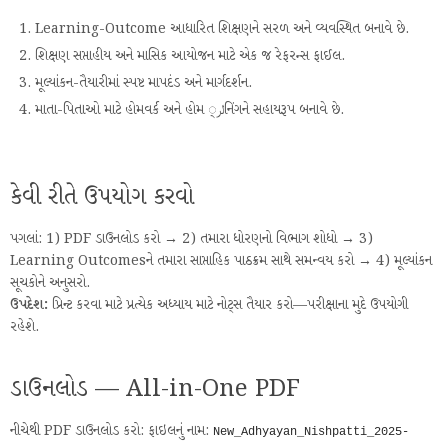
Learning-Outcome આધારિત શિક્ષણને સરળ અને વ્યવસ્થિત બનાવે છે.
શિક્ષણ સપ્તાહીય અને માસિક આયોજન માટે એક જ રેફરન્સ ફાઈલ.
મૂલ્યાંકન-તૈયારીમાં સ્પષ્ટ માપદંડ અને માર્ગદર્શન.
માતા-પિતાઓ માટે હોમવર્ક અને હોમ لر્નિંગને સહાયરૂપ બનાવે છે.
કેવી રીતે ઉપયોગ કરવો
પગલાં: 1) PDF ડાઉનલોડ કરો → 2) તમારા ધોરણનો વિભાગ શોધો → 3)
Learning Outcomesને તમારા સાપ્તાહિક પાઠક્રમ સાથે સમન્વય કરો → 4) મૂલ્યાંકન
સૂચકોને અનુસરો.
ઉપદેશ:
પ્રિન્ટ કરવા માટે પ્રત્યેક અધ્યાય માટે નોટ્સ તૈયાર કરો—પરીક્ષાના મુદે ઉપયોગી
રહેશે.
ડાઉનલોડ — All-in-One PDF
નીચેથી PDF ડાઉનલોડ કરો: ફાઇલનું નામ:
New_Adhyayan_Nishpatti_2025-