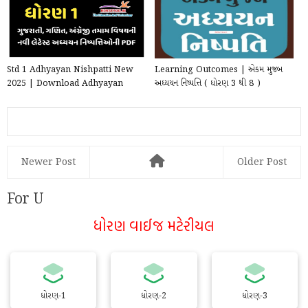
Std 1 Adhyayan Nishpatti New
Learning Outcomes | એકમ મુજબ
2025 | Download Adhyayan
અધ્યયન નિષ્પત્તિ ( ધોરણ 3 થી 8 )
Nishpatti PDF For Std 1 Al...
Newer Post
Older Post
For U
ધોરણ વાઈજ મટેરીયલ
ધોરણ-1
ધોરણ-2
ધોરણ-3