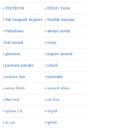
TEXTBOOK
UDISE+ Form
Vali Sampark Register
Varshik Aayojan
VidyaDaan
always useful
bal sansad
essay
gunotsav
inspire awards
parinam patrako
school
science fair
timetable
અધ્યયન નિષ્પત્તિ
આનંદદાયી શનિવાર
ઉજાસ ભણી
કલા ઉત્સવ
ગુણોત્સવ 2.0
ગ્રેચ્યુઇટી
ગ્રેડ પત્રક
જૂથવીમો