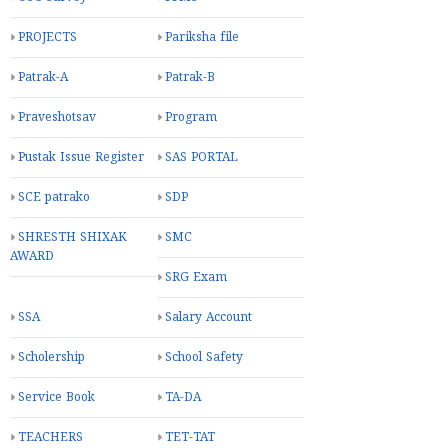
PROJECTS
Pariksha file
Patrak-A
Patrak-B
Praveshotsav
Program
Pustak Issue Register
SAS PORTAL
SCE patrako
SDP
SHRESTH SHIXAK
SMC
AWARD
SRG Exam
SSA
Salary Account
Scholership
School Safety
Service Book
TA-DA
TEACHERS
TET-TAT