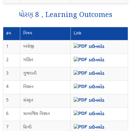
ધોરણ 8 , Learning Outcomes
ક્રમ
વિષય
Link
1
અંગ્રેજી
ડાઉનલોડ
2
ગણિત
ડાઉનલોડ
3
ગુજરાતી
ડાઉનલોડ
4
વિજ્ઞાન
ડાઉનલોડ
5
સંસ્કૃત
ડાઉનલોડ
6
સામાજિક વિજ્ઞાન
ડાઉનલોડ
7
હિન્દી
ડાઉનલોડ