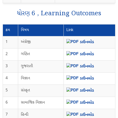
ધોરણ 6 , Learning Outcomes
ક્રમ
વિષય
Link
1
અંગ્રેજી
ડાઉનલોડ
2
ગણિત
ડાઉનલોડ
3
ગુજરાતી
ડાઉનલોડ
4
વિજ્ઞાન
ડાઉનલોડ
5
સંસ્કૃત
ડાઉનલોડ
6
સામાજિક વિજ્ઞાન
ડાઉનલોડ
7
હિન્દી
ડાઉનલોડ