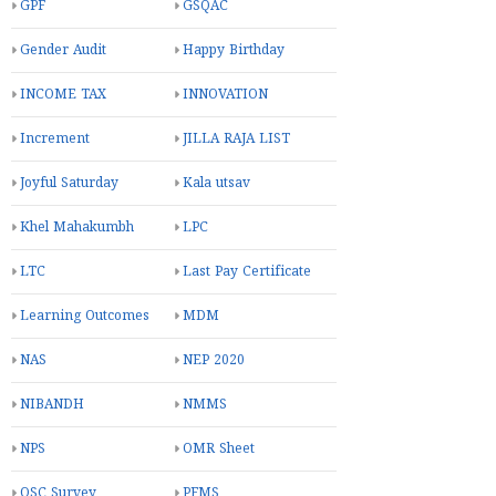
GPF
GSQAC
Gender Audit
Happy Birthday
INCOME TAX
INNOVATION
Increment
JILLA RAJA LIST
Joyful Saturday
Kala utsav
Khel Mahakumbh
LPC
LTC
Last Pay Certificate
Learning Outcomes
MDM
NAS
NEP 2020
NIBANDH
NMMS
NPS
OMR Sheet
OSC Survey
PFMS