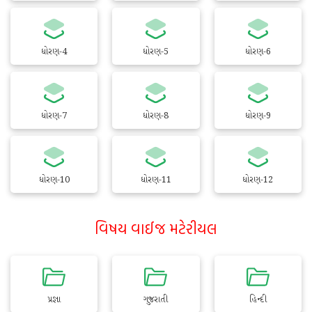
ધોરણ-4
ધોરણ-5
ધોરણ-6
ધોરણ-7
ધોરણ-8
ધોરણ-9
ધોરણ-10
ધોરણ-11
ધોરણ-12
વિષય વાઈજ મટેરીયલ
પ્રજ્ઞા
ગુજરાતી
હિન્દી