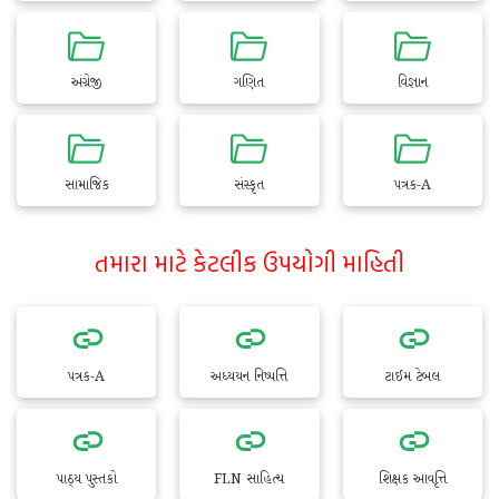
અંગ્રેજી
ગણિત
વિજ્ઞાન
સામાજિક
સંસ્કૃત
પત્રક-A
તમારા માટે કેટલીક ઉપયોગી માહિતી
પત્રક-A
અધ્યયન નિષ્પત્તિ
ટાઈમ ટેબલ
પાઠ્ય પુસ્તકો
FLN સાહિત્ય
શિક્ષક આવૃત્તિ