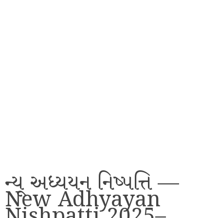
ન્યૂ અધ્યયન નિષ્પત્તિ —
New Adhyayan
Nishpatti 2025–