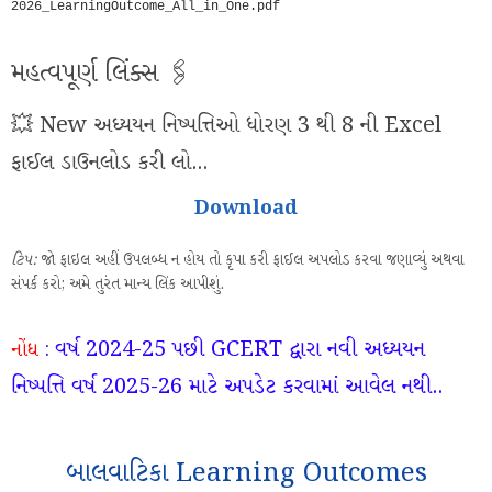
2026_LearningOutcome_All_in_One.pdf
મહત્વપૂર્ણ લિંક્સ 🖇️
💥 New અધ્યયન નિષ્પત્તિઓ ધોરણ 3 થી 8 ની Excel
ફાઈલ ડાઉનલોડ કરી લો...
Download
ટિપ:
જો ફાઇલ અહીં ઉપલબ્ધ ન હોય તો કૃપા કરી ફાઈલ અપલોડ કરવા જણાવ્યું અથવા
સંપર્ક કરો; અમે તુરંત માન્ય લિંક આપીશું.
વર્ષ 2024-25 પછી
GCERT દ્વારા
નવી અધ્યયન
નોંધ
:
નિષ્પત્તિ વર્ષ 2025-26 માટે અપડેટ કરવામાં આવેલ નથી..
બાલવાટિકા Learning Outcomes