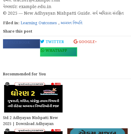
ઇમેલ: teacher@example.com
વેબસાઈટ: example.edu.in
© 2025 — New Adhyayan Nishpatti Guide. સર્વ અધિકારા સંરક્ષિત
Filed in:
Learning Outcomes
,
અધ્યયન નિષ્પત્તિ
Share this post
TWITTER
GOOGLE+
FACEBOOK
WHATSAPP
Recommended for You
Std 2 Adhyayan Nishpatti New
2025 | Download Adhyayan
Nishpatti PDF For Std 8 Al...