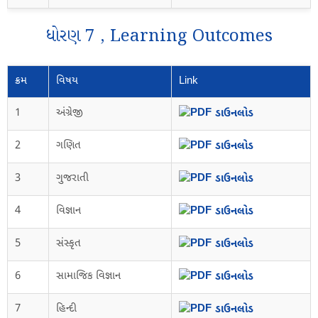
ધોરણ 7 , Learning Outcomes
ક્રમ
વિષય
Link
1
અંગ્રેજી
ડાઉનલોડ
2
ગણિત
ડાઉનલોડ
3
ગુજરાતી
ડાઉનલોડ
4
વિજ્ઞાન
ડાઉનલોડ
5
સંસ્કૃત
ડાઉનલોડ
6
સામાજિક વિજ્ઞાન
ડાઉનલોડ
7
હિન્દી
ડાઉનલોડ