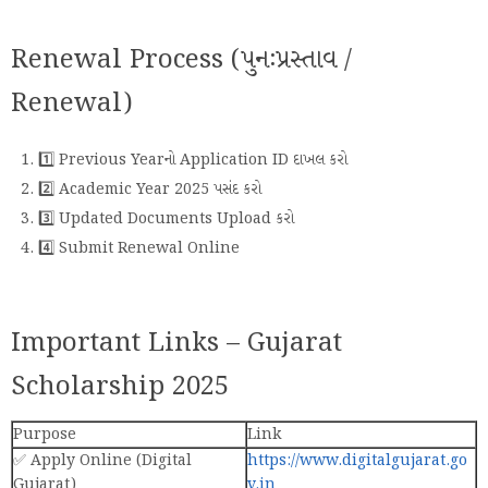
Renewal Process (પુનઃપ્રસ્તાવ /
Renewal)
1️⃣ Previous Yearનો Application ID દાખલ કરો
2️⃣ Academic Year 2025 પસંદ કરો
3️⃣ Updated Documents Upload કરો
4️⃣ Submit Renewal Online
Important Links – Gujarat
Scholarship 2025
Purpose
Link
✅ Apply Online (Digital
https://www.digitalgujarat.go
Gujarat)
v.in