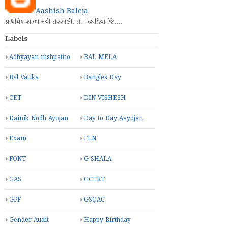
Aashish Baleja
પ્રાથમિક શાળા નવી તરસાલી. તા. ઝઘડિયા જિ.…
Labels
Adhyayan nishpattio
BAL MELA
Bal Vatika
Bangles Day
CET
DIN VISHESH
Dainik Nodh Ayojan
Day to Day Aayojan
Exam
FLN
FONT
G-SHALA
GAS
GCERT
GPF
GSQAC
Gender Audit
Happy Birthday