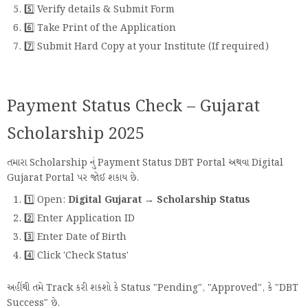
5️⃣ Verify details & Submit Form
6️⃣ Take Print of the Application
7️⃣ Submit Hard Copy at your Institute (If required)
Payment Status Check – Gujarat
Scholarship 2025
તમારા Scholarship નું Payment Status DBT Portal અથવા Digital
Gujarat Portal પર જોઈ શકાય છે.
1️⃣ Open:
Digital Gujarat → Scholarship Status
2️⃣ Enter Application ID
3️⃣ Enter Date of Birth
4️⃣ Click 'Check Status'
અહીંથી તમે Track કરી શકશો કે Status "Pending", "Approved", કે "DBT
Success" છે.