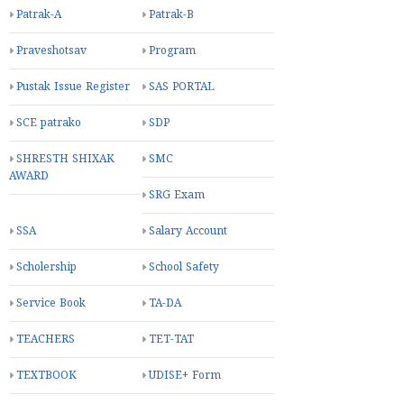
Patrak-A
Patrak-B
Praveshotsav
Program
Pustak Issue Register
SAS PORTAL
SCE patrako
SDP
SHRESTH SHIXAK
SMC
AWARD
SRG Exam
SSA
Salary Account
Scholership
School Safety
Service Book
TA-DA
TEACHERS
TET-TAT
TEXTBOOK
UDISE+ Form