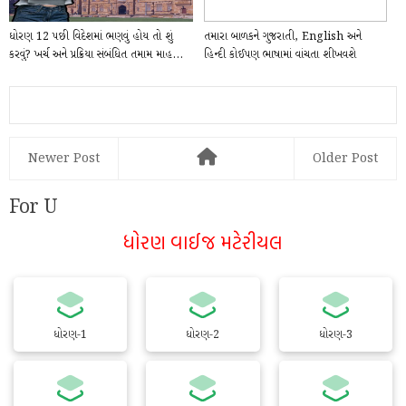
ધોરણ 12 પછી વિદેશમાં ભણવું હોય તો શું
તમારા બાળકને ગુજરાતી, English અને
કરવું? ખર્ચ અને પ્રક્રિયા સંબંધિત તમામ માહ...
હિન્દી કોઈપણ ભાષામાં વાંચતા શીખવશે
Googleની આ ...
Newer Post
Older Post
For U
ધોરણ વાઈજ મટેરીયલ
ધોરણ-1
ધોરણ-2
ધોરણ-3