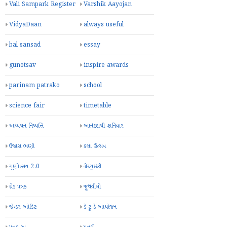
Vali Sampark Register
Varshik Aayojan
VidyaDaan
always useful
bal sansad
essay
gunotsav
inspire awards
parinam patrako
school
science fair
timetable
અધ્યયન નિષ્પત્તિ
આનંદદાયી શનિવાર
ઉજાસ ભણી
કલા ઉત્સવ
ગુણોત્સવ 2.0
ગ્રેચ્યુઇટી
ગ્રેડ પત્રક
જૂથવીમો
જેન્ડર ઓડિટ
ડે ટુ ડે આયોજન