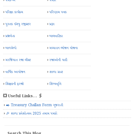
પત્રક-અ
પત્રકો
પરિક્ષા કાર્યક્રમ
પરિણામ પત્રક
પુસ્તક ઈશ્યુ રજીસ્ટર
પ્રજ્ઞા
પ્રશ્નબેન્ક
બાલવાટિકા
બાળમેળો
મઘ્યાહન ભોજન યોજના
મરજિયાત રજા લીસ્ટ
રજાઓની યાદી
વાર્ષિક આયોજન
શાળા ગ્રાન્ટ
શિક્ષકની ફરજો
શિષ્યવૃત્તિ
💥 Useful Links... 🖇️
✒️ Treasury Challan Form ગુજરાતી
🎉 શાળા પ્રવેશોત્સવ 2025 તમામ પત્રકો
Search This Blog