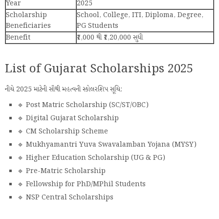
Year
2025
Scholarship
School, College, ITI, Diploma, Degree,
Beneficiaries
PG Students
Benefit
₹1,000 થી ₹1,20,000 સુધી
List of Gujarat Scholarships 2025
નીચે 2025 માટેની સૌથી મહત્વની સ્કોલરશિપ સૂચિ:
🔹 Post Matric Scholarship (SC/ST/OBC)
🔹 Digital Gujarat Scholarship
🔹 CM Scholarship Scheme
🔹 Mukhyamantri Yuva Swavalamban Yojana (MYSY)
🔹 Higher Education Scholarship (UG & PG)
🔹 Pre-Matric Scholarship
🔹 Fellowship for PhD/MPhil Students
🔹 NSP Central Scholarships