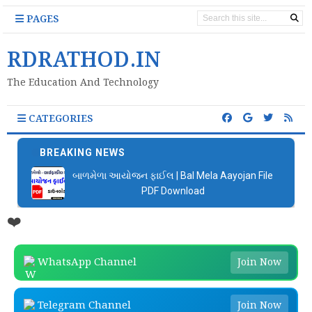
PAGES
RDRATHOD.IN
The Education And Technology
CATEGORIES
BREAKING NEWS
બાળમેળા આયોજન ફાઈલ | Bal Mela Aayojan File
PDF Download
❤️
WhatsApp Channel
Join Now
Telegram Channel
Join Now