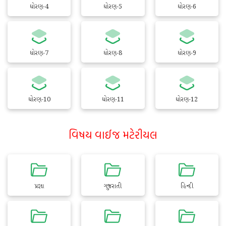
ધોરણ-4
ધોરણ-5
ધોરણ-6
ધોરણ-7
ધોરણ-8
ધોરણ-9
ધોરણ-10
ધોરણ-11
ધોરણ-12
વિષય વાઈજ મટેરીયલ
પ્રજ્ઞા
ગુજરાતી
હિન્દી