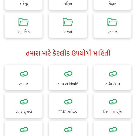
અંગ્રેજી
ગણિત
વિજ્ઞાન
સામાજિક
સંસ્કૃત
પત્રક-A
તમારા માટે કેટલીક ઉપયોગી માહિતી
પત્રક-A
અધ્યયન નિષ્પત્તિ
ટાઈમ ટેબલ
પાઠ્ય પુસ્તકો
FLN સાહિત્ય
શિક્ષક આવૃત્તિ