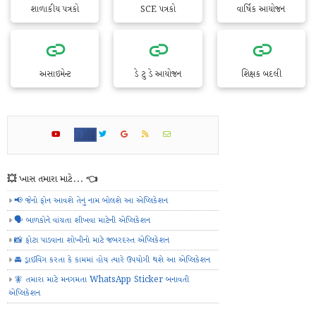
શાળાકીય પત્રકો
SCE પત્રકો
વાર્ષિક આયોજન
અસાઇમેન્ટ
ડે ટુ ડે આયોજન
શિક્ષક બદલી
💥 ખાસ તમારા માટે... 👈
📢 જેનો ફોન આવશે તેનું નામ બોલશે આ એપ્લિકેશન
🗣️ બાળકોને વાંચતા શીખવા માટેની એપ્લિકેશન
📸 ફોટા પાડવાના શોખીનો માટે જબરદસ્ત એપ્લિકેશન
🚘 ડ્રાઈવિંગ કરતા કે કામમાં હોય ત્યારે ઉપયોગી થશે આ એપ્લિકેશન
🧚 તમારા માટે મનગમતા WhatsApp Sticker બનાવતી
એપ્લિકેશન