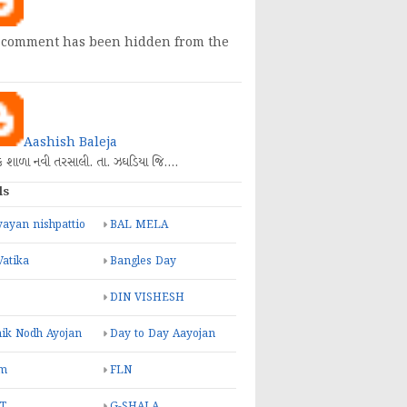
 comment has been hidden from the
Aashish Baleja
િક શાળા નવી તરસાલી. તા. ઝઘડિયા જિ.…
ls
ayan nishpattio
BAL MELA
Vatika
Bangles Day
DIN VISHESH
ik Nodh Ayojan
Day to Day Aayojan
m
FLN
T
G-SHALA