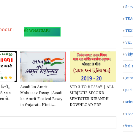
Serv
TEA
OOGLE+
TEX
WHATSAPP
Vali
Vid
bal 
gun
હિન્દી,,
Azadi ka Amrit
STD 3 TO 8 ESSAY | ALL
par
 8 તમામ
Mahotsav Essay |Azadi
SUBJECTS SECOND
માં એ...
ka Amrit Festival Essay
SEMESTER NIBANDH
scie
in Gujarati, Hindi,...
DOWNLOAD PDF
અધ્યયન
ઉજાસ