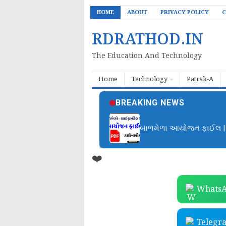
HOME
ABOUT
PRIVACY POLICY
C
RDRATHOD.IN
The Education And Technology
Home
Technology
Patrak-A
BREAKING NEWS
બાળમેળા આયોજન ફાઈલ | B
❤️
WhatsA
Telegr