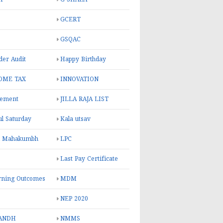
GCERT
GSQAC
er Audit
Happy Birthday
OME TAX
INNOVATION
rement
JILLA RAJA LIST
ul Saturday
Kala utsav
l Mahakumbh
LPC
Last Pay Certificate
rning Outcomes
MDM
NEP 2020
ANDH
NMMS