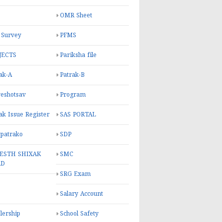
OMR Sheet
 Survey
PFMS
JECTS
Pariksha file
ak-A
Patrak-B
eshotsav
Program
ak Issue Register
SAS PORTAL
 patrako
SDP
ESTH SHIXAK
SMC
RD
SRG Exam
Salary Account
lership
School Safety