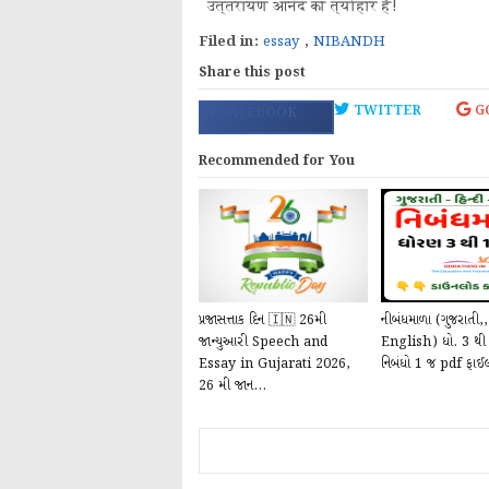
उत्तरायण आनंद का त्योहार है!
Filed in:
essay
,
NIBANDH
Share this post
TWITTER
G
FACEBOOK
Recommended for You
પ્રજાસત્તાક દિન 🇮🇳 26મી
નીબંધમાળા (ગુજરાતી,, 
જાન્યુઆરી Speech and
English) ધો. 3 થી
Essay in Gujarati 2026,
નિબંધો 1 જ pdf ફાઈલ
26 મી જાન...