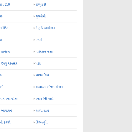
્સવ 2.0
ગ્રેચ્યુઇટી
્રક
જૂથવીમો
ર ઓડિટ
ડે ટુ ડે આયોજન
-અ
પત્રકો
 કાર્યક્રમ
પરિણામ પત્રક
 ઈશ્યુ રજીસ્ટર
પ્રજ્ઞા
ન્ક
બાલવાટિકા
ેળો
મઘ્યાહન ભોજન યોજના
ાત રજા લીસ્ટ
રજાઓની યાદી
િક આયોજન
શાળા ગ્રાન્ટ
કની ફરજો
શિષ્યવૃત્તિ