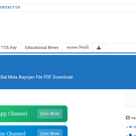
ONTACT US
7'Th Pay
Educational News
અધ્યયન નિષ્પત્તિ
al Mela Aayojan File PDF Download
pp Channel
Join Now
💥 ખાસ
📢 જ
am Channel
Join Now
🗣️ બ