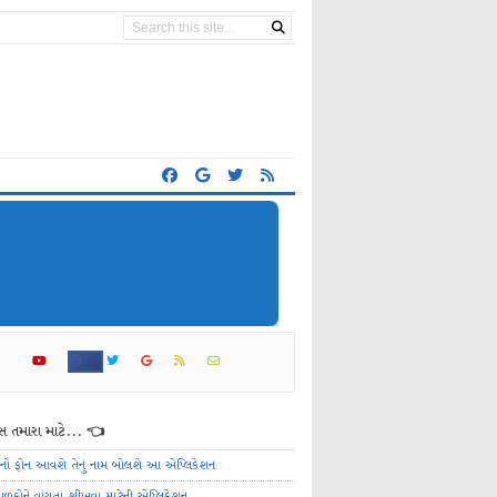
 તમારા માટે... 👈
ેનો ફોન આવશે તેનું નામ બોલશે આ એપ્લિકેશન
ાળકોને વાંચતા શીખવા માટેની એપ્લિકેશન