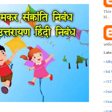
This
bl…
પ્રાથમ
Labe
Adhy
Bal 
CET
Dain
Exa
FON