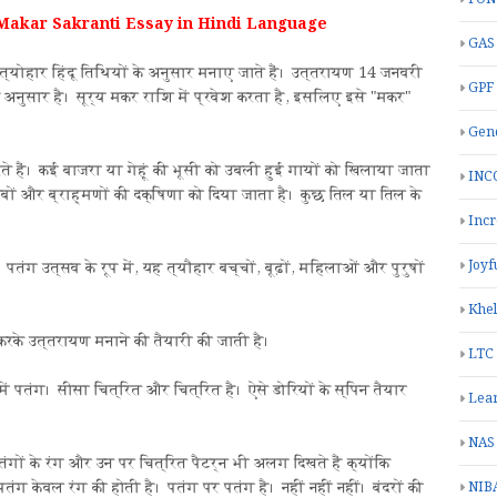
Makar Sakranti Essay in Hindi Language
GAS
त्योहार हिंदू तिथियों के अनुसार मनाए जाते हैं। उत्तरायण 14 जनवरी
GPF
अनुसार है। सूर्य मकर राशि में प्रवेश करता है, इसलिए इसे "मकर"
Gend
ते हैं। कई बाजरा या गेहूं की भूसी को उबली हुई गायों को खिलाया जाता
INC
बों और ब्राह्मणों की दक्षिणा को दिया जाता है। कुछ तिल या तिल के
Inc
Joyf
तंग उत्सव के रूप में, यह त्यौहार बच्चों, बूढ़ों, महिलाओं और पुरुषों
Khe
के उत्तरायण मनाने की तैयारी की जाती है।
LTC
में पतंग। सीसा चित्रित और चित्रित है। ऐसे डोरियों के स्पिन तैयार
Lea
NAS
गों के रंग और उन पर चित्रित पैटर्न भी अलग दिखते हैं क्योंकि
ग केवल रंग की होती है। पतंग पर पतंग है। नहीं नहीं नहीं। बंदरों की
NIB