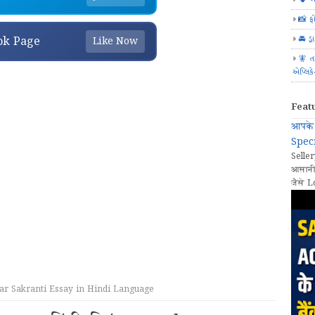
📸 ફ
🚘 ડ્
ok Page
Like Now
🧚 ત
એપ્લિક
Feat
आपके 
Speci
Seller
आसानी
जैसे L
 Makar Sakranti Essay in Hindi Language