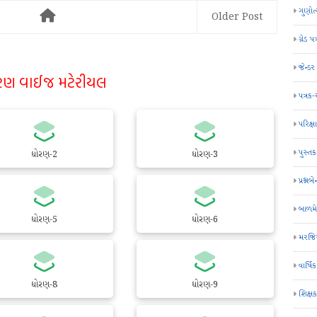
ગુણોત
Older Post
ગ્રેડ પત
જેન્ડ
રણ વાઈજ મટેરીયલ
પત્રક
પરિક્ષા
પુસ્તક
ધોરણ-2
ધોરણ-3
પ્રશ્નબે
બાળમ
ધોરણ-5
ધોરણ-6
મરજિય
વાર્ષ
ધોરણ-8
ધોરણ-9
શિક્ષ