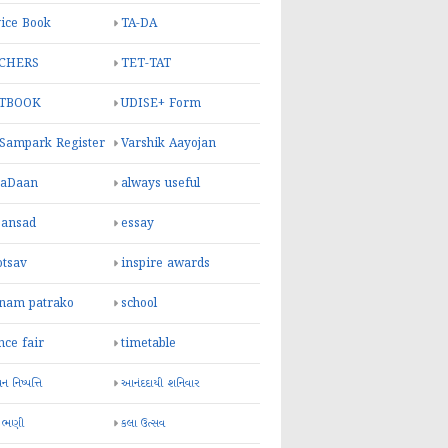
ice Book
TA-DA
CHERS
TET-TAT
TBOOK
UDISE+ Form
 Sampark Register
Varshik Aayojan
yaDaan
always useful
sansad
essay
otsav
inspire awards
inam patrako
school
nce fair
timetable
 નિષ્પત્તિ
આનંદદાયી શનિવાર
 ભણી
કલા ઉત્સવ