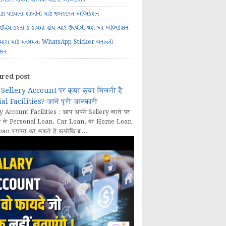
ોટા પાડવાના શોખીનો માટે જબરદસ્ત એપ્લિકેશન
રાઈવિંગ કરતા કે કામમાં હોય ત્યારે ઉપયોગી થશે આ એપ્લિકેશન
મારા માટે મનગમતા WhatsApp Sticker બનાવતી
ેશન
ured post
Sellery Account पर क्या क्या मिलती हैं
al Facilities? जानें पूरी जानकारी
y Account Facilities : आप अपने Sellery खाते पर
 से Personal Loan, Car Loan, या Home Loan
oan प्राप्त कर सकते हैं क्योंकि इ...