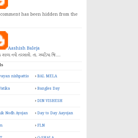
 comment has been hidden from the
Aashish Baleja
િક શાળા નવી તરસાલી. તા. ઝઘડિયા જિ.…
ls
ayan nishpattio
BAL MELA
Vatika
Bangles Day
DIN VISHESH
ik Nodh Ayojan
Day to Day Aayojan
m
FLN
T
G-SHALA