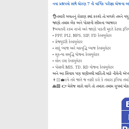
નવા પ્રશ્નપત્રો સાથે ધોરણ 7 ની વાર્ષિક પરીક્ષા યોજવા 
👌તમારી બચતનું રોકાણ ક્યાં કરશો તો મળશે તમને વધુ
જાણો તમામ બેંક અને પોસ્ટની સ્કીમના વ્યાજદર
❓બચતની રકમ નાખો અને જાણો પાકતી મુદતે કેટલા રૂપિ
▪️ PPF, PLI, NPS, SIP, FD કેલ્ક્યુલેટર
▪️ ગ્રેજ્યુઈટી કેલ્ક્યુલેટર
▪️ સાદું વ્યાજ અને ચક્રવૃદ્ધિ વ્યાજ કેલ્ક્યુલેટર
▪️ સુકન્યા સમૃદ્ધિ યોજના કેલ્ક્યુલેટર
▪️ લોન હપ્તા કેલ્ક્યુલેટર
▪️ પોસ્ટની MIS, TD, RD યોજના કેલ્ક્યુલેટર
અને આ સિવાય પણ ઘણીબધી માહિતી માટે નીચેની એપ્
👨🏻‍💼હવે તમે જાતે જ નક્કી કરો કે તમારા રૂપિયા તમારે
🙏🏻 👉 મેસેજ સારો લાગે તો તમારા તમામ ગ્રુપમાં મો