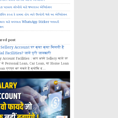
ોટા પાડવાના શોખીનો માટે જબરદસ્ત એપ્લિકેશન
રાઈવિંગ કરતા કે કામમાં હોય ત્યારે ઉપયોગી થશે આ એપ્લિકેશન
મારા માટે મનગમતા WhatsApp Sticker બનાવતી
ેશન
ured post
Sellery Account पर क्या क्या मिलती हैं
al Facilities? जानें पूरी जानकारी
y Account Facilities : आप अपने Sellery खाते पर
 से Personal Loan, Car Loan, या Home Loan
oan प्राप्त कर सकते हैं क्योंकि इ...