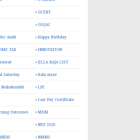
GCERT
GSQAC
er Audit
Happy Birthday
OME TAX
INNOVATION
rement
JILLA RAJA LIST
ul Saturday
Kala utsav
l Mahakumbh
LPC
Last Pay Certificate
rning Outcomes
MDM
NEP 2020
ANDH
NMMS