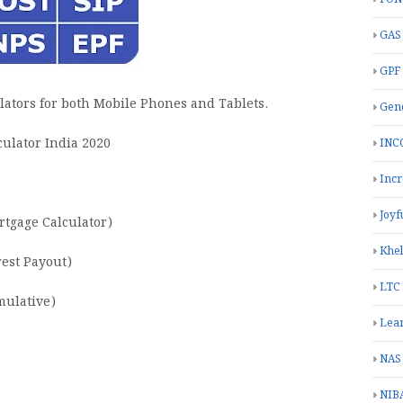
GAS
GPF
lators for both Mobile Phones and Tablets.
Gend
ulator India 2020
INC
Inc
Joyf
rtgage Calculator)
Khe
rest Payout)
LTC
mulative)
Lea
NAS
NIB