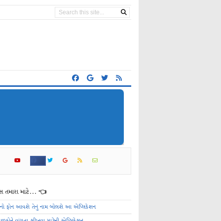
 તમારા માટે... 👈
ેનો ફોન આવશે તેનું નામ બોલશે આ એપ્લિકેશન
ાળકોને વાંચતા શીખવા માટેની એપ્લિકેશન