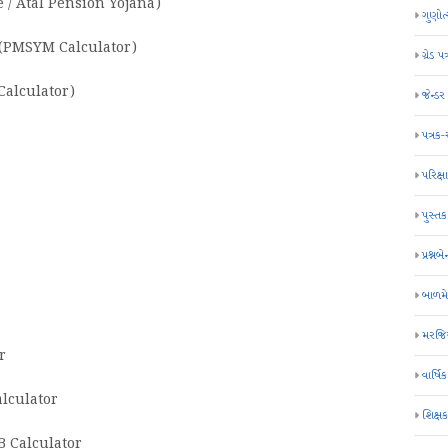
 / Atal Pension Yojana)
ગુણોત
(PMSYM Calculator)
ગ્રેડ પત
alculator)
જેન્ડ
પત્રક
પરિક્ષા
પુસ્તક
પ્રશ્નબે
બાળમ
મરજિય
r
વાર્ષ
alculator
શિક્ષ
B Calculator