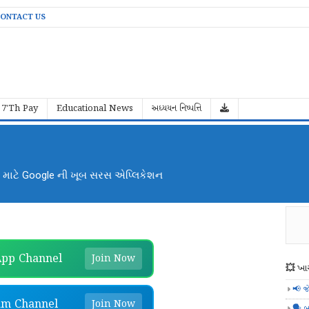
ONTACT US
7'Th Pay
Educational News
અધ્યયન નિષ્પત્તિ
ા માટે Google ની ખૂબ સરસ એપ્લિકેશન
pp Channel
Join Now
💥 ખાસ
📢 જ
am Channel
Join Now
🗣️ બ