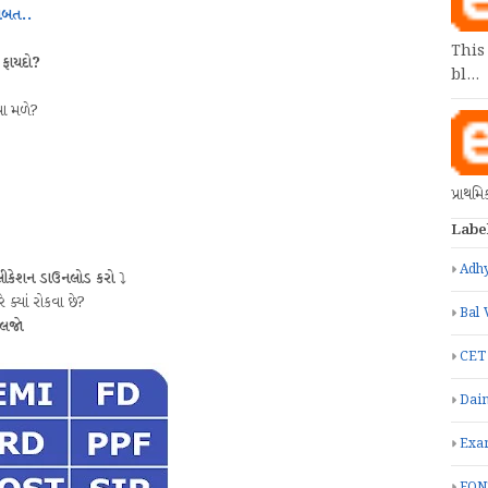
બાબત..
This
 ફાયદો?
bl…
યા મળે?
પ્રાથમ
Labe
Adhy
લીકેશન ડાઉનલોડ કરો
⤵️
 ક્યાં રોકવા છે?
Bal 
કલજો
CET
Dain
Exa
FON