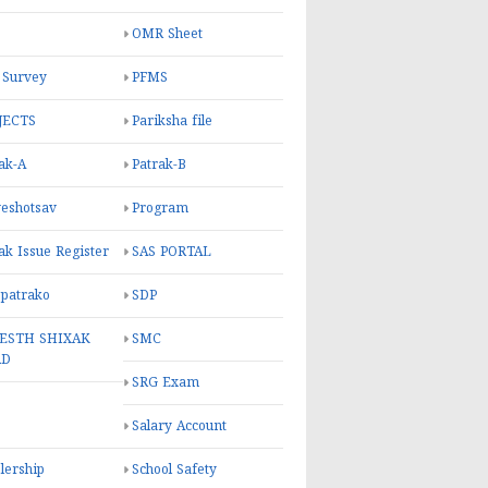
OMR Sheet
 Survey
PFMS
JECTS
Pariksha file
ak-A
Patrak-B
eshotsav
Program
ak Issue Register
SAS PORTAL
 patrako
SDP
ESTH SHIXAK
SMC
RD
SRG Exam
Salary Account
lership
School Safety