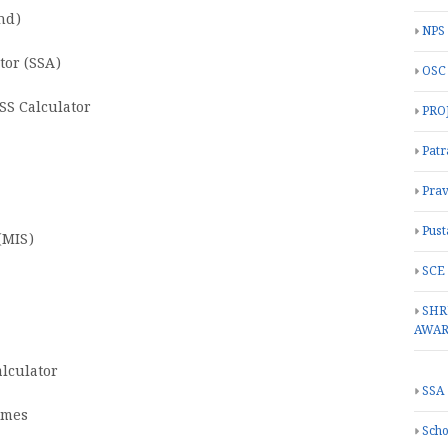
nd)
NPS
tor (SSA)
OSC
SS Calculator
PRO
Patr
Prav
Pust
(MIS)
SCE
SHR
AWA
alculator
SSA
hemes
Scho