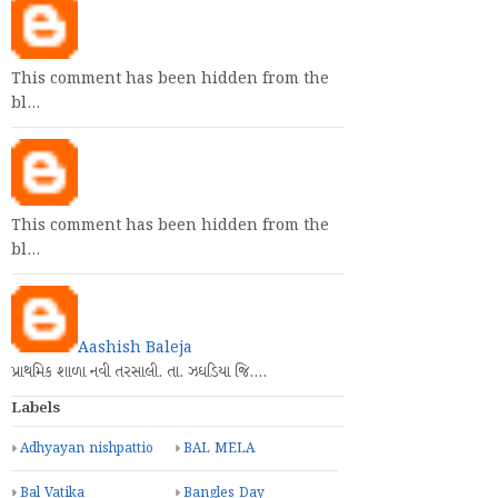
This comment has been hidden from the
bl…
This comment has been hidden from the
bl…
Aashish Baleja
પ્રાથમિક શાળા નવી તરસાલી. તા. ઝઘડિયા જિ.…
Labels
Adhyayan nishpattio
BAL MELA
Bal Vatika
Bangles Day