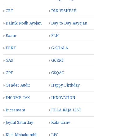
CET
DIN VISHESH
Dainik Nodh Ayojan
Day to Day Aayojan
Exam
FLN
FONT
G-SHALA
GAS
GCERT
GPF
GSQAC
Gender Audit
Happy Birthday
INCOME TAX
INNOVATION
Increment
JILLA RAJA LIST
Joyful Saturday
Kala utsav
Khel Mahakumbh
LPC