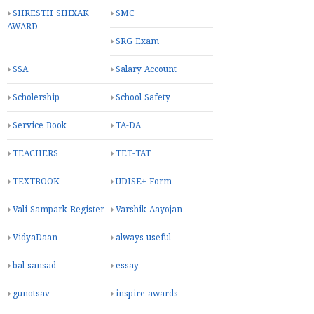
SHRESTH SHIXAK
SMC
AWARD
SRG Exam
SSA
Salary Account
Scholership
School Safety
Service Book
TA-DA
TEACHERS
TET-TAT
TEXTBOOK
UDISE+ Form
Vali Sampark Register
Varshik Aayojan
VidyaDaan
always useful
bal sansad
essay
gunotsav
inspire awards