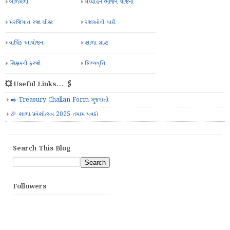
બાળમેળો
મઘ્યાહન ભોજન યોજના
મરજિયાત રજા લીસ્ટ
રજાઓની યાદી
વાર્ષિક આયોજન
શાળા ગ્રાન્ટ
શિક્ષકની ફરજો
શિષ્યવૃત્તિ
💥 Useful Links... 🖇️
✒️ Treasury Challan Form ગુજરાતી
🎉 શાળા પ્રવેશોત્સવ 2025 તમામ પત્રકો
Search This Blog
Followers