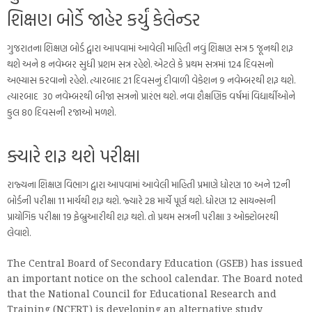
શિક્ષણ બોર્ડે જાહેર કર્યું કેલેન્ડર
ગુજરાતના શિક્ષણ બોર્ડ દ્વારા આપવામાં આવેલી માહિતી નવું શિક્ષણ સત્ર 5 જૂનથી શરૂ
થશે અને 8 નવેમ્બર સુધી પ્રશમ સત્ર રહેશે. એટલે કે પ્રથમ સત્રમાં 124 દિવસનો
અભ્યાસ કરવાનો રહેશે. ત્યારબાદ 21 દિવસનું દીવાળી વેકેશન 9 નવેમ્બરથી શરૂ થશે.
ત્યારબાદ 30 નવેમ્બરથી બીજા સત્રનો પ્રારંભ થશે. નવા શૈક્ષણિક વર્ષમાં વિદ્યાર્થીઓને
કુલ 80 દિવસની રજાઓ મળશે.
ક્યારે શરૂ થશે પરીક્ષા
રાજ્યના શિક્ષણ વિભાગ દ્વારા આપવામાં આવેલી માહિતી પ્રમાણે ધોરણ 10 અને 12ની
બોર્ડની પરીક્ષા 11 માર્ચથી શરૂ થશે. જ્યારે 28 માર્ચે પૂર્ણ થશે. ધોરણ 12 સાયન્સની
પ્રાયોગિક પરીક્ષા 19 ફેબ્રુઆરીથી શરૂ થશે. તો પ્રથમ સત્રની પરીક્ષા 3 ઓક્ટોબરથી
લેવાશે.
The Central Board of Secondary Education (GSEB) has issued
an important notice on the school calendar. The Board noted
that the National Council for Educational Research and
Training (NCERT) is developing an alternative study