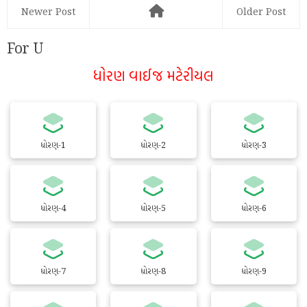
Newer Post
Older Post
For U
ધોરણ વાઈજ મટેરીયલ
ધોરણ-1
ધોરણ-2
ધોરણ-3
ધોરણ-4
ધોરણ-5
ધોરણ-6
ધોરણ-7
ધોરણ-8
ધોરણ-9