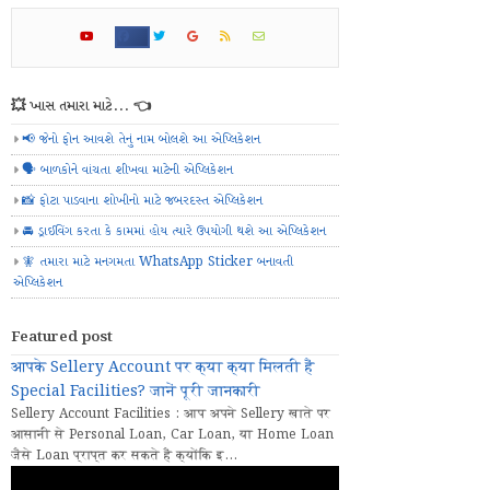
💥 ખાસ તમારા માટે... 👈
📢 જેનો ફોન આવશે તેનું નામ બોલશે આ એપ્લિકેશન
🗣️ બાળકોને વાંચતા શીખવા માટેની એપ્લિકેશન
📸 ફોટા પાડવાના શોખીનો માટે જબરદસ્ત એપ્લિકેશન
🚘 ડ્રાઈવિંગ કરતા કે કામમાં હોય ત્યારે ઉપયોગી થશે આ એપ્લિકેશન
🧚 તમારા માટે મનગમતા WhatsApp Sticker બનાવતી
એપ્લિકેશન
Featured post
आपके Sellery Account पर क्या क्या मिलती हैं
Special Facilities? जानें पूरी जानकारी
Sellery Account Facilities : आप अपने Sellery खाते पर
आसानी से Personal Loan, Car Loan, या Home Loan
जैसे Loan प्राप्त कर सकते हैं क्योंकि इ...