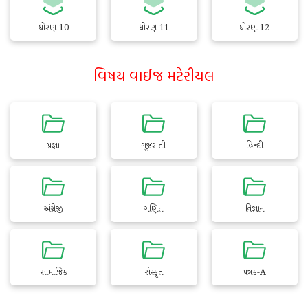
ધોરણ-10
ધોરણ-11
ધોરણ-12
વિષય વાઈજ મટેરીયલ
પ્રજ્ઞા
ગુજરાતી
હિન્દી
અંગ્રેજી
ગણિત
વિજ્ઞાન
સામાજિક
સંસ્કૃત
પત્રક-A