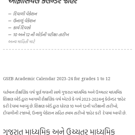
ઑફીસિયલ કેલેન્ડર જાહેર
➖
દિવાળી વેકેશન
➖
ઉનાળું વેકેશન
➖
કાર્ય દિવસો
➖
10 અને 12 ની બોર્ડની પરીક્ષા તારીખ
અન્ય માહિતી માટે
GSEB Academic Calendar 2023-24 for grades 1 to 12
વર્તમાન શૈક્ષણિક વર્ષ પૂર્ણ થવાની સાથે ગુજરાત માધ્યમિક અને ઉચ્ચતર માધ્યમિક
શિક્ષણ બોર્ડ દ્વારા આગામી શૈક્ષણિક વર્ષ એટલે કે વર્ષ 2023-2024નું કેલેન્ડર જાહેર
કરી દેવામાં આવ્યું છે. શિક્ષણ બોર્ડ દ્વારા ધોરણ 10 અને 12ની પરીક્ષાની તારીખો,
દીવાળીની રજાઓ, ઉનાળુ વેકેશન સહિત તમામ તારીખો જાહેર કરી દેવામાં આવી છે.
ગુજરાત માધ્યમિક અને ઉચ્ચતર માધ્યમિક