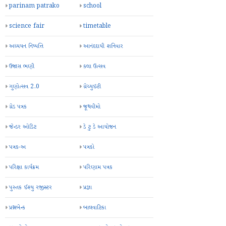
parinam patrako
school
science fair
timetable
અધ્યયન નિષ્પત્તિ
આનંદદાયી શનિવાર
ઉજાસ ભણી
કલા ઉત્સવ
ગુણોત્સવ 2.0
ગ્રેચ્યુઇટી
ગ્રેડ પત્રક
જૂથવીમો
જેન્ડર ઓડિટ
ડે ટુ ડે આયોજન
પત્રક-અ
પત્રકો
પરિક્ષા કાર્યક્રમ
પરિણામ પત્રક
પુસ્તક ઈશ્યુ રજીસ્ટર
પ્રજ્ઞા
પ્રશ્નબેન્ક
બાલવાટિકા