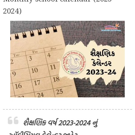
2024)
શૈક્ષણિક વર્ષ 2023-2024 નું