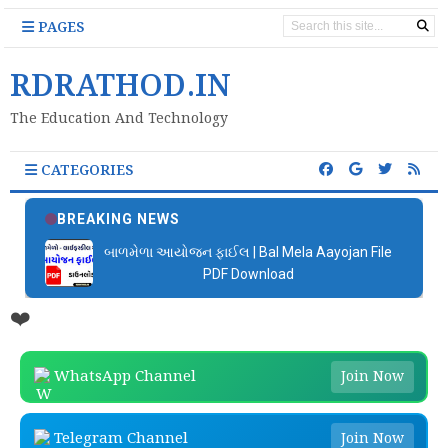
PAGES
RDRATHOD.IN
The Education And Technology
CATEGORIES
BREAKING NEWS
બાળમેળા આયોજન ફાઈલ | Bal Mela Aayojan File
PDF Download
❤️
WhatsApp Channel
Join Now
Telegram Channel
Join Now