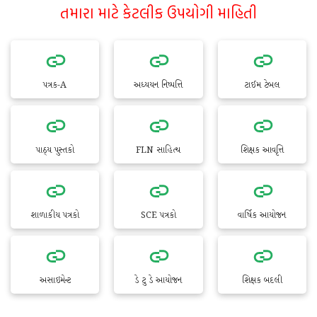
તમારા માટે કેટલીક ઉપયોગી માહિતી
પત્રક-A
અધ્યયન નિષ્પત્તિ
ટાઈમ ટેબલ
પાઠ્ય પુસ્તકો
FLN સાહિત્ય
શિક્ષક આવૃત્તિ
શાળાકીય પત્રકો
SCE પત્રકો
વાર્ષિક આયોજન
અસાઇમેન્ટ
ડે ટુ ડે આયોજન
શિક્ષક બદલી