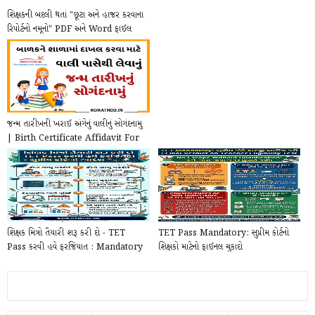
શિક્ષકની બદલી થતાં "છૂટા અને હાજર કરવાના
રિપોર્ટનો નમૂનો" PDF અને Word ફાઈલ
ડાઉન...
જન્મ તારીખની ખરાઈ અંગેનું વાલીનું સોગંદનામુ
| Birth Certificate Affidavit For
Sc...
શિક્ષક મિત્રો તૈયારી શરૂ કરી દો - TET
TET Pass Mandatory: સુપ્રીમ કોર્ટનો
Pass કરવી હવે ફરજિયાત : Mandatory
શિક્ષકો માટેનો ફાઈનલ ચુકાદો
TET Pass...