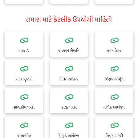
તમારા માટે કેટલીક ઉપયોગી માહિતી
પત્રક-A
અધ્યયન નિષ્પત્તિ
ટાઈમ ટેબલ
પાઠ્ય પુસ્તકો
FLN સાહિત્ય
શિક્ષક આવૃત્તિ
શાળાકીય પત્રકો
SCE પત્રકો
વાર્ષિક આયોજન
અસાઇમેન્ટ
ડે ટુ ડે આયોજન
શિક્ષક બદલી