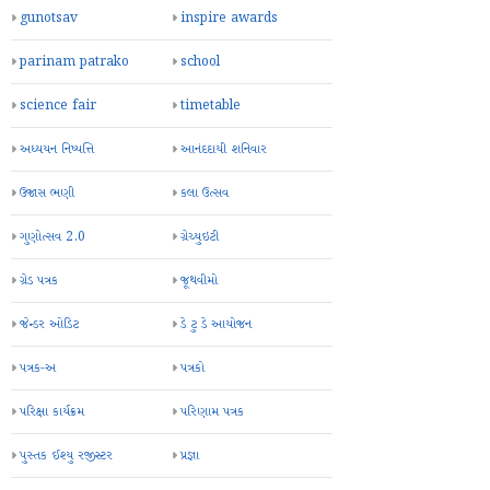
gunotsav
inspire awards
parinam patrako
school
science fair
timetable
અધ્યયન નિષ્પત્તિ
આનંદદાયી શનિવાર
ઉજાસ ભણી
કલા ઉત્સવ
ગુણોત્સવ 2.0
ગ્રેચ્યુઇટી
ગ્રેડ પત્રક
જૂથવીમો
જેન્ડર ઓડિટ
ડે ટુ ડે આયોજન
પત્રક-અ
પત્રકો
પરિક્ષા કાર્યક્રમ
પરિણામ પત્રક
પુસ્તક ઈશ્યુ રજીસ્ટર
પ્રજ્ઞા