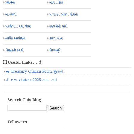
પ્રશ્નબેન્ક
બાલવાટિકા
બાળમેળો
મઘ્યાહન ભોજન યોજના
મરજિયાત રજા લીસ્ટ
રજાઓની યાદી
વાર્ષિક આયોજન
શાળા ગ્રાન્ટ
શિક્ષકની ફરજો
શિષ્યવૃત્તિ
💥 Useful Links... 🖇️
✒️ Treasury Challan Form ગુજરાતી
🎉 શાળા પ્રવેશોત્સવ 2025 તમામ પત્રકો
Search This Blog
Followers