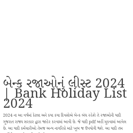
બેન્ક રજાઓનું લીસ્ટ 2024
| Bank Holiday List
2024
2024 ના આ વર્ષમાં કેટલા અને કયા કયા દિવસોએ બેન્ક બંધ રહેશે તે રજાઓની યાદી
ગુજરાત રાજ્ય સરકાર દ્વારા જાહેર કરવામાં આવી છે. જે યાદી pdf અહીં મૂકવામાં આવેલ
છે. આ યાદી કર્મચારીઓ તેમજ અન્ય નાગરિકો માટે ખૂબ જ ઉપયોગી થશે. આ યાદી તમ