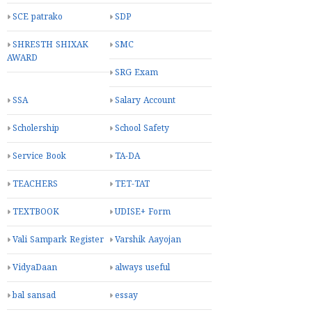
SCE patrako
SDP
SHRESTH SHIXAK
SMC
AWARD
SRG Exam
SSA
Salary Account
Scholership
School Safety
Service Book
TA-DA
TEACHERS
TET-TAT
TEXTBOOK
UDISE+ Form
Vali Sampark Register
Varshik Aayojan
VidyaDaan
always useful
bal sansad
essay