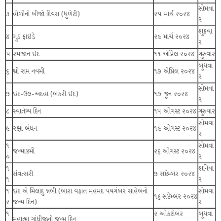
સોમવા
૩
હોળીનો બીજો દિવસ (ધુળેટી)
૨૫ માર્ચ ૨૦૨૪
ર
શુક્રવા
૪
ગુડ ફ્રાઇડે
૨૯ માર્ચ ૨૦૨૪
ર
૫
રમજાન ઇદ
૧૧ એપ્રિલ ૨૦૨૪
ગુરુવાર
બુધવા
૬
શ્રી રામ નવમી
૧૭ એપ્રિલ ૨૦૨૪
ર
સોમવા
૭
ઇદ-ઉલ-અદહા (બકરી ઈદ)
૧૭ જૂન ૨૦૨૪
ર
૮
સ્વાતંત્ર્ય દિન
૧૫ ઓગસ્ટ ૨૦૨૪
ગુરુવાર
સોમવા
૯
રક્ષા બંધન
૧૯ ઓગસ્ટ ૨૦૨૪
ર
૧
સોમવા
જન્માષ્ટમી
૨૬ ઓગસ્ટ ૨૦૨૪
૦
ર
૧
શનિવા
સંવત્સરી
૭ સપ્ટેમ્બર ૨૦૨૪
૧
ર
૧
ઇદ એ મિલાદુ ન્નબી (બારા વફાત મહમદ પયગંબર સાહેબનો
સોમવા
૧૬ સપ્ટેમ્બર ૨૦૨૪
૨
જન્મ દિન)
ર
૧
૨ ઓકટોબર
બુધવા
મહાત્મા ગાંધીજીનો જન્મ દિન