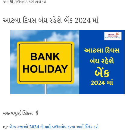
અહીંથી ડાઉનલોડ કરી શકો છો
આટલા દિવસ બંધ રહેશે બેંક 2024 માં
મહત્વપૂર્ણ લિંક્સ 🖇️
👉
બેન્ક રજાઓ 2024 ની યાદી ડાઉનલોડ કરવા અહીં ક્લિક કરો