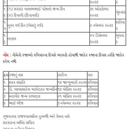
૩
૨૦૨૪
ર
૧
(૧) સરદાર વલ્લભભાઈ પટેલનો જન્મ દિન
૩૧ ઓકટોબર
ગુરુવાર
૪
(૨) દિવાળી (દિપાવલી)
૨૦૨૪
૧
શનિવા
નૂતન વર્ષ દિન (બેસતું વર્ષ)
૨ નવેમ્બર ૨૦૨૪
૫
ર
૧
૨૫ ડિસેમ્બર
બુધવા
નાતાલ
૬
૨૦૨૪
ર
નોંધ
: નીચેની રજાઓ રવિવારના દિવસે આવતી હોવાથી જાહેર રજાના દિવસ તરીકે જાહેર
કરેલ નથી
ક્રમ
રજાનું નામ
તારીખ
વાર
૧
મકર સંક્રાંતિ
૧૪ જાન્યુઆરી ૨૦૨૪
રવિવાર
૨
ડૉ. બાબાસાહેબ આંબેડકર જન્મદિન
૧૪ એપ્રિલ ૨૦૨૪
રવિવાર
૩
મહાવીર જન્મ કલ્યાણક
૨૧ એપ્રિલ ૨૦૨૪
રવિવાર
૪
ભાઈ બીજ
૩ નવેમ્બર ૨૦૨૪
રવિવાર
ગુજરાતના રાજયપાલશ્રીના હુકમથી અને તેમના નામે
સરકારના અધિક સચિવ