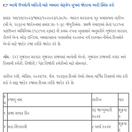
👉
આવી ઉપયોગી માહિતી માટે અમારા વોટ્સેપ ગ્રુપમાં જોડાવા અહીં ક્લિક કરો
ક્રમાંકઃ ગસ/૨૭/૨૦૨૩/જસર/૧૦૨૦૨૩/૯૩૦/ધઃ- ભારત સરકારના ગૃહ મંત્રાલયના તારીખ
૮મી મે, ૧૯૬૮ના જાહેરનામા ક્રમાંક:૩૯-૧-૬૮-જેયુડીએલ- ૩સાથે વંચાણમાં લેતાં ૧૮૮૧ના
વટાઉખત અધિનિયમ (૧૮૮૧ના ૨૬મા) ની કલમ-૨પના ખુલાસાને અનુસરીને ગુજરાત સરકાર,
રીઝર્વ બેન્ક ઓફ ઇન્ડિયા, અમદાવાદના પરામર્શમાં ૨૦૨૪ના વર્ષ દરમ્યાન નીચેના દિવસોને
બેન્કો માટે જાહેર રજા તરીકે જાહેર કરે છે.
નોંધ
:- (૨) ગુજરાત સરકાર ગુજરાત રાજયમાં આવેલી બેન્કો, ગુજરાત રાજયની પગાર અને
હિસાબી કચેરી, તિજોરી / પેટા તિજોરી કચેરીઓ માટે સોમવાર,
તારીખ ૧લી, એપ્રિલ, ૨૦૨૪/૧૨, ચૈત્ર, ૧૯૪૬ના દિવસે તેઓ તેમના વાર્ષિક હિસાબો બંધ કરી
શકે તે સારૂ જાહેર રજાના દિવસ તરીકે જાહેર કરે છે.
ક્ર
રજાનું નામ
તારીખ
વાર
મ
૨૬ જાન્યુઆરી
શુક્રવા
૧
પ્રજા સત્તાક દિન
૨૦૨૪
ર
શુક્રવા
૨
મહા શિવરાત્રી
૮ માર્ચ ૨૦૨૪
ર