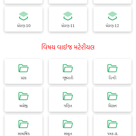
ધોરણ-10
ધોરણ-11
ધોરણ-12
વિષય વાઈજ મટેરીયલ
પ્રજ્ઞા
ગુજરાતી
હિન્દી
અંગ્રેજી
ગણિત
વિજ્ઞાન
સામાજિક
સંસ્કૃત
પત્રક-A