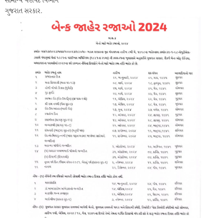
સામાન્ય વહીવટ વિભાગ
ગુજરાત સરકાર.