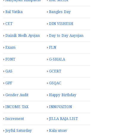
Adhyayan nishpattio
BAL MELA
Bal Vatika
Bangles Day
CET
DIN VISHESH
Dainik Nodh Ayojan
Day to Day Aayojan
Exam
FLN
FONT
G-SHALA
GAS
GCERT
GPF
GSQAC
Gender Audit
Happy Birthday
INCOME TAX
INNOVATION
Increment
JILLA RAJA LIST
Joyful Saturday
Kala utsav