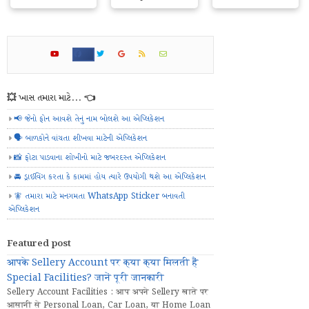
💥 ખાસ તમારા માટે... 👈
📢 જેનો ફોન આવશે તેનું નામ બોલશે આ એપ્લિકેશન
🗣️ બાળકોને વાંચતા શીખવા માટેની એપ્લિકેશન
📸 ફોટા પાડવાના શોખીનો માટે જબરદસ્ત એપ્લિકેશન
🚘 ડ્રાઈવિંગ કરતા કે કામમાં હોય ત્યારે ઉપયોગી થશે આ એપ્લિકેશન
🧚 તમારા માટે મનગમતા WhatsApp Sticker બનાવતી
એપ્લિકેશન
Featured post
आपके Sellery Account पर क्या क्या मिलती हैं
Special Facilities? जानें पूरी जानकारी
Sellery Account Facilities : आप अपने Sellery खाते पर
आसानी से Personal Loan, Car Loan, या Home Loan