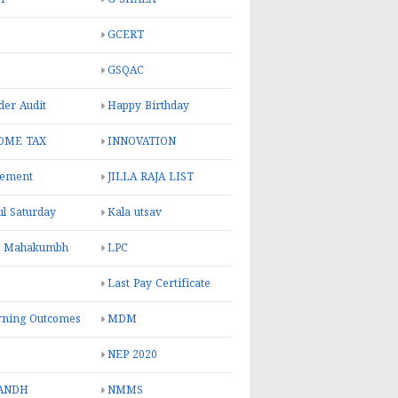
GCERT
GSQAC
er Audit
Happy Birthday
OME TAX
INNOVATION
rement
JILLA RAJA LIST
ul Saturday
Kala utsav
l Mahakumbh
LPC
Last Pay Certificate
rning Outcomes
MDM
NEP 2020
ANDH
NMMS