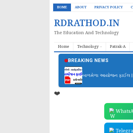
HOME
ABOUT
PRIVACY POLICY
C
RDRATHOD.IN
The Education And Technology
Home
Technology
Patrak-A
BREAKING NEWS
બાળમેળા આયોજન ફાઈલ | B
❤️
WhatsA
Telegr