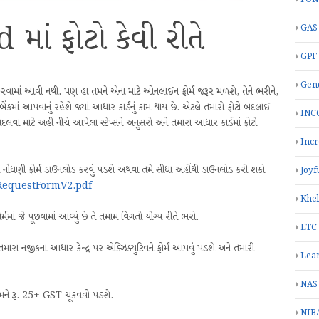
ાં ફોટો કેવી રીતે
GAS
GPF
Gend
રવામાં આવી નથી. પણ હા તમને એના માટે ઓનલાઈન ફોર્મ જરૂર મળશે, તેને ભરીને,
ેંકમાં આપવાનું રહેશે જ્યાં આધાર કાર્ડનું કામ થાય છે. એટલે તમારો ફોટો બદલાઈ
INC
ા માટે અહીં નીચે આપેલા સ્ટેપ્સને અનુસરો અને તમારા આધાર કાર્ડમાં ફોટો
Inc
નોંધણી ફોર્મ ડાઉનલોડ કરવું પડશે અથવા તમે સીધા અહીંથી ડાઉનલોડ કરી શકો
Joyf
eRequestFormV2.pdf
Khe
ર્મમાં જે પૂછવામાં આવ્યું છે તે તમામ વિગતો યોગ્ય રીતે ભરો.
LTC
ે તમારા નજીકના આધાર કેન્દ્ર પર એક્ઝિક્યુટિવને ફોર્મ આપવું પડશે અને તમારી
Lea
NAS
તમને રૂ. 25+ GST ચૂકવવો પડશે.
NIB