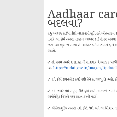
Aadhaar card મ
બદલવો?
હજુ આધાર કાર્ડમાં ફોટો બદલવાની સુવિધાને ઓનલાઈન ક
તમારે આ ફોર્મ તમારા નજીકના આધાર કાર્ડ સેન્ટર અથવા બ
જશે. આ ખૂબ જ સરળ છે. આધાર કાર્ડમાં તમારો ફોટો બદલવ
બદલો.
✓ સૌ પ્રથમ તમારે UIDAI ની સત્તાવાર વેબસાઇટ પરથી 
છો-
https://uidai.gov.in/images/Updat
✓ હવે ફોર્મ ડાઉનલોડ કર્યા પછી તેને કાળજીપૂર્વક ભરો, ફો
✓ હવે જ્યારે તમે સંપૂર્ણ રીતે ફોર્મ ભરો ત્યારપછી તમાર
બાયોમેટ્રિક વિગતો પણ પ્રદાન કરવી પડશે.
✓ એક્ઝિક્યુટિવ તમારો નવો ફોટો લેશે અને આ સિવાય 