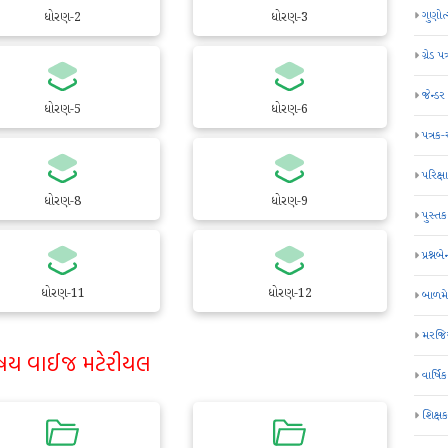
ગુણોત
ધોરણ-2
ધોરણ-3
ગ્રેડ પત
જેન્ડ
ધોરણ-5
ધોરણ-6
પત્રક
પરિક્ષા
ધોરણ-8
ધોરણ-9
પુસ્તક
પ્રશ્નબે
ધોરણ-11
ધોરણ-12
બાળમ
મરજિય
ષય વાઈજ મટેરીયલ
વાર્ષ
શિક્ષ