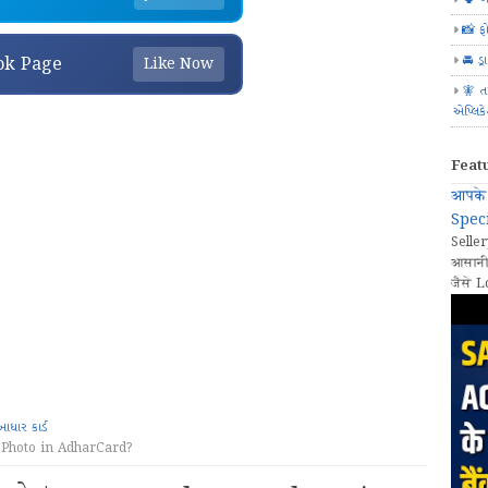
📸 ફ
🚘 ડ્
ok Page
Like Now
🧚 ત
એપ્લિક
Feat
आपके 
Speci
Seller
आसानी
जैसे L
ધાર કાર્ડ
nge Photo in AdharCard?