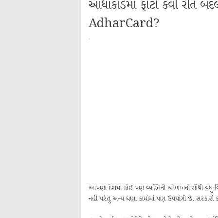
આધાકાર્ડમાં ફોટો કેવી રી
AdharCard?
·
આપણા દેશમાં કોઈ પણ વ્યક્તિની ઓળખનો સૌથી વધુ વિ
નહીં પરંતુ અન્ય ઘણા કામોમાં પણ ઉપયોગી છે. સરકારી 