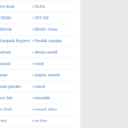
ice Book
TA-DA
CHERS
TET-TAT
TBOOK
UDISE+ Form
 Sampark Register
Varshik Aayojan
yaDaan
always useful
sansad
essay
otsav
inspire awards
inam patrako
school
nce fair
timetable
 નિષ્પત્તિ
આનંદદાયી શનિવાર
 ભણી
કલા ઉત્સવ