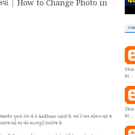
તે બદલવો | How to Change Photo in
CO
This
bl…
This
bl…
શ્વસનીય પુરાવો હોય તો તે Aadhaar card છે, અને તે માત્ર ઓળખ માટે જ
કામકાજ માટે આ એક મહત્વપૂર્ણ દસ્તાવેજ છે.