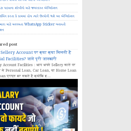
ોટા પાડવાના શોખીનો માટે જબરદસ્ત એપ્લિકેશન
રાઈવિંગ કરતા કે કામમાં હોય ત્યારે ઉપયોગી થશે આ એપ્લિકેશન
મારા માટે મનગમતા WhatsApp Sticker બનાવતી
ેશન
ured post
Sellery Account पर क्या क्या मिलती हैं
al Facilities? जानें पूरी जानकारी
y Account Facilities : आप अपने Sellery खाते पर
 से Personal Loan, Car Loan, या Home Loan
oan प्राप्त कर सकते हैं क्योंकि इ...