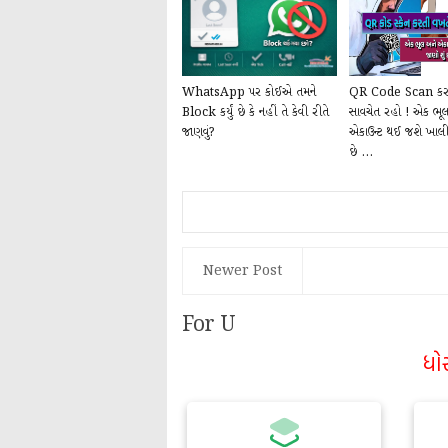
WhatsApp પર કોઈએ તમને
QR Code Scan કર
Block કર્યું છે કે નહીં તે કેવી રીતે
સાવચેત રહો ! એક ભૂ
જાણવું?
એકાઉન્ટ થઈ જશે ખાલી
છે ...
Newer Post
For U
ધો