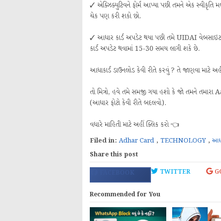
✓ એક્ઝિક્યુટિવને ફોર્મ આપ્યા પછી તમને એક સ્વીકૃ
ચેક પણ કરી શકો છો.
✓ આધાર કાર્ડ અપડેટ થયા પછી તમે UIDAI વેબસાઇટ પ
કાર્ડ અપડેટ થવામાં 15-30 સમય લાગી શકે છે.
આધાકાર્ડ ડાઉનલોડ કેવી રીતે કરવું ? તે જાણવા માટે અહી
તો મિત્રો, હવે તમે સમજી ગયા હશો કે જો તમને તમારા 
(આધાર ફોટો કેવી રીતે બદલવો).
વધારે માહિતી માટે અહીં ક્લિક કરો 👈
Filed in:
Adhar Card
,
TECHNOLOGY
,
આધા
Share this post
TWITTER
G
FACEBOOK
Recommended for You