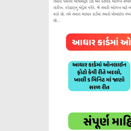
તમારો પર્સનલ બાયોમેટ્રિક ડેટા અને કેટલીક ઓળખ સંબંધ
તારીખ, રહેઠાણનું એડ્રેસ વગેરે, જે તમારી ઓળખ માટે
શકો છો. તમે તમારા આધાર કાર્ડમાં તમારો મોબાઈલ નંબ
છો...