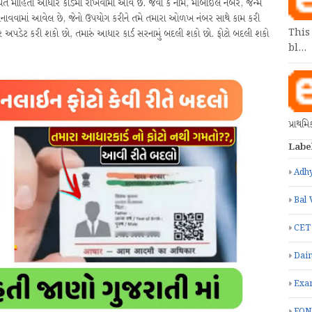
િત માહિતી આધાર કાર્ડમાં રાખવામાં આવે છે. જેવી કે નામ, મોબાઈલ નંબર, જન્મ
 બનાવવામાં આવેલ છે, જેનો ઉપયોગ કરીને તમે તમારા ઓળખ નંબર સાથે કામ કરી
This
ર અપડેટ કરી શકો છો, તમારું આધાર કાર્ડ સરનામું બદલી શકો છો. ફોટો બદલી શકો
bl…
પ્રાથમ
Labe
Adhy
Bal 
CET
Dain
Exa
FON