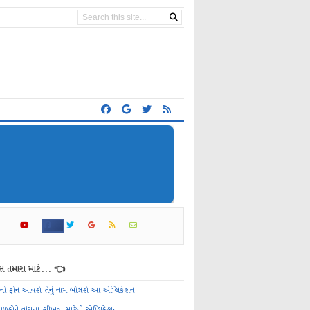
 તમારા માટે... 👈
ેનો ફોન આવશે તેનું નામ બોલશે આ એપ્લિકેશન
ાળકોને વાંચતા શીખવા માટેની એપ્લિકેશન