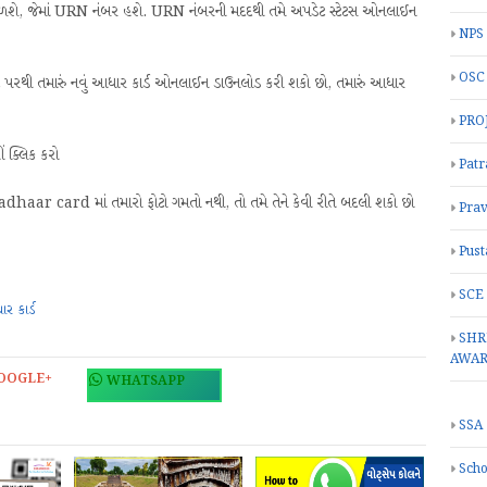
તિ મળશે, જેમાં URN નંબર હશે. URN નંબરની મદદથી તમે અપડેટ સ્ટેટસ ઓનલાઈન
NPS
OSC
રથી તમારું નવું આધાર કાર્ડ ઓનલાઈન ડાઉનલોડ કરી શકો છો, તમારું આધાર
PRO
ં ક્લિક કરો
Patr
Aadhaar card માં તમારો ફોટો ગમતો નથી, તો તમે તેને કેવી રીતે બદલી શકો છો
Prav
Pust
SCE
ર કાર્ડ
SHR
AWA
OOGLE+
WHATSAPP
SSA
Scho