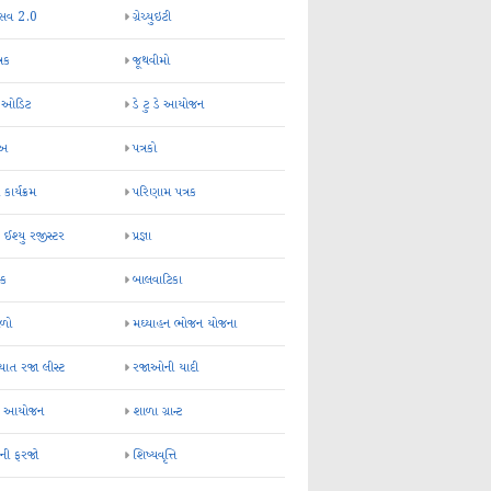
્સવ 2.0
ગ્રેચ્યુઇટી
્રક
જૂથવીમો
ર ઓડિટ
ડે ટુ ડે આયોજન
-અ
પત્રકો
 કાર્યક્રમ
પરિણામ પત્રક
 ઈશ્યુ રજીસ્ટર
પ્રજ્ઞા
ન્ક
બાલવાટિકા
ેળો
મઘ્યાહન ભોજન યોજના
ાત રજા લીસ્ટ
રજાઓની યાદી
િક આયોજન
શાળા ગ્રાન્ટ
કની ફરજો
શિષ્યવૃત્તિ