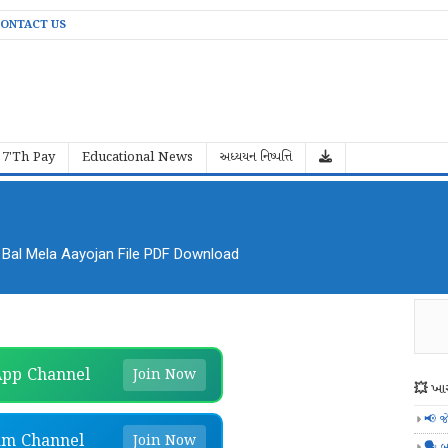
ONTACT US
7'Th Pay
Educational News
અધ્યયન નિષ્પત્તિ
al Mela Aayojan File PDF Download
pp Channel
Join Now
💥 ખાસ
📢 જ
am Channel
Join Now
🗣️ બ