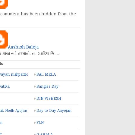
 comment has been hidden from the
Aashish Baleja
િક શાળા નવી તરસાલી. તા. ઝઘડિયા જિ.…
ls
ayan nishpattio
BAL MELA
Vatika
Bangles Day
DIN VISHESH
ik Nodh Ayojan
Day to Day Aayojan
m
FLN
T
G-SHALA