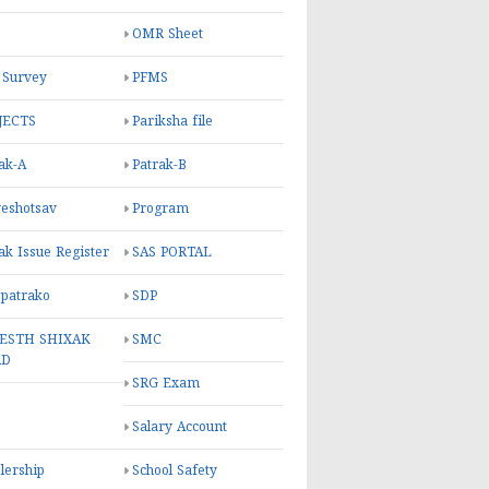
OMR Sheet
 Survey
PFMS
JECTS
Pariksha file
ak-A
Patrak-B
eshotsav
Program
ak Issue Register
SAS PORTAL
 patrako
SDP
ESTH SHIXAK
SMC
RD
SRG Exam
Salary Account
lership
School Safety