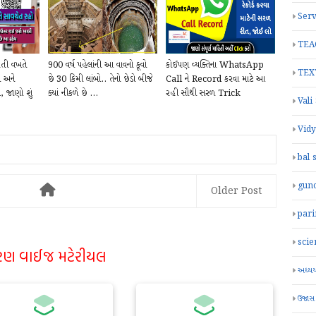
Serv
TEA
તી વખતે
900 વર્ષ પહેલાંની આ વાવનો કૂવો
કોઈપણ વ્યક્તિના WhatsApp
TEX
લ અને
છે 30 કિમી લાંબો.. તેનો છેડો બીજે
Call ને Record કરવા માટે આ
, જાણો શું
ક્યાં નીકળે છે ...
રહી સૌથી સરળ Trick
Vali
Vid
bal 
gun
Older Post
par
scie
રણ વાઈજ મટેરીયલ
અધ્યયન
ઉજાસ