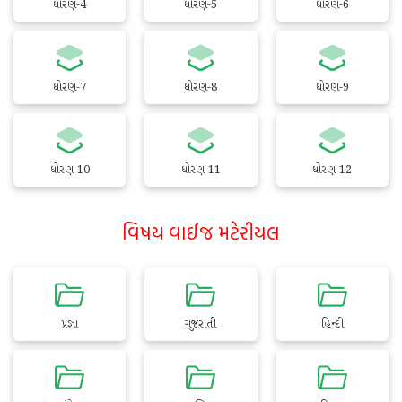
ધોરણ-4
ધોરણ-5
ધોરણ-6
ધોરણ-7
ધોરણ-8
ધોરણ-9
ધોરણ-10
ધોરણ-11
ધોરણ-12
વિષય વાઈજ મટેરીયલ
પ્રજ્ઞા
ગુજરાતી
હિન્દી