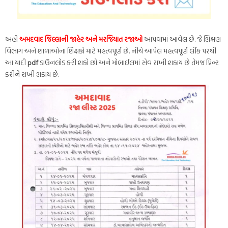
અહીં
અમદવાદ જિલ્લાની જાહેર અને મરજિયાત રજાઓ
આપવામાં આવેલ છે. જે શિક્ષણ
વિભાગ અને શાળાઓના શિક્ષકો માટે મહત્વપૂર્ણ છે. નીચે આપેલ મહત્વપૂર્ણ લીંક પરથી
આ યાદી
pdf
ડાઉનલોડ કરી શકો છો અને મોબાઈલમાં સેવ રાખી શકાય છે તેમજ પ્રિન્ટ
કરીને રાખી શકાય છે.