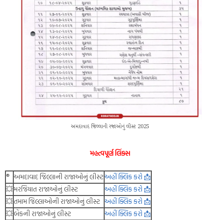
અમદાવાદ જિલ્લાની રજાઓનું લીસ્ટ 2025
મહત્વપૂર્ણ લિંક્સ
®️
અમદાવાદ જિલ્લાની રાજાઓનું લીસ્ટ
અહીં ક્લિક કરો 📩
💥
મરજિયાત રાજાઓનું લીસ્ટ
અહીં ક્લિક કરો 📩
💥
તમામ જિલ્લાઓની રાજાઓનું લીસ્ટ
અહીં ક્લિક કરો 📩
💥
બેંકની રાજાઓનું લીસ્ટ
અહીં ક્લિક કરો 📩