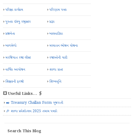
પરિક્ષા કાર્યક્રમ
પરિણામ પત્રક
પુસ્તક ઈશ્યુ રજીસ્ટર
પ્રજ્ઞા
પ્રશ્નબેન્ક
બાલવાટિકા
બાળમેળો
મઘ્યાહન ભોજન યોજના
મરજિયાત રજા લીસ્ટ
રજાઓની યાદી
વાર્ષિક આયોજન
શાળા ગ્રાન્ટ
શિક્ષકની ફરજો
શિષ્યવૃત્તિ
💥 Useful Links... 🖇️
✒️ Treasury Challan Form ગુજરાતી
🎉 શાળા પ્રવેશોત્સવ 2025 તમામ પત્રકો
Search This Blog