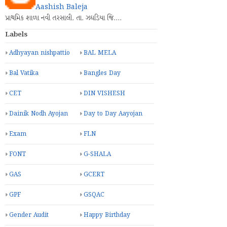
Aashish Baleja
પ્રાથમિક શાળા નવી તરસાલી. તા. ઝઘડિયા જિ.…
Labels
Adhyayan nishpattio
BAL MELA
Bal Vatika
Bangles Day
CET
DIN VISHESH
Dainik Nodh Ayojan
Day to Day Aayojan
Exam
FLN
FONT
G-SHALA
GAS
GCERT
GPF
GSQAC
Gender Audit
Happy Birthday