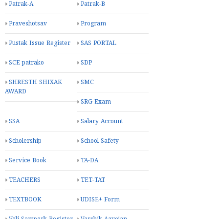
Patrak-A
Patrak-B
Praveshotsav
Program
Pustak Issue Register
SAS PORTAL
SCE patrako
SDP
SHRESTH SHIXAK
SMC
AWARD
SRG Exam
SSA
Salary Account
Scholership
School Safety
Service Book
TA-DA
TEACHERS
TET-TAT
TEXTBOOK
UDISE+ Form