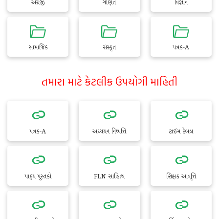
અંગ્રેજી
ગણિત
વિજ્ઞાન
સામાજિક
સંસ્કૃત
પત્રક-A
તમારા માટે કેટલીક ઉપયોગી માહિતી
પત્રક-A
અધ્યયન નિષ્પત્તિ
ટાઈમ ટેબલ
પાઠ્ય પુસ્તકો
FLN સાહિત્ય
શિક્ષક આવૃત્તિ