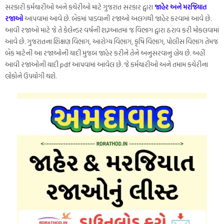
સરકારી કર્મચારીઓ અને કચેરીઓ માટે ગુજરાત સરકાર દ્વારા
જાહેર અને મરજિયાત
રજાઓ
આપવામાં આવે છે. બેંકમાં પાડવાની રજાઓ અલગથી જાહેર કરવામાં આવે છે.
આવી રજાઓ માટે જે તે કેલેન્ડર વર્ષની શરૂઆતમાં જ વિભાગ દ્વારા ઠરાવ કરી મોકલવામાં
આવે છે. ગુજરાતના શિક્ષણ વિભાગ, આરોગ્ય વિભાગ, કૃષિ વિભાગ, પોલીસ વિભાગ તેમજ
બેંક માટેની આ રજાઓની યાદી મુજબ જાહેર કરીને તેને અનુસરવાનું હોય છે. અહીં
આવી રજાઓની યાદી pdf આપવામાં આવેલ છે. જે કર્મચારીઓ અને તમામ કચેરીના
લોકોને ઉપયોગી થશે.