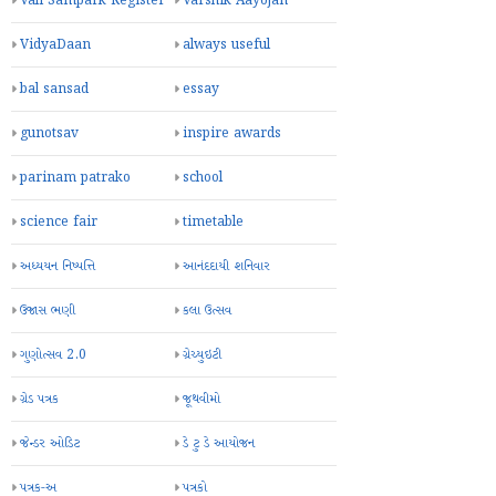
Vali Sampark Register
Varshik Aayojan
VidyaDaan
always useful
bal sansad
essay
gunotsav
inspire awards
parinam patrako
school
science fair
timetable
અધ્યયન નિષ્પત્તિ
આનંદદાયી શનિવાર
ઉજાસ ભણી
કલા ઉત્સવ
ગુણોત્સવ 2.0
ગ્રેચ્યુઇટી
ગ્રેડ પત્રક
જૂથવીમો
જેન્ડર ઓડિટ
ડે ટુ ડે આયોજન
પત્રક-અ
પત્રકો