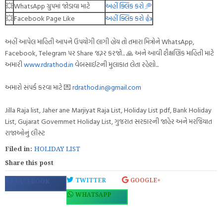
💥
WhatsApp ગ્રુપમાં જોડાવા માટે
અહીં ક્લિક કરો 🥏
💥
Facebook Page Like
અહીં ક્લિક કરો 👍
અહીં આપેલ માહિતી આપને ઉપયોગી લાગી હોય તો તમારા મિત્રોને WhatsApp,
Facebook, Telegram પર Share જરૂર કરજો... 🙏 અને આવી શૈક્ષણિક માહિતી માટે
અમારી
www.rdrathod.in
વેબસાઈટની મુલાકાત લેતા રહેશો...
અમારો સંપર્ક કરવા માટે 💌
rdrathod.in@gmail.com
Jilla Raja list, Jaher ane Marjiyat Raja List, Holiday List pdf, Bank Holiday
List, Gujarat Governmet Holiday List, ગુજરાત સરકારની જાહેર અને મરજિયાત
રાજાઓનું લીસ્ટ
Filed in:
HOLIDAY LIST
Share this post
TWITTER
GOOGLE+
FACEBOOK
WHATSAPP