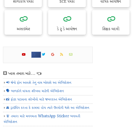
શાળાકીય પત્રકો
SCE પત્રકો
વાર્ષિક આયોજન
અસાઇમેન્ટ
ડે ટુ ડે આયોજન
શિક્ષક બદલી
💥 ખાસ તમારા માટે... 👈
📢 જેનો ફોન આવશે તેનું નામ બોલશે આ એપ્લિકેશન
🗣️ બાળકોને વાંચતા શીખવા માટેની એપ્લિકેશન
📸 ફોટા પાડવાના શોખીનો માટે જબરદસ્ત એપ્લિકેશન
🚘 ડ્રાઈવિંગ કરતા કે કામમાં હોય ત્યારે ઉપયોગી થશે આ એપ્લિકેશન
🧚 તમારા માટે મનગમતા WhatsApp Sticker બનાવતી
એપ્લિકેશન