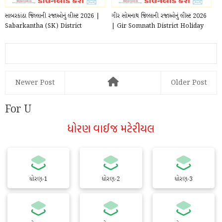
સાબરકાંઠા જિલ્લાની રજાઓનું લીસ્ટ 2026 |
ગીર સોમનાથ જિલ્લાની રજાઓનું લીસ્ટ 2026
Sabarkantha (SK) District
| Gir Somnath District Holiday
Holiday List p...
List pdf 2...
Newer Post
Older Post
For U
ધોરણ વાઈજ મટેરીયલ
ધોરણ-1
ધોરણ-2
ધોરણ-3