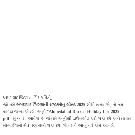
અમદાવાદ જિલ્લાના શિક્ષક મિત્રો,,
અમદાવાદ
જો તમે
જિલ્લાની રજાઓનું લીસ્ટ 2025
શોધી રહ્યા છો, તો તમે
યોગ્ય જગ્યાએ છો. અહીં "
Ahmedabad District Holiday List 2025
pdf"
મુકવામાં આવેલ છે. જે તમે અહીંથી ડાઉનલોડ કરી શકો છો અને તમારા
મોબાઈલમાં સેવ પણ રાખી શકો છો, જે તમને આખું વર્ષ કામ આવશે.