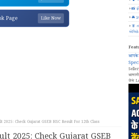
📸 ફ
🚘 ડ્
ok Page
Like Now
🧚 ત
એપ્લિક
Feat
आपके 
Speci
Seller
आसानी
जैसे L
t 2025: Check Gujarat GSEB HSC Result For 12th Class
ult 2025: Check Gujarat GSEB