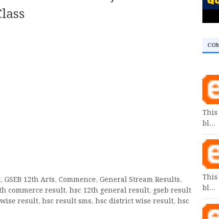
Class
CO
This
bl…
This
t, GSEB 12th Arts, Commence, General Stream Results,
bl…
2th commerce result, hsc 12th general result, gseb result
wise result, hsc result sms, hsc district wise result, hsc