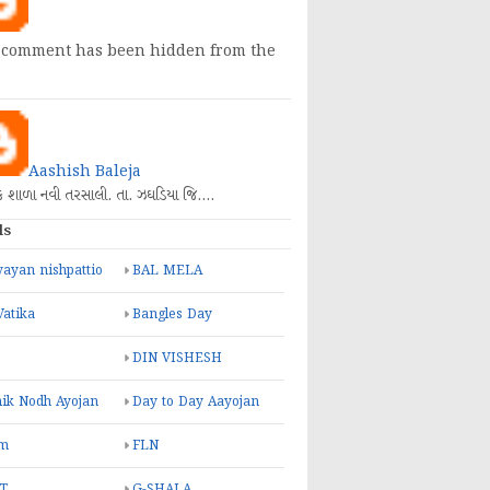
 comment has been hidden from the
Aashish Baleja
િક શાળા નવી તરસાલી. તા. ઝઘડિયા જિ.…
ls
ayan nishpattio
BAL MELA
Vatika
Bangles Day
DIN VISHESH
ik Nodh Ayojan
Day to Day Aayojan
m
FLN
T
G-SHALA