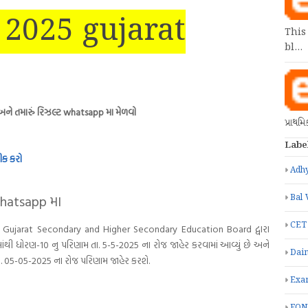
t 2025 gujarat
This
bl…
ો અને તમારું રિઝલ્ટ whatsapp મા મેળવો
પ્રાથમ
Labe
ીક કરો
Adhy
Whatsapp મા
Bal 
CET
મ; Gujarat Secondary and Higher Secondary Education Board દ્વારા
માંથી ધોરણ-10 નુ પરિણામ તા. 5-5-2025 ના રોજ જાહેર કરવામાં આવ્યું છે અને
Dain
ે. 05-05-2025 ના રોજ પરિણામ જાહેર કરશે.
Exa
FON