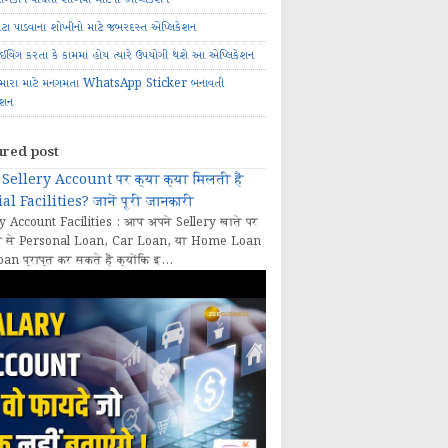
ોટા પાડવાના શોખીનો માટે જબરદસ્ત એપ્લિકેશન
રાઈવિંગ કરતા કે કામમાં હોય ત્યારે ઉપયોગી થશે આ એપ્લિકેશન
મારા માટે મનગમતા WhatsApp Sticker બનાવતી
ેશન
ured post
Sellery Account पर क्या क्या मिलती हैं
al Facilities? जानें पूरी जानकारी
y Account Facilities : आप अपने Sellery खाते पर
 से Personal Loan, Car Loan, या Home Loan
oan प्राप्त कर सकते हैं क्योंकि इ...