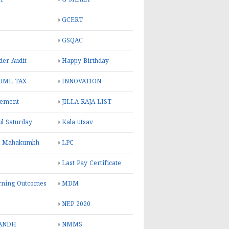
GCERT
GSQAC
er Audit
Happy Birthday
OME TAX
INNOVATION
rement
JILLA RAJA LIST
ul Saturday
Kala utsav
l Mahakumbh
LPC
Last Pay Certificate
rning Outcomes
MDM
NEP 2020
ANDH
NMMS