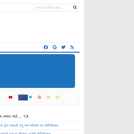
 તમારા માટે... 👈
ેનો ફોન આવશે તેનું નામ બોલશે આ એપ્લિકેશન
ાળકોને વાંચતા શીખવા માટેની એપ્લિકેશન