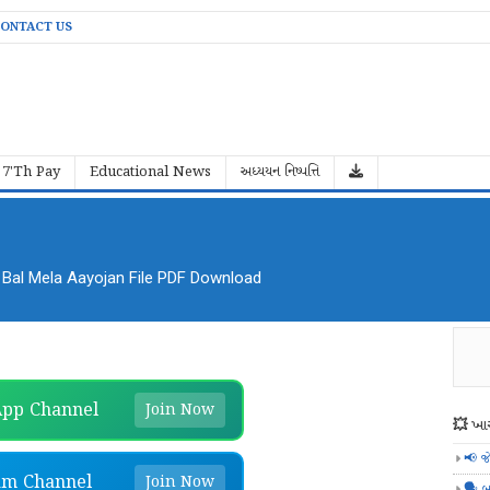
ONTACT US
7'Th Pay
Educational News
અધ્યયન નિષ્પત્તિ
al Mela Aayojan File PDF Download
pp Channel
Join Now
💥 ખાસ
📢 જ
am Channel
Join Now
🗣️ બ