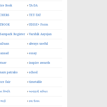
ice Book
TA-DA
CHERS
TET-TAT
TBOOK
UDISE+ Form
 Sampark Register
Varshik Aayojan
yaDaan
always useful
sansad
essay
otsav
inspire awards
inam patrako
school
nce fair
timetable
 નિષ્પત્તિ
આનંદદાયી શનિવાર
 ભણી
કલા ઉત્સવ