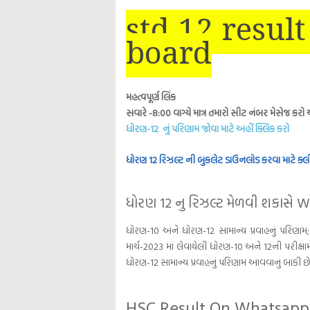
std 12 resul
board
મહત્વપૂર્ણ લિંક
સવારે -8:00 વાગ્યે માત્ર તમારો સીટ નંબર મેસેજ કર
ધોરણ-12 નું પરિણામ જોવા માટે અહીં ક્લિક કરો
ધોરણ 12 રિઝલ્ટ ની બુકલેટ ડાઉનલોડ કરવા માટે ક્લ
ધોરણ 12 નુ રિઝલ્ટ મેળવી શકાસે 
ધોરણ-10 અને ધોરણ-12 સામાન્ય પ્રવાહનું પરિણા
માર્ચ-2023 માં લેવાયેલી ધોરણ-10 અને 12ની પરીક્ષા
ધોરણ-12 સામાન્ય પ્રવાહનું પરિણામ આવવાનુ બાકી છ
HSC Result On Whatsapp