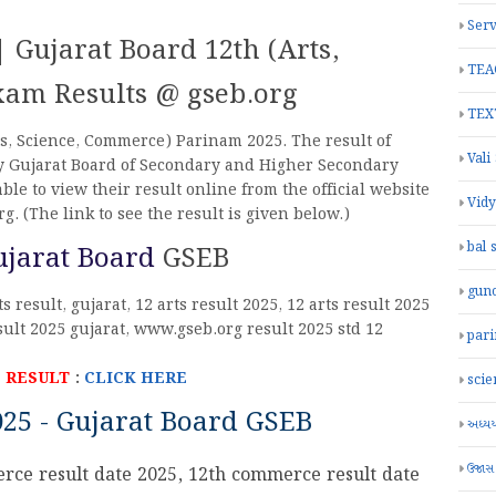
Serv
 Gujarat Board 12th (Arts,
TEA
xam Results @ gseb.org
TEX
ts, Science, Commerce) Parinam 2025. The result of
Vali
y Gujarat Board of Secondary and Higher Secondary
ble to view their result online from the official website
Vid
. (The link to see the result is given below.)
bal 
Gujarat Board
GSEB
gun
ts result, gujarat, 12 arts result 2025, 12 arts result 2025
esult 2025 gujarat, www.gseb.org result 2025 std 12
par
 RESULT
:
CLICK HERE
scie
25 - Gujarat Board GSEB
અધ્યયન
ઉજાસ
rce result date 2025, 12th commerce result date