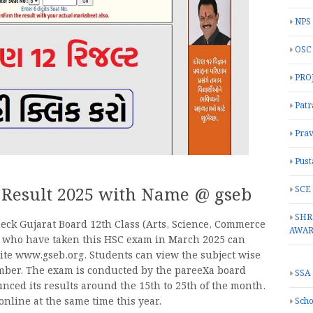
NPS
OSC
PRO
Patr
Prav
Pust
SCE
h Result 2025 with Name @ gseb
SHR
eck Gujarat Board 12th Class (Arts, Science, Commerce
AWA
s who have taken this HSC exam in March 2025 can
bsite www.gseb.org. Students can view the subject wise
umber. The exam is conducted by the pareeXa board
SSA
ced its results around the 15th to 25th of the month.
nline at the same time this year.
Scho