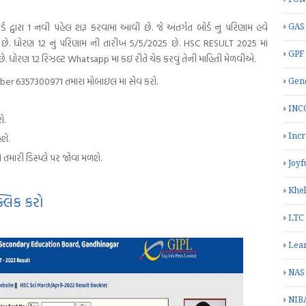
્ડ દ્વારા 1 નવી પહેલ શરૂ કરવામા આવી છે. જે અંતર્ગત બોર્ડ નુ પરિણામ હવે
GAS
 છે. ધોરણ 12 નું પરિણામ ની તારીખ 5/5/2025 છે. HSC RESULT 2025 માં
GPF
રણ 12 રિઝલ્ટ Whatsapp મા કઇ રીતે ચેક કરવું તેની માહિતી મેળવીએ.
er 6357300971 તમારા મોબાઇલ મા સેવ કરો.
Gend
INC
ે.
Inc
શે.
તમારી ડિસ્પ્લે પર જોવા મળશે.
Joyf
Khe
્લિક કરો
LTC
Lea
NAS
NIB