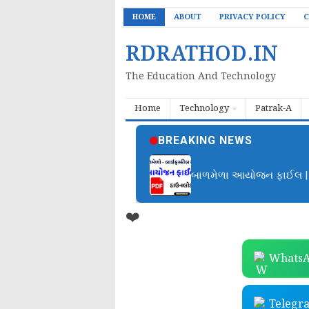
HOME
ABOUT
PRIVACY POLICY
C
RDRATHOD.IN
The Education And Technology
Home
Technology
Patrak-A
BREAKING NEWS
બાળમેળા આયોજન ફાઈલ | B
❤️
WhatsA
Telegr