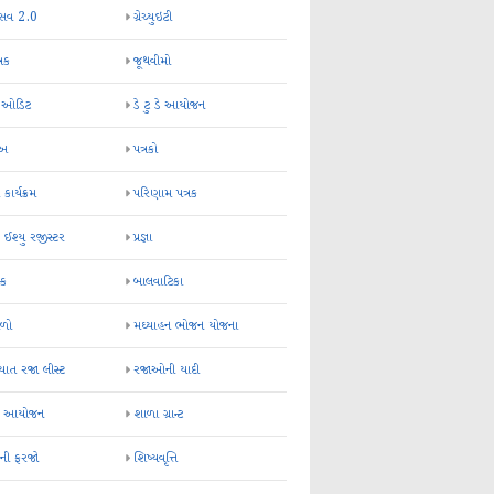
્સવ 2.0
ગ્રેચ્યુઇટી
્રક
જૂથવીમો
ર ઓડિટ
ડે ટુ ડે આયોજન
-અ
પત્રકો
 કાર્યક્રમ
પરિણામ પત્રક
 ઈશ્યુ રજીસ્ટર
પ્રજ્ઞા
ન્ક
બાલવાટિકા
ેળો
મઘ્યાહન ભોજન યોજના
ાત રજા લીસ્ટ
રજાઓની યાદી
િક આયોજન
શાળા ગ્રાન્ટ
કની ફરજો
શિષ્યવૃત્તિ