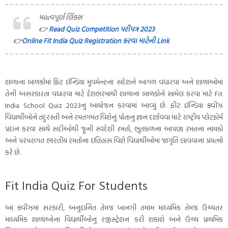
મહત્વપૂર્ણ લિંક્સ
👉
Read Quiz Competition પરીપત્ર 2023
👉
Online Fit India Quiz Registration કરવા માટેની Link
શાળાના બાળકોમાં ફિટ ઈન્ડિયા મુવમેન્ટના સંદેશને આગળ વધારવા અને શાળાઓમાં
તેની અસરકારતા વધારવા માટે દેશભરમાંથી શાળાના બાળકોને સામેલ કરવા માટે Fit
India School Quiz 2023નું આયોજન કરવામાં આવ્યું છે. ફીટ ઈન્ડિયા ક્વીઝ
વિદ્યાર્થીઓને તંદુરસ્તી અને રમતગમત વિશેનું પોતાનું જ્ઞાન દર્શાવવા માટે રાષ્ટ્રીય પ્લેટફોર્મ
પ્રદાન કરવા સાથે સદીઓથી જૂની સ્વદેશી રમતો, ભૂતકાળના આપણા રમતના નાયકો
અને પરંપરાગત ભારતીય રમતોના ઇતિહાસ વિશે વિદ્યાર્થીઓમાં જાગૃતિ લાવવાનાં પ્રયત્નો
કરે છે.
Fit India Quiz For Students
આ ક્વીઝમાં સરકારી, અનુદાનિત તેમજ ખાનગી તમામ માધ્યમિક તેમજ ઉચ્ચતર
માધ્યમિક શાળાઓના વિદ્યાર્થીઓનું રજીસ્ટ્રેશન કરી શકાશે અને ઉચ્ચ પ્રાથમિક