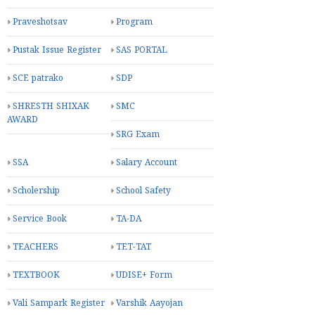
Praveshotsav
Program
Pustak Issue Register
SAS PORTAL
SCE patrako
SDP
SHRESTH SHIXAK
SMC
AWARD
SRG Exam
SSA
Salary Account
Scholership
School Safety
Service Book
TA-DA
TEACHERS
TET-TAT
TEXTBOOK
UDISE+ Form
Vali Sampark Register
Varshik Aayojan