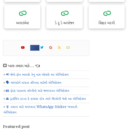
અસાઇમેન્ટ
ડે ટુ ડે આયોજન
શિક્ષક બદલી
💥 ખાસ તમારા માટે... 👈
📢 જેનો ફોન આવશે તેનું નામ બોલશે આ એપ્લિકેશન
🗣️ બાળકોને વાંચતા શીખવા માટેની એપ્લિકેશન
📸 ફોટા પાડવાના શોખીનો માટે જબરદસ્ત એપ્લિકેશન
🚘 ડ્રાઈવિંગ કરતા કે કામમાં હોય ત્યારે ઉપયોગી થશે આ એપ્લિકેશન
🧚 તમારા માટે મનગમતા WhatsApp Sticker બનાવતી
એપ્લિકેશન
Featured post