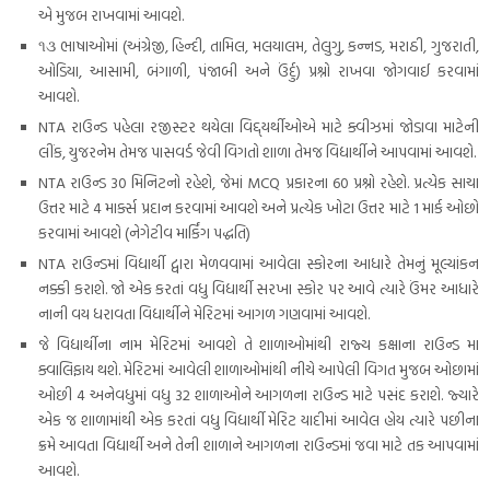
એ મુજબ રાખવામાં આવશે.
૧૩ ભાષાઓમાં (અંગ્રેજી, હિન્દી, તામિલ, મલયાલમ, તેલુગુ, કન્નડ, મરાઠી, ગુજરાતી,
ઓડિયા, આસામી, બંગાળી, પંજાબી અને ઉંર્દુ) પ્રશ્નો રાખવા જોગવાઈ કરવામાં
આવશે.
NTA રાઉન્ડ પહેલા રજીસ્ટર થયેલા વિદ્દ્યર્થીઓએ માટે ક્વીઝમાં જોડાવા માટેની
લીંક, યુજરનેમ તેમજ પાસવર્ડ જેવી વિગતો શાળા તેમજ વિદ્યાર્થીને આપવામાં આવશે.
NTA રાઉન્ડ 30 મિનિટનો રહેશે, જેમાં MCQ પ્રકારના 60 પ્રશ્નો રહેશે. પ્રત્યેક સાચા
ઉત્તર માટે 4 માર્ક્સ પ્રદાન કરવામાં આવશે અને પ્રત્યેક ખોટા ઉત્તર માટે 1 માર્ક ઓછો
કરવામાં આવશે (નેગેટીવ માર્કિંગ પદ્ધતિ)
NTA રાઉન્ડમાં વિદ્યાર્થી દ્વારા મેળવવામાં આવેલા સ્કોરના આધારે તેમનું મૂલ્યાંકન
નક્કી કરાશે. જો એક કરતાં વધુ વિદ્યાર્થી સરખા સ્કોર પર આવે ત્યારે ઉંમર આધારે
નાની વય ધરાવતા વિદ્યાર્થીને મેરિટમાં આગળ ગણવામાં આવશે.
જે વિદ્યાર્થીના નામ મેરિટમાં આવશે તે શાળાઓમાંથી રાજ્ય કક્ષાના રાઉન્ડ મા
ક્વાલિફાય થશે. મેરિટમાં આવેલી શાળાઓમાંથી નીચે આપેલી વિગત મુજબ ઓછામાં
ઓછી 4 અનેવધુમાં વધુ 32 શાળાઓને આગળના રાઉન્ડ માટે પસંદ કરાશે. જ્યારે
એક જ શાળામાંથી એક કરતાં વધુ વિદ્યાર્થી મેરિટ યાદીમાં આવેલ હોય ત્યારે પછીના
ક્રમે આવતા વિદ્યાર્થી અને તેની શાળાને આગળના રાઉન્ડમાં જવા માટે તક આપવામાં
આવશે.