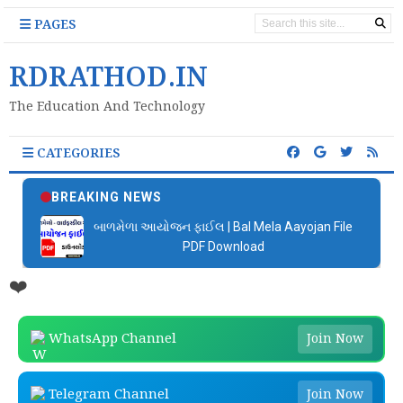
PAGES
RDRATHOD.IN
The Education And Technology
CATEGORIES
BREAKING NEWS
બાળમેળા આયોજન ફાઈલ | Bal Mela Aayojan File
PDF Download
❤️
WhatsApp Channel
Join Now
Telegram Channel
Join Now