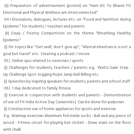
(ii) Preparation of advertisement (poster) on "Hum Kit To Bharat Fit
Emotional and Physical Wellness are interconnected"
04 I Discussions, dialogues, lectures etc. on “Food and Nutrition during
Epidemic” for students / teachers and parents
(Ii) Essay / Poetry Competition on the theme "Breathing Healthy
Epidemic"
(i) On topics like "Get well, don't give up", "Mental inheritance is not a
goal but travel" etc. Creating a podcast / movie
05 | Online quiz related to exercises / sports
(i) Challenges for students, teachers / parents e.g. Watts Gale Step -
Up Challenge Spot Jogging Rope Jump Ball Billing etc.
(i) Speeches by inspiring speakers for students, parents and school staff
06 | 1 day dedicated to family fitness:
(i) Exercise in conjunction with students and parents - Demonstration
of use of Fit India Active Day Casseroles | Can be done for purposes
(I) Constructive use of home appliances for sports and exercise.
E.g. Warmup exercises Aluminum foil inside socks - Ball and any piece of
wood - Fitness circuit for playing bat cricket - Draw stairs on the floor
with chalk