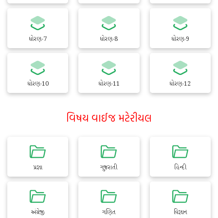
ધોરણ-7
ધોરણ-8
ધોરણ-9
ધોરણ-10
ધોરણ-11
ધોરણ-12
વિષય વાઈજ મટેરીયલ
પ્રજ્ઞા
ગુજરાતી
હિન્દી
અંગ્રેજી
ગણિત
વિજ્ઞાન