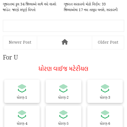
ગુજરાતમાં કુલ 34 જિલ્લાઓ સાથે નવો નકશો
ગુજરાત સરકારનો મોટો નિર્ણય: 33
જાહેર: જાણો સંપૂર્ણ વિગતો
જિલ્લાઓમાં 17 નવા તાલુકા બનશે, સરકારની
કેબિનેટ બે...
Newer Post
Older Post
For U
ધોરણ વાઈજ મટેરીયલ
ધોરણ-1
ધોરણ-2
ધોરણ-3
ધોરણ-4
ધોરણ-5
ધોરણ-6