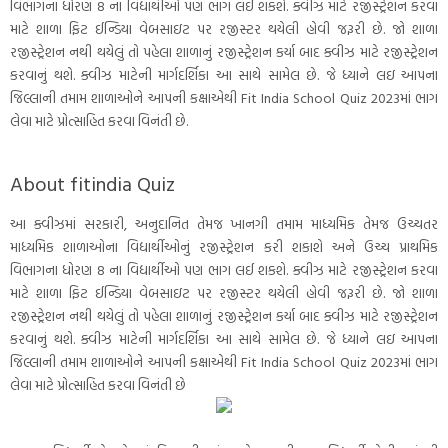
વિભાગના ધોરણ 8 ના વિદ્યાર્થીઓ પણ ભાગ લઈ શકશે. ક્વીઝ માટે રજીસ્ટ્રેશન કરવા
માટે શાળા ફિટ ઈન્ડિયા વેબસાઇટ પર રજીસ્ટર થયેલી હોવી જરૂરી છે. જો શાળા
રજીસ્ટ્રેશન નથી થયેલું તો પહેલા શાળાનું રજીસ્ટ્રેશન કર્યા બાદ ક્વીઝ માટે રજીસ્ટ્રેશન
કરવાનું થશે. ક્વીઝ માટેની માર્ગદર્શિકા આ સાથે સામેલ છે. જે ધ્યાને લઇ આપના
જિલ્લાની તમામ શાળાઓને આપની કક્ષાએથી Fit India School Quiz 2023માં ભાગ
લેવા માટે પ્રોત્સાહિત કરવા વિનંતી છે.
About fitindia Quiz
આ ક્વીઝમાં સરકારી, અનુદાનિત તેમજ ખાનગી તમામ માધ્યમિક તેમજ ઉચ્ચતર
માધ્યમિક શાળાઓના વિદ્યાર્થીઓનું રજીસ્ટ્રેશન કરી શકાશે અને ઉચ્ચ પ્રાથમિક
વિભાગના ધોરણ 8 ના વિદ્યાર્થીઓ પણ ભાગ લઈ શકશે. ક્વીઝ માટે રજીસ્ટ્રેશન કરવા
માટે શાળા ફિટ ઈન્ડિયા વેબસાઇટ પર રજીસ્ટર થયેલી હોવી જરૂરી છે. જો શાળા
રજીસ્ટ્રેશન નથી થયેલું તો પહેલા શાળાનું રજીસ્ટ્રેશન કર્યા બાદ ક્વીઝ માટે રજીસ્ટ્રેશન
કરવાનું થશે. ક્વીઝ માટેની માર્ગદર્શિકા આ સાથે સામેલ છે. જે ધ્યાને લઇ આપના
જિલ્લાની તમામ શાળાઓને આપની કક્ષાએથી Fit India School Quiz 2023માં ભાગ
લેવા માટે પ્રોત્સાહિત કરવા વિનંતી છે