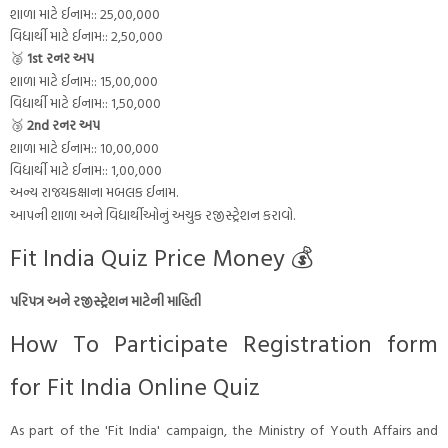
શાળા માટે ઈનામ:: 25,00,000
વિદ્યાર્થી માટે ઈનામ:: 2,50,000
🥈
1st રનર અપ
શાળા માટે ઈનામ:: 15,00,000
વિદ્યાર્થી માટે ઈનામ:: 1,50,000
🥉
2nd રનર અપ
શાળા માટે ઈનામ:: 10,00,000
વિદ્યાર્થી માટે ઈનામ:: 1,00,000
અન્ય રાજયકક્ષાના મબલક ઈનામ.
આપની શાળા અને વિદ્યાર્થીઓનું અચુક રજીસ્ટ્રેશન કરાવો.
Fit India Quiz Price Money 💰
પરિપત્ર અને રજીસ્ટ્રેશન માટેની માહિતી
How To Participate Registration form
for Fit India Online Quiz
As part of the 'Fit India' campaign, the Ministry of Youth Affairs and