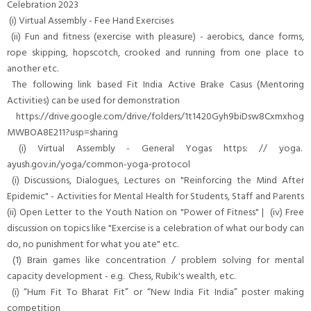
Celebration 2023
(i) Virtual Assembly - Fee Hand Exercises
(ii) Fun and fitness (exercise with pleasure) - aerobics, dance forms,
rope skipping, hopscotch, crooked and running from one place to
another etc.
The following link based Fit India Active Brake Casus (Mentoring
Activities) can be used for demonstration
https://drive.google.com/drive/folders/1t1420Gyh9biDsw8Cxmxhog
MWBOA8E211?usp=sharing
(i) Virtual Assembly - General Yogas https: // yoga.
ayush.gov.in/yoga/common-yoga-protocol
(i) Discussions, Dialogues, Lectures on "Reinforcing the Mind After
Epidemic" - Activities for Mental Health for Students, Staff and Parents
(ii) Open Letter to the Youth Nation on "Power of Fitness" | (iv) Free
discussion on topics like "Exercise is a celebration of what our body can
do, no punishment for what you ate" etc.
(1) Brain games like concentration / problem solving for mental
capacity development - e.g. Chess, Rubik's wealth, etc.
(i) “Hum Fit To Bharat Fit” or “New India Fit India” poster making
competition