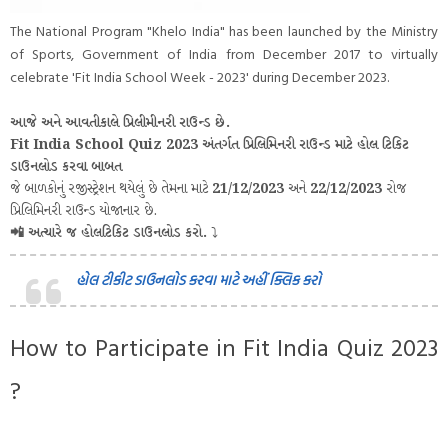
The National Program "Khelo India" has been launched by the Ministry
of Sports, Government of India from December 2017 to virtually
celebrate 'Fit India School Week - 2023' during December 2023.
આજે અને આવતીકાલે પ્રિલીમીનરી રાઉન્ડ છે.
Fit India School Quiz 2023 અંતર્ગત પ્રિલિમિનરી રાઉન્ડ માટે હોલ ટિકિટ
ડાઉનલોડ કરવા બાબત
જે બાળકોનું રજીસ્ટ્રેશન થયેલું છે તેમના માટે
21/12/2023
અને
22/12/2023
રોજ
પ્રિલિમિનરી રાઉન્ડ યોજાનાર છે.
📲 અત્યારે જ હોલટિકિટ ડાઉનલોડ કરો.
⤵️
હોલ ટીકીટ ડાઉનલોડ કરવા માટે અહીં ક્લિક કરો
How to Participate in Fit India Quiz 2023
?