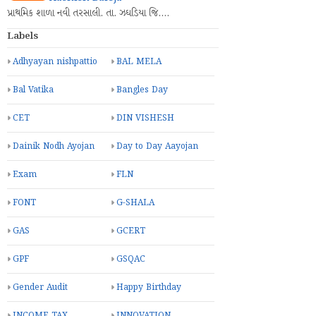
પ્રાથમિક શાળા નવી તરસાલી. તા. ઝઘડિયા જિ.…
Labels
Adhyayan nishpattio
BAL MELA
Bal Vatika
Bangles Day
CET
DIN VISHESH
Dainik Nodh Ayojan
Day to Day Aayojan
Exam
FLN
FONT
G-SHALA
GAS
GCERT
GPF
GSQAC
Gender Audit
Happy Birthday
INCOME TAX
INNOVATION