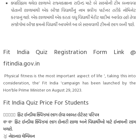
ક્વાલિફાય થયેલ શાળાએ રાજ્યકક્ષાના રાઉન્ડ માટે બે સભ્યોની ટીમ બનાવવા
પોતાની શાળામાંથી એક બીજા વિદ્યાર્થીનું નામ ક્વીઝ પાર્ટનર તરીકે નોમિનેટ
કરવાનું થશે. એક શાળામાંથી એક કરતાં વધુ વિદ્યાર્થી મેરીટ યાદીમાં આવેલ હશે તેવા
સંજોગોમાં બીજા ક્રમનો વિદ્યાર્થી આપમેળે આ બે સભ્યવાળી ટીમનો ભાગ બની જશે.
Fit India Quiz Registration Form Link @
fitindia.gov.in
Physical fitness is the most important aspect of life ', taking this into
consideration, the' Fit ​​India 'campaign has been launched by the
Hon'ble Prime Minister on August 29, 2023.
Fit India Quiz Price For Students
🏃🏻‍♀️🏃‍♂️
ફિટ ઈન્ડીયા ક્વિઝમાં ભાગ લેવા બાબત લેટેસ્ટ પરિપત્ર
💸💸
ફિટ ઈન્ડીયા ક્વિઝમાં ભાગ લેનારી શાળા અને વિદ્યાર્થીઓ માટે ઈનામની રકમ
મળશે.
🥇
નેશનલ ચેમ્પિયન