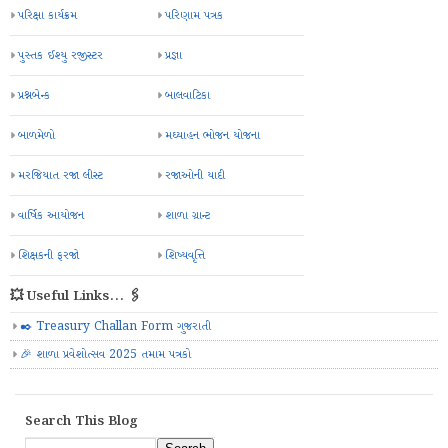
પરિક્ષા કાર્યક્રમ
પરિણામ પત્રક
પુસ્તક ઈશ્યુ રજીસ્ટર
પ્રજ્ઞા
પ્રશ્નબેન્ક
બાલવાટિકા
બાળમેળો
મઘ્યાહન ભોજન યોજના
મરજિયાત રજા લીસ્ટ
રજાઓની યાદી
વાર્ષિક આયોજન
શાળા ગ્રાન્ટ
શિક્ષકની ફરજો
શિષ્યવૃત્તિ
💥 Useful Links... 🖇️
✒️ Treasury Challan Form ગુજરાતી
🎉 શાળા પ્રવેશોત્સવ 2025 તમામ પત્રકો
Search This Blog