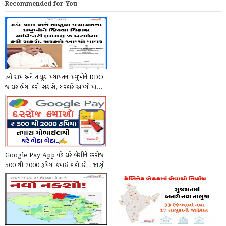
Recommended for You
હવે ગ્રામ અને તાલુકા પંચાયતના પ્રમુખોને DDO
જ ઘર ભેગા કરી શકાશે, સરકારે આપ્યો પા...
Google Pay App વડે ઘરે બેસીને દરરોજ
500 થી 2000 રૂપિયા કમાઈ શકો છો.. જાણો
કેવી ર...