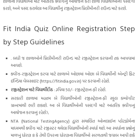
શાળાના વિદ્યાર્થીઓ માટે આંતરિક ક્વીઝનું આયોજન કરી શાળા વિદ્યાર્થીઓની પસંદગી
કરશે, અને પસંદ કરાયેલા આ વિદ્યાર્થીનું રજીસ્ટ્રેશન પ્રિલીમીનરી રાઉન્ડ માટે કરશે.
Fit India Quiz Online Registration Step
by Step Guidelines
. બધી જ શાળાઓને પ્રિલીમીનરી રાઉન્ડ માટે રજીસ્ટ્રેશન કરવાની તક આપવામાં
આવશે.
ક્વીઝ-રજીસ્ટ્રેશન કરવા માટે શાળાએ ઓછામાં ઓછા બે વિદ્યાર્થીની એન્ટ્રી ફિટ
ઈન્ડિયા વેબસાઇટ (https://fitindia.gov.in) પર કરવાની રહેશે.
રજીસ્ટ્રેશન માટે વિદ્યાર્થીદીઠ
: રૂપિયા 50/- રજીસ્ટ્રેશન-ફી રહેશે.
સરકારી શાળામાં મહત્તમ બે વિદ્યાર્થીઓની રજીસ્ટ્રેશન-ફી સ્કૂલ કમ્પોઝીટ
ગ્રાન્ટમાંથી ભરી શકાશે. આ બે વિદ્યાર્થીઓની પસંદગી માટે આંતરિક ક્વીઝનું
આયોજન કરવાનું રહેશે.\
NTA (National TestingAgency) દ્વારા સંચાલિત ઓનલાઈન પ્લેટફોર્મના
માધ્યમથી ક્વીઝ માટે રજીસ્ટર થયેલા વિદ્યાર્થીઓની સ્પર્ધા થશે. આ સ્પર્ધાના પ્રશ્નોનું
માળખું ધોરણ 8 કે તેથી ઉપરના ધોરણના વિદ્યાર્થીઓ સરળતાથી જવાબ આપી શકે