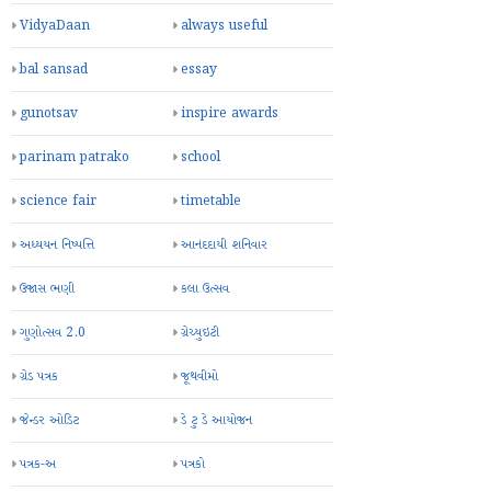
VidyaDaan
always useful
bal sansad
essay
gunotsav
inspire awards
parinam patrako
school
science fair
timetable
અધ્યયન નિષ્પત્તિ
આનંદદાયી શનિવાર
ઉજાસ ભણી
કલા ઉત્સવ
ગુણોત્સવ 2.0
ગ્રેચ્યુઇટી
ગ્રેડ પત્રક
જૂથવીમો
જેન્ડર ઓડિટ
ડે ટુ ડે આયોજન
પત્રક-અ
પત્રકો