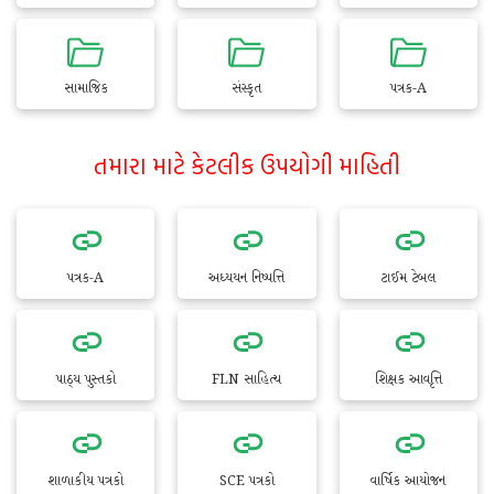
સામાજિક
સંસ્કૃત
પત્રક-A
તમારા માટે કેટલીક ઉપયોગી માહિતી
પત્રક-A
અધ્યયન નિષ્પત્તિ
ટાઈમ ટેબલ
પાઠ્ય પુસ્તકો
FLN સાહિત્ય
શિક્ષક આવૃત્તિ
શાળાકીય પત્રકો
SCE પત્રકો
વાર્ષિક આયોજન