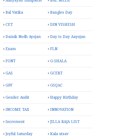
Adhyayan nishpattio
BAL MELA
Bal Vatika
Bangles Day
CET
DIN VISHESH
Dainik Nodh Ayojan
Day to Day Aayojan
Exam
FLN
FONT
G-SHALA
GAS
GCERT
GPF
GSQAC
Gender Audit
Happy Birthday
INCOME TAX
INNOVATION
Increment
JILLA RAJA LIST
Joyful Saturday
Kala utsav