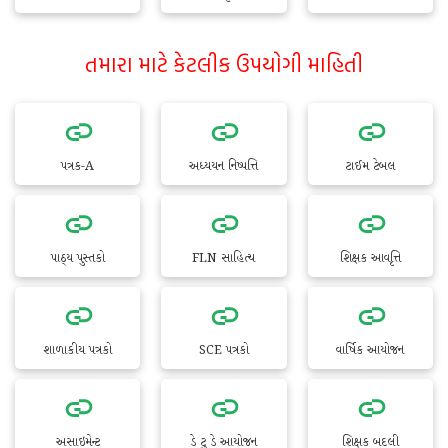
તમારા માટે કેટલીક ઉપયોગી માહિતી
પત્રક-A
અધ્યયન નિષ્પત્તિ
ટાઈમ ટેબલ
પાઠ્ય પુસ્તકો
FLN સાહિત્ય
શિક્ષક આવૃત્તિ
શાળાકીય પત્રકો
SCE પત્રકો
વાર્ષિક આયોજન
અસાઇમેન્ટ
ડે ટુ ડે આયોજન
શિક્ષક બદલી