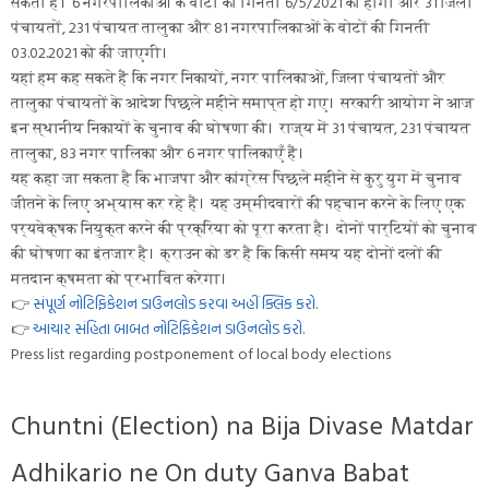
सकता है। 6 नगरपालिकाओं के वोटों की गिनती 6/5/2021 को होगी और 31 जिला
पंचायतों, 231 पंचायत तालुका और 81 नगरपालिकाओं के वोटों की गिनती
03.02.2021 को की जाएगी।
यहां हम कह सकते हैं कि नगर निकायों, नगर पालिकाओं, जिला पंचायतों और
तालुका पंचायतों के आदेश पिछले महीने समाप्त हो गए। सरकारी आयोग ने आज
इन स्थानीय निकायों के चुनाव की घोषणा की। राज्य में 31 पंचायत, 231 पंचायत
तालुका, 83 नगर पालिका और 6 नगर पालिकाएँ हैं।
यह कहा जा सकता है कि भाजपा और कांग्रेस पिछले महीने से कुरु युग में चुनाव
जीतने के लिए अभ्यास कर रहे हैं। यह उम्मीदवारों की पहचान करने के लिए एक
पर्यवेक्षक नियुक्त करने की प्रक्रिया को पूरा करता है। दोनों पार्टियों को चुनाव
की घोषणा का इंतजार है। क्राउन को डर है कि किसी समय यह दोनों दलों की
मतदान क्षमता को प्रभावित करेगा।
👉
સંપૂર્ણ નોટિફિકેશન ડાઉનલોડ કરવા અહીં ક્લિક કરો
.
👉
આચાર સંહિતા બાબત નોટિફિકેશન ડાઉનલોડ કરો.
Press list regarding postponement of local body elections
Chuntni (Election) na Bija Divase Matdar
Adhikario ne On duty Ganva Babat