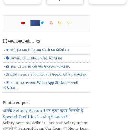
💥 ખાસ તમારા માટે... 👈
📢 જેનો ફોન આવશે તેનું નામ બોલશે આ એપ્લિકેશન
🗣️ બાળકોને વાંચતા શીખવા માટેની એપ્લિકેશન
📸 ફોટા પાડવાના શોખીનો માટે જબરદસ્ત એપ્લિકેશન
🚘 ડ્રાઈવિંગ કરતા કે કામમાં હોય ત્યારે ઉપયોગી થશે આ એપ્લિકેશન
🧚 તમારા માટે મનગમતા WhatsApp Sticker બનાવતી
એપ્લિકેશન
Featured post
आपके Sellery Account पर क्या क्या मिलती हैं
Special Facilities? जानें पूरी जानकारी
Sellery Account Facilities : आप अपने Sellery खाते पर
आसानी से Personal Loan, Car Loan, या Home Loan