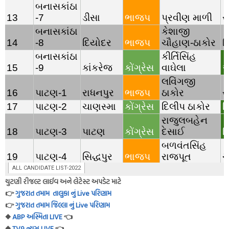
ALL CANDIDATE LIST-2022
ચુટણી રીજલ્ટ લાઈવ અને લેટેસ્ટ અપડેટ માટે
👉
ગુજરાત તમામ તાલુકા નું Live પરિણામ
👉
ગુજરાત તમામ જિલ્લા નું Live પરિણામ
◆
ABP અસ્મિતા LIVE
👈
◆
TV9 ન્યુઝ LIVE
👈