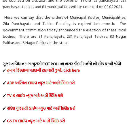
be counted on 6/5/2021 and the votes of 31 district panchayats, 231
panchayat talukas and 81 municipalities will be counted on 03.02.2021.
Here we can say that the orders of Municipal Bodies, Municipalities,
Zila Panchayats and Taluka Panchayats expired last month. The
government commission today announced the election of these local
bodies. There are 31 Panchayats, 231 Panchayat Talukas, 83 Nagar
Palikas and 6 Nagar Palikas in the state.
ગુજરાત વિધાનસભા ચુટણી EXIT POLL ના તારણ ડીકલેર નીચે ની લીંક પરથી જોવો
✓
તમામ જિલ્લાના મતદાની ટકાવારી જુવો.: click here
✓
ABP અસ્મિતા લાઈવ ન્યુઝ માટે અહીં ક્લિક કરો
✓
TV-9 લાઈવ ન્યુઝ માટે અહીં ક્લિક કરો
✓
સંદેશ ગુજરાતી લાઈવ ન્યુઝ માટે અહીં ક્લિક કરો
✓
GS TV લાઈવ ન્યુઝ માટે અહીં ક્લિક કરો