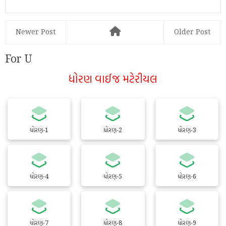
Newer Post
Older Post
For U
ધોરણ વાઈજ મટેરીયલ
ધોરણ-1
ધોરણ-2
ધોરણ-3
ધોરણ-4
ધોરણ-5
ધોરણ-6
ધોરણ-7
ધોરણ-8
ધોરણ-9