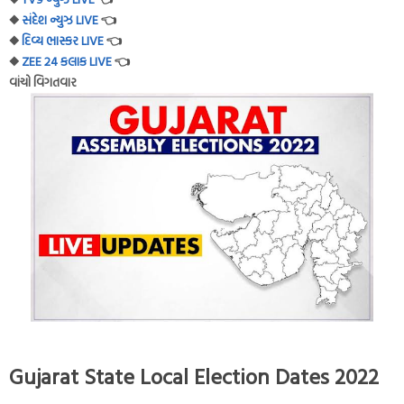
◆
સંદેશ ન્યુઝ LIVE
👈
◆
દિવ્ય ભાસ્કર LIVE
👈
◆
ZEE 24 કલાક LIVE
👈
વાંચો વિગતવાર
Gujarat State Local Election Dates 2022