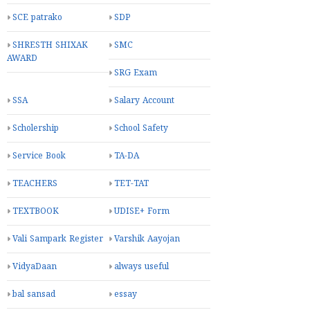
SCE patrako
SDP
SHRESTH SHIXAK
SMC
AWARD
SRG Exam
SSA
Salary Account
Scholership
School Safety
Service Book
TA-DA
TEACHERS
TET-TAT
TEXTBOOK
UDISE+ Form
Vali Sampark Register
Varshik Aayojan
VidyaDaan
always useful
bal sansad
essay