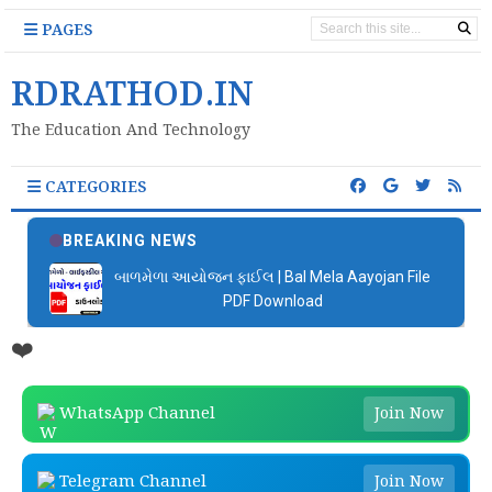
PAGES
RDRATHOD.IN
The Education And Technology
CATEGORIES
BREAKING NEWS
બાળમેળા આયોજન ફાઈલ | Bal Mela Aayojan File
PDF Download
❤️
WhatsApp Channel
Join Now
Telegram Channel
Join Now