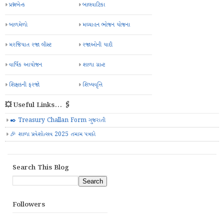
પ્રશ્નબેન્ક
બાલવાટિકા
બાળમેળો
મઘ્યાહન ભોજન યોજના
મરજિયાત રજા લીસ્ટ
રજાઓની યાદી
વાર્ષિક આયોજન
શાળા ગ્રાન્ટ
શિક્ષકની ફરજો
શિષ્યવૃત્તિ
💥 Useful Links... 🖇️
✒️ Treasury Challan Form ગુજરાતી
🎉 શાળા પ્રવેશોત્સવ 2025 તમામ પત્રકો
Search This Blog
Followers