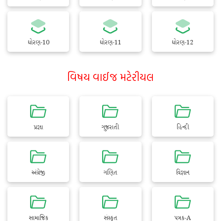
ધોરણ-10
ધોરણ-11
ધોરણ-12
વિષય વાઈજ મટેરીયલ
પ્રજ્ઞા
ગુજરાતી
હિન્દી
અંગ્રેજી
ગણિત
વિજ્ઞાન
સામાજિક
સંસ્કૃત
પત્રક-A