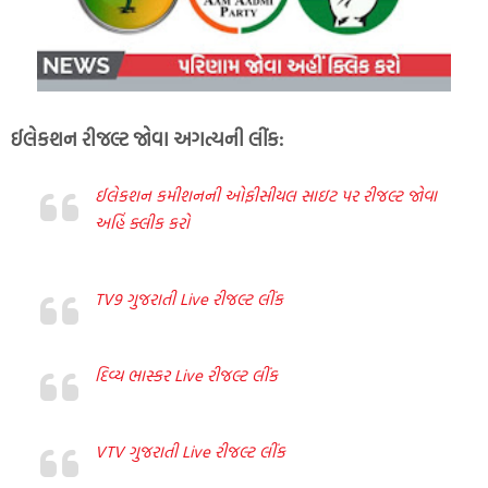
ઈલેકશન રીજલ્ટ જોવા અગત્યની લીંક:
ઈલેકશન કમીશનની ઓફીસીયલ સાઇટ પર રીજલ્ટ જોવા
અહિં ક્લીક કરો
TV9 ગુજરાતી Live રીજલ્ટ લીંક
દિવ્ય ભાસ્કર Live રીજલ્ટ લીંક
VTV ગુજરાતી Live રીજલ્ટ લીંક