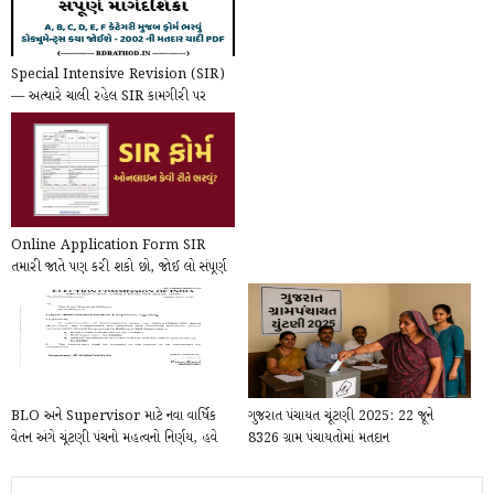
Special Intensive Revision (SIR)
— અત્યારે ચાલી રહેલ SIR કામગીરી પર
સંપૂર્ણ માર્...
Online Application Form SIR
તમારી જાતે પણ કરી શકો છો, જોઈ લો સંપૂર્ણ
માહિતી
BLO અને Supervisor માટે નવા વાર્ષિક
ગુજરાત પંચાયત ચૂંટણી 2025: 22 જૂને
વેતન અંગે ચૂંટણી પંચનો મહત્વનો નિર્ણય, હવે
8326 ગ્રામ પંચાયતોમાં મતદાન
1...