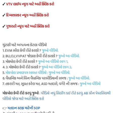
✓
VTV લાઈવ ન્યુઝ માટે અહીં ક્લિક કરો
✓
દિવ્યભાસ્કર ન્યૂઝ અહીં ક્લિક કરો
✓
ગુજરાતી ન્યૂઝ માટે અહીં ક્લિક કરો
ચુંટણી માટે અગત્યના કેટલા વીડિયો
1. EVM સીલ કેવી રીતે કરશો ?
જુઓ વીડિયો.
2. BU,CU,VVPAT જોડાણ કેવી રીતે કરશો ?
જુઓ આ વીડિયો.
3. મોક્પોલ કેવી રીતે કરશો ?
જુઓ આ વીડિયો ભાગ 1
.
4. 3. મોક્પોલ કેવી રીતે કરશો ?
જુઓ આ વીડિયો ભાગ 2
.
5.
મોકપોલ પ્રમાણપત્ર બાબત વીડિયો : જુઓ આ વીડિયો.
6. વૈધાનિક અને બિન વૈધાનિક પરબીડિયાની સમજ :
જુઓ આ વીડિયો.
7. તકરારી મત, સુપ્રત કરેલ મત, ASD મતદારો, વગેરે ની સમજ :
જુઓ આ વીડિયો
મોકપોલ કેવી રીતે કરવુ જુઓ
:
વીડિયો નવું સિલીંગ કઈ રીતે કરવુ AB ગ્રીન પેપરસિલથી
વીડિયો જોવા માટે અહીં ક્લિક કરો
👉
મતદાન સ્ટાફ માટેની SOP