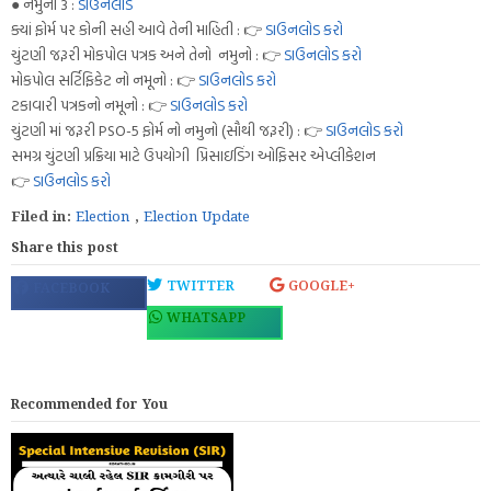
● નમુનો 3 :
ડાઉનલોડ
ક્યાં ફોર્મ પર કોની સહી આવે તેની માહિતી : 👉
ડાઉનલોડ કરો
ચુંટણી જરૂરી મોકપોલ પત્રક અને તેનો નમુનો : 👉
ડાઉનલોડ કરો
મોકપોલ સર્ટિફિકેટ નો નમૂનો : 👉
ડાઉનલોડ કરો
ટકાવારી પત્રકનો નમૂનો : 👉
ડાઉનલોડ કરો
ચુંટણી માં જરૂરી PSO-5 ફોર્મ નો નમુનો (સૌથી જરૂરી) : 👉
ડાઉનલોડ કરો
સમગ્ર ચુંટણી પ્રક્રિયા માટે ઉપયોગી પ્રિસાઇડિંગ ઓફિસર એપ્લીકેશન
👉
ડાઉનલોડ કરો
Filed in:
Election
,
Election Update
Share this post
TWITTER
GOOGLE+
FACEBOOK
WHATSAPP
Recommended for You