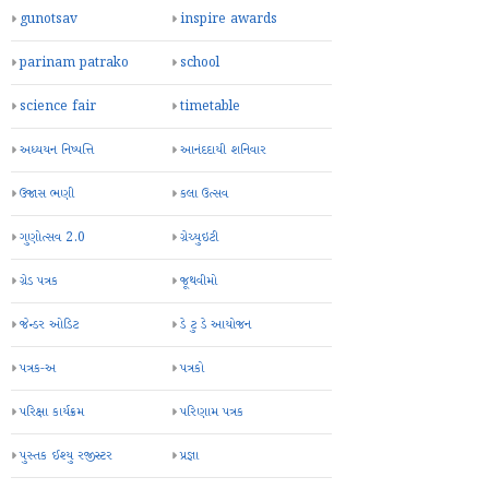
gunotsav
inspire awards
parinam patrako
school
science fair
timetable
અધ્યયન નિષ્પત્તિ
આનંદદાયી શનિવાર
ઉજાસ ભણી
કલા ઉત્સવ
ગુણોત્સવ 2.0
ગ્રેચ્યુઇટી
ગ્રેડ પત્રક
જૂથવીમો
જેન્ડર ઓડિટ
ડે ટુ ડે આયોજન
પત્રક-અ
પત્રકો
પરિક્ષા કાર્યક્રમ
પરિણામ પત્રક
પુસ્તક ઈશ્યુ રજીસ્ટર
પ્રજ્ઞા