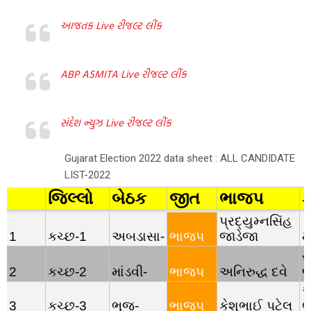
આજતક Live રીજલ્ટ લીંક
ABP ASMITA Live રીજલ્ટ લીંક
સંદેશ ન્યુઝ Live રીજલ્ટ લીંક
Gujarat Election 2022 data sheet : ALL CANDIDATE
LIST-2022