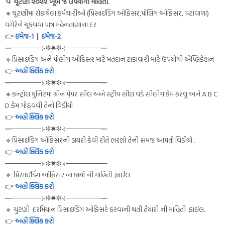
🌀
ચૂંટણી ૨૦૨૨ ખૂબ જ ઉપયોગી માહિતી.
🔸ચૂંટણીમા રોકાયેલા કર્મચારીઓ (પ્રિસાઈડિંગ ઓફિસર,પોલિંગ ઓફિસર, પટાવાળા)
વગેરેને ચૂકવવા પાત્ર મહેનતાણાના દર
👉
ઇમેજ-1
|
ઇમેજ-2
━──────⊱❉✸❉⊰───────━
🔹પ્રિસાઇડિંગ અને પોલીંગ ઓફિસર માટે મતદાન ટાકાવારી માટે ઉપયોગી એપ્લિકેશન
👉
અહીં ક્લિક કરો
━──────⊱❉✸❉⊰───────━
🔸કન્ટ્રોલ યુનિટમા ગ્રીન પેપર સીલ અને સ્ટ્રીપ સીલ વડે સીલીંગ કેમ કરવુ અને A B C
D કેમ ગોઠવવી તેનો વિડીયો
👉
અહીં ક્લિક કરો
━──────⊱❉✸❉⊰───────━
🔹પ્રિસાઈડિંગ ઓફિસરની ડાયરી કેવી રીતે ભરશો તેની સમજ આપતો વિડીયો...
👉
અહીં ક્લિક કરો
━──────⊱❉✸❉⊰───────━
🔹 પ્રિસાઇડિંગ ઓફિસર ના કાર્યો ની માહિતી ફાઈલ
👉
અહીં ક્લિક કરો
━──────⊱❉✸❉⊰───────━
🔹 ચુંટણી દરમિયાન પ્રિસાઇડિંગ ઓફિસરે કરવાની થતી તૈયારી ની માહિતી ફાઈલ.
👉
અહીં ક્લિક કરો