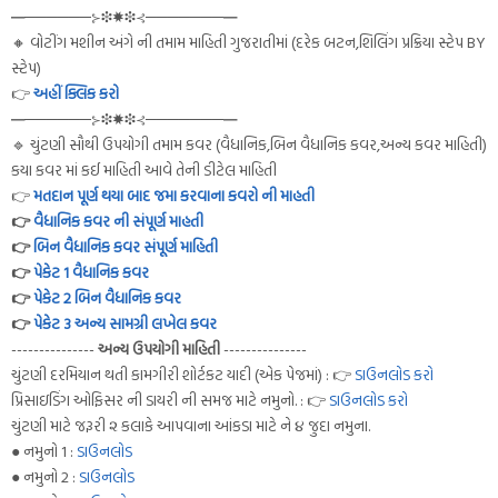
━──────⊱❉✸❉⊰───────━
🔸 વોટીંગ મશીન અંગે ની તમામ માહિતી ગુજરાતીમાં (દરેક બટન,શિલિંગ પ્રક્રિયા સ્ટેપ BY
સ્ટેપ)
👉
અહીં ક્લિક કરો
━──────⊱❉✸❉⊰───────━
🔹 ચુંટણી સૌથી ઉપયોગી તમામ કવર (વૈધાનિક,બિન વૈધાનિક કવર,અન્ય કવર માહિતી)
કયા કવર માં કઈ માહિતી આવે તેની ડીટેલ માહિતી
👉
મતદાન પૂર્ણ થયા બાદ જમા કરવાના કવરો ની માહતી
👉
વૈધાનિક કવર ની સંપૂર્ણ માહતી
👉
બિન વૈધાનિક કવર સંપૂર્ણ માહિતી
👉
પેકેટ 1 વૈધાનિક કવર
👉
પેકેટ 2 બિન વૈધાનિક કવર
👉
પેકેટ 3 અન્ય સામગ્રી લખેલ કવર
---------------
અન્ય ઉપયોગી માહિતી
---------------
ચુંટણી દરમિયાન થતી કામગીરી શોર્ટકટ યાદી (એક પેજમાં) : 👉
ડાઉનલોડ કરો
પ્રિસાઇડિંગ ઓફિસર ની ડાયરી ની સમજ માટે નમુનો. : 👉
ડાઉનલોડ કરો
ચુંટણી માટે જરૂરી ૨ કલાકે આપવાના આંકડા માટે ને ૪ જુદા નમુના.
● નમુનો 1 :
ડાઉનલોડ
● નમુનો 2 :
ડાઉનલોડ