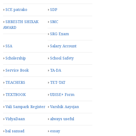
SCE patrako
SDP
SHRESTH SHIXAK
SMC
AWARD
SRG Exam
SSA
Salary Account
Scholership
School Safety
Service Book
TA-DA
TEACHERS
TET-TAT
TEXTBOOK
UDISE+ Form
Vali Sampark Register
Varshik Aayojan
VidyaDaan
always useful
bal sansad
essay