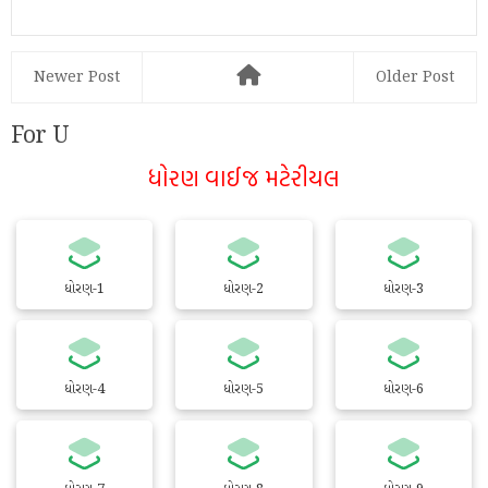
Newer Post
Older Post
For U
ધોરણ વાઈજ મટેરીયલ
ધોરણ-1
ધોરણ-2
ધોરણ-3
ધોરણ-4
ધોરણ-5
ધોરણ-6