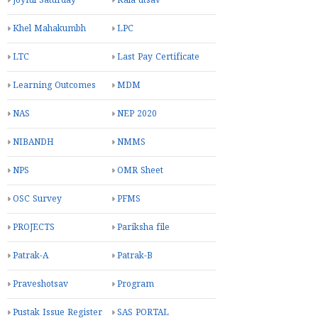
Joyful Saturday
Kala utsav
Khel Mahakumbh
LPC
LTC
Last Pay Certificate
Learning Outcomes
MDM
NAS
NEP 2020
NIBANDH
NMMS
NPS
OMR Sheet
OSC Survey
PFMS
PROJECTS
Pariksha file
Patrak-A
Patrak-B
Praveshotsav
Program
Pustak Issue Register
SAS PORTAL