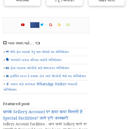
અસાઇમેન્ટ
ડે ટુ ડે આયોજન
શિક્ષક બદલી
💥 ખાસ તમારા માટે... 👈
📢 જેનો ફોન આવશે તેનું નામ બોલશે આ એપ્લિકેશન
🗣️ બાળકોને વાંચતા શીખવા માટેની એપ્લિકેશન
📸 ફોટા પાડવાના શોખીનો માટે જબરદસ્ત એપ્લિકેશન
🚘 ડ્રાઈવિંગ કરતા કે કામમાં હોય ત્યારે ઉપયોગી થશે આ એપ્લિકેશન
🧚 તમારા માટે મનગમતા WhatsApp Sticker બનાવતી
એપ્લિકેશન
Featured post
आपके Sellery Account पर क्या क्या मिलती हैं
Special Facilities? जानें पूरी जानकारी
Sellery Account Facilities : आप अपने Sellery खाते पर