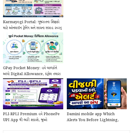
Karmayogi Portal: ગુજરાતના શિક્ષકો
માટે ઓનલાઈન ટ્રેનિંગ અને સાધના સપ્તાહ ૨૦૨૬
ની...
GPay Pocket Money: હવે બાળકોને
આપો Digital Allowance, કંટ્રોલ તમારા
હાથમાં!
PLI-RPLI Premium હવે PhonePe
Damini mobile app Which
UPI App થી ભરી શકાશે, જુઓ
Alerts You Before Lightning,
PhonePe દ્વારા Online કે...
launched by the Government ...