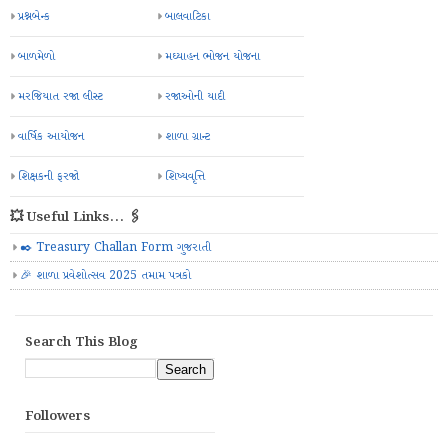
પ્રશ્નબેન્ક
બાલવાટિકા
બાળમેળો
મઘ્યાહન ભોજન યોજના
મરજિયાત રજા લીસ્ટ
રજાઓની યાદી
વાર્ષિક આયોજન
શાળા ગ્રાન્ટ
શિક્ષકની ફરજો
શિષ્યવૃત્તિ
💥 Useful Links... 🖇️
✒️ Treasury Challan Form ગુજરાતી
🎉 શાળા પ્રવેશોત્સવ 2025 તમામ પત્રકો
Search This Blog
Followers