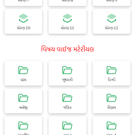
ધોરણ-7
ધોરણ-8
ધોરણ-9
ધોરણ-10
ધોરણ-11
ધોરણ-12
વિષય વાઈજ મટેરીયલ
પ્રજ્ઞા
ગુજરાતી
હિન્દી
અંગ્રેજી
ગણિત
વિજ્ઞાન