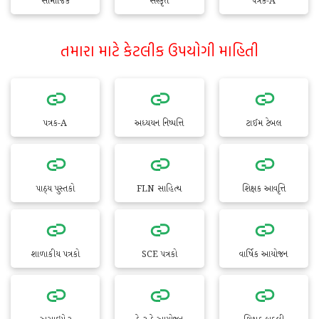
સામાજિક
સંસ્કૃત
પત્રક-A
તમારા માટે કેટલીક ઉપયોગી માહિતી
પત્રક-A
અધ્યયન નિષ્પત્તિ
ટાઈમ ટેબલ
પાઠ્ય પુસ્તકો
FLN સાહિત્ય
શિક્ષક આવૃત્તિ
શાળાકીય પત્રકો
SCE પત્રકો
વાર્ષિક આયોજન