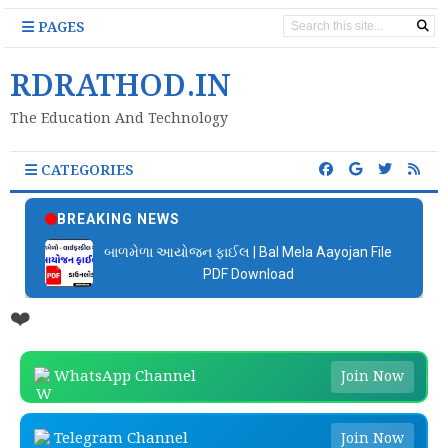
PAGES
RDRATHOD.IN
The Education And Technology
CATEGORIES
BREAKING NEWS
બાળમેળા આયોજન ફાઈલ | Bal Mela Aayojan File
PDF Download
❤️
WhatsApp Channel
Join Now
Telegram Channel
Join Now