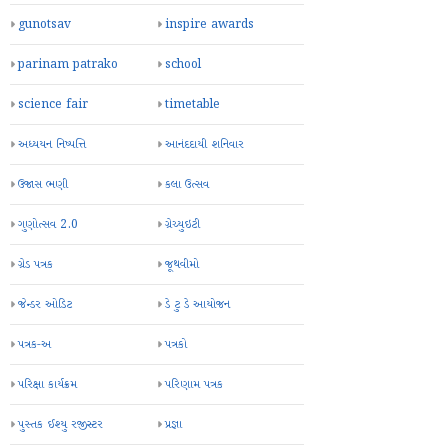
gunotsav
inspire awards
parinam patrako
school
science fair
timetable
અધ્યયન નિષ્પત્તિ
આનંદદાયી શનિવાર
ઉજાસ ભણી
કલા ઉત્સવ
ગુણોત્સવ 2.0
ગ્રેચ્યુઇટી
ગ્રેડ પત્રક
જૂથવીમો
જેન્ડર ઓડિટ
ડે ટુ ડે આયોજન
પત્રક-અ
પત્રકો
પરિક્ષા કાર્યક્રમ
પરિણામ પત્રક
પુસ્તક ઈશ્યુ રજીસ્ટર
પ્રજ્ઞા