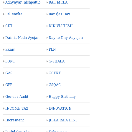
Adhyayan nishpattio
BAL MELA
Bal Vatika
Bangles Day
CET
DIN VISHESH
Dainik Nodh Ayojan
Day to Day Aayojan
Exam
FLN
FONT
G-SHALA
GAS
GCERT
GPF
GSQAC
Gender Audit
Happy Birthday
INCOME TAX
INNOVATION
Increment
JILLA RAJA LIST