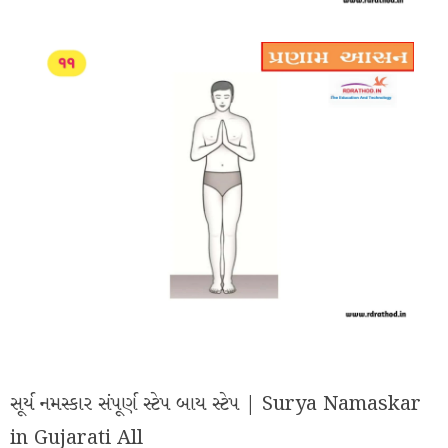
સૂર્ય નમસ્કાર સંપૂર્ણ સ્ટેપ બાય સ્ટેપ | Surya Namaskar
in Gujarati All