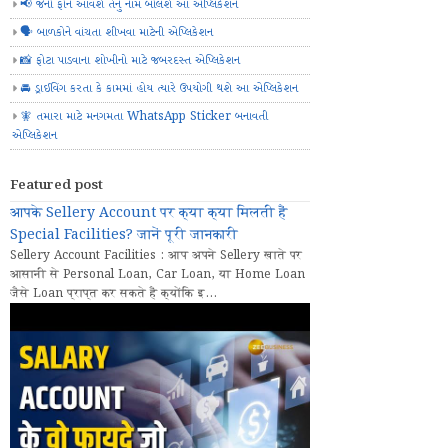
📢 જેનો ફોન આવશે તેનું નામ બોલશે આ એપ્લિકેશન
🗣️ બાળકોને વાંચતા શીખવા માટેની એપ્લિકેશન
📸 ફોટા પાડવાના શોખીનો માટે જબરદસ્ત એપ્લિકેશન
🚘 ડ્રાઈવિંગ કરતા કે કામમાં હોય ત્યારે ઉપયોગી થશે આ એપ્લિકેશન
🧚 તમારા માટે મનગમતા WhatsApp Sticker બનાવતી
એપ્લિકેશન
Featured post
आपके Sellery Account पर क्या क्या मिलती हैं
Special Facilities? जानें पूरी जानकारी
Sellery Account Facilities : आप अपने Sellery खाते पर
आसानी से Personal Loan, Car Loan, या Home Loan
जैसे Loan प्राप्त कर सकते हैं क्योंकि इ...