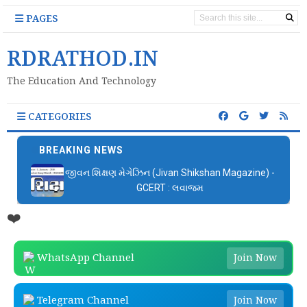
PAGES
RDRATHOD.IN
The Education And Technology
CATEGORIES
BREAKING NEWS
જીવન શિક્ષણ મેગેઝિન (Jivan Shikshan Magazine) -
GCERT : લવાજમ
❤️
WhatsApp Channel
Join Now
Telegram Channel
Join Now