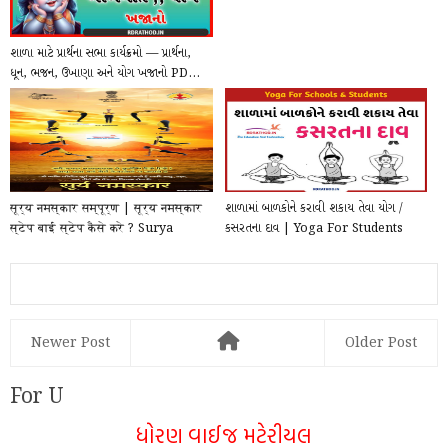
શાળા માટે પ્રાર્થના સભા કાર્યક્રમો — પ્રાર્થના,
ધૂન, ભજન, ઉખાણા અને યોગ ખજાનો PD...
सूर्य नमस्कार सम्पूर्ण | सूर्य नमस्कार
શાળામાં બાળકોને કરાવી શકાય તેવા યોગ /
स्टेप बाई स्टेप कैसे करे ? Surya
કસરતના દાવ | Yoga For Students
Namaskar...
pdf Downloa...
Newer Post
Older Post
For U
ધોરણ વાઈજ મટેરીયલ