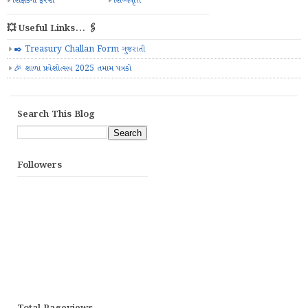
શિક્ષકની ફરજો
શિષ્યવૃત્તિ
💥 Useful Links... 🖇️
✒️ Treasury Challan Form ગુજરાતી
🎉 શાળા પ્રવેશોત્સવ 2025 તમામ પત્રકો
Search This Blog
Followers