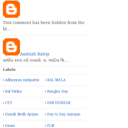
This comment has been hidden from the
bl…
Aashish Baleja
પ્રાથમિક શાળા નવી તરસાલી. તા. ઝઘડિયા જિ.…
Labels
Adhyayan nishpattio
BAL MELA
Bal Vatika
Bangles Day
CET
DIN VISHESH
Dainik Nodh Ayojan
Day to Day Aayojan
Exam
FLN