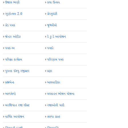
ઉજાસ ભણી
કલા ઉત્સવ
ગુણોત્સવ 2.0
ગ્રેચ્યુઇટી
ગ્રેડ પત્રક
જૂથવીમો
જેન્ડર ઓડિટ
ડે ટુ ડે આયોજન
પત્રક-અ
પત્રકો
પરિક્ષા કાર્યક્રમ
પરિણામ પત્રક
પુસ્તક ઈશ્યુ રજીસ્ટર
પ્રજ્ઞા
પ્રશ્નબેન્ક
બાલવાટિકા
બાળમેળો
મઘ્યાહન ભોજન યોજના
મરજિયાત રજા લીસ્ટ
રજાઓની યાદી
વાર્ષિક આયોજન
શાળા ગ્રાન્ટ