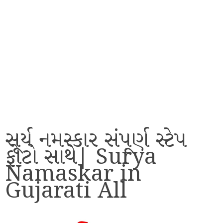
સૂર્ય નમસ્કાર સંપૂર્ણ સ્ટેપ
ફોટો સાથે| Surya
Namaskar in
Gujarati All