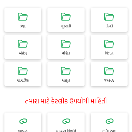
પ્રજ્ઞા
ગુજરાતી
હિન્દી
અંગ્રેજી
ગણિત
વિજ્ઞાન
સામાજિક
સંસ્કૃત
પત્રક-A
તમારા માટે કેટલીક ઉપયોગી માહિતી
પત્રક-A
અધ્યયન નિષ્પત્તિ
ટાઈમ ટેબલ