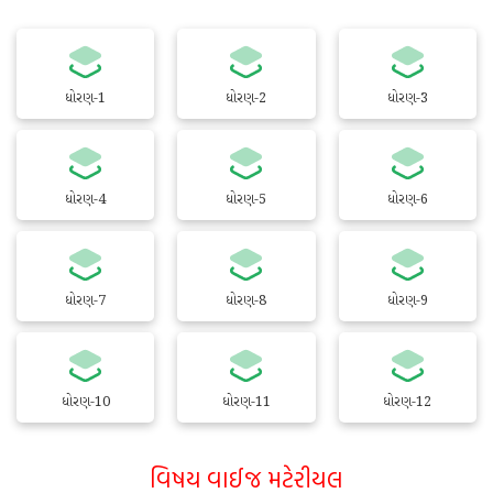
ધોરણ-1
ધોરણ-2
ધોરણ-3
ધોરણ-4
ધોરણ-5
ધોરણ-6
ધોરણ-7
ધોરણ-8
ધોરણ-9
ધોરણ-10
ધોરણ-11
ધોરણ-12
વિષય વાઈજ મટેરીયલ