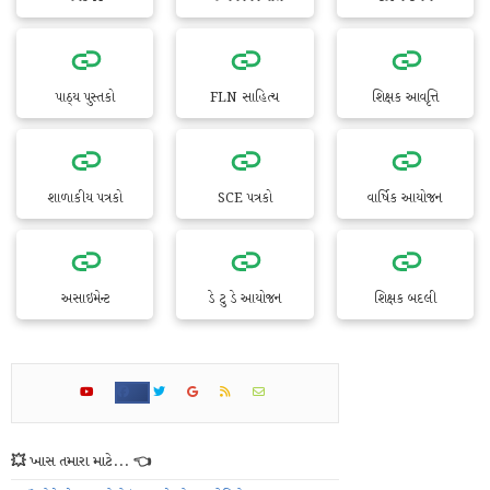
પાઠ્ય પુસ્તકો
FLN સાહિત્ય
શિક્ષક આવૃત્તિ
શાળાકીય પત્રકો
SCE પત્રકો
વાર્ષિક આયોજન
અસાઇમેન્ટ
ડે ટુ ડે આયોજન
શિક્ષક બદલી
💥 ખાસ તમારા માટે... 👈