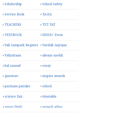
Scholership
School Safety
Service Book
TA-DA
TEACHERS
TET-TAT
TEXTBOOK
UDISE+ Form
Vali Sampark Register
Varshik Aayojan
VidyaDaan
always useful
bal sansad
essay
gunotsav
inspire awards
parinam patrako
school
science fair
timetable
અધ્યયન નિષ્પત્તિ
આનંદદાયી શનિવાર