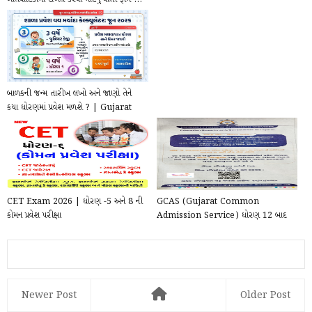
બાલવાટિકામાં દાખલ કરવા માટેનું વાલી ફોર્મ ...
બાળકની જન્મ તારીખ લખો અને જાણો તેને
કયા ધોરણમાં પ્રવેશ મળશે ? | Gujarat
School A...
CET Exam 2026 | ધોરણ -5 અને 8 ની
GCAS (Gujarat Common
કોમન પ્રવેશ પરીક્ષા
Admission Service) ધોરણ 12 બાદ
પ્રવેશ પ્રક્રિયા રજીસ્ટ્રેશન...
Newer Post
Older Post