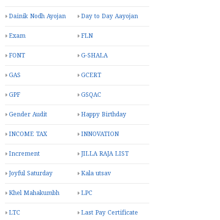
Dainik Nodh Ayojan
Day to Day Aayojan
Exam
FLN
FONT
G-SHALA
GAS
GCERT
GPF
GSQAC
Gender Audit
Happy Birthday
INCOME TAX
INNOVATION
Increment
JILLA RAJA LIST
Joyful Saturday
Kala utsav
Khel Mahakumbh
LPC
LTC
Last Pay Certificate