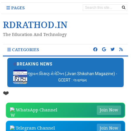
PAGES
RDRATHOD.IN
The Education And Technology
CATEGORIES
BREAKING NEWS
જીવન શિક્ષણ મેગેઝિન (Jivan Shikshan Magazine) -
GCERT : લવાજમ
❤️
WhatsApp Channel
Join Now
Telegram Channel
Join Now