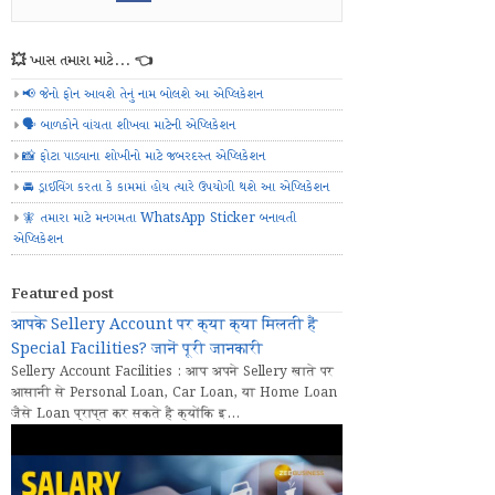
💥 ખાસ તમારા માટે... 👈
📢 જેનો ફોન આવશે તેનું નામ બોલશે આ એપ્લિકેશન
🗣️ બાળકોને વાંચતા શીખવા માટેની એપ્લિકેશન
📸 ફોટા પાડવાના શોખીનો માટે જબરદસ્ત એપ્લિકેશન
🚘 ડ્રાઈવિંગ કરતા કે કામમાં હોય ત્યારે ઉપયોગી થશે આ એપ્લિકેશન
🧚 તમારા માટે મનગમતા WhatsApp Sticker બનાવતી
એપ્લિકેશન
Featured post
आपके Sellery Account पर क्या क्या मिलती हैं
Special Facilities? जानें पूरी जानकारी
Sellery Account Facilities : आप अपने Sellery खाते पर
आसानी से Personal Loan, Car Loan, या Home Loan
जैसे Loan प्राप्त कर सकते हैं क्योंकि इ...