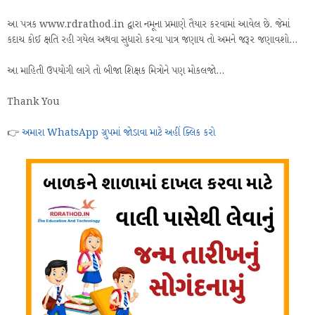
આ પત્રક www.rdrathod.in દ્વારા નમૂના પ્રમાણે તૈયાર કરવામાં આવેલ છે. જેમાં
કદાચ કોઈ ક્ષતિ રહી ગયેલ અથવા સુધારો કરવા પાત્ર જણાય તો અમને જરૂર જણાવશો...
આ માહિતી ઉપયોગી લાગે તો બીજા શિક્ષક મિત્રોને પણ મોકલજો...
Thank You
👉
અમારા WhatsApp ગ્રુપમાં જોડાવા માટે અહીં ક્લિક કરો