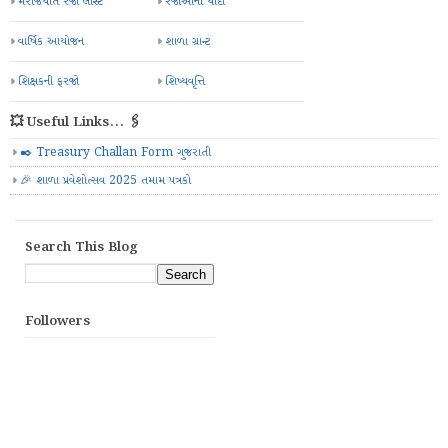
મરજિયાત રજા લીસ્ટ
રજાઓની યાદી
વાર્ષિક આયોજન
શાળા ગ્રાન્ટ
શિક્ષકની ફરજો
શિષ્યવૃત્તિ
💥 Useful Links... 🖇️
✒️ Treasury Challan Form ગુજરાતી
🎉 શાળા પ્રવેશોત્સવ 2025 તમામ પત્રકો
Search This Blog
Followers