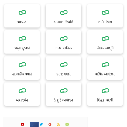
પત્રક-A
અધ્યયન નિષ્પત્તિ
ટાઈમ ટેબલ
પાઠ્ય પુસ્તકો
FLN સાહિત્ય
શિક્ષક આવૃત્તિ
શાળાકીય પત્રકો
SCE પત્રકો
વાર્ષિક આયોજન
અસાઇમેન્ટ
ડે ટુ ડે આયોજન
શિક્ષક બદલી