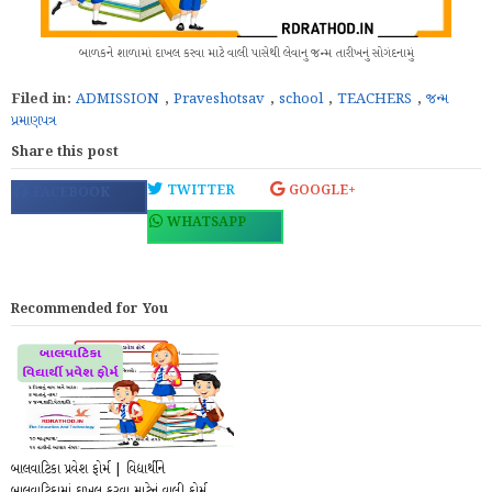
બાળકને શાળામાં દાખલ કરવા માટે વાલી પાસેથી લેવાનુ જન્મ તારીખનું સોગંદનામું
Filed in:
ADMISSION
,
Praveshotsav
,
school
,
TEACHERS
,
જન્મ
પ્રમાણપત્ર
Share this post
TWITTER
GOOGLE+
FACEBOOK
WHATSAPP
Recommended for You
બાલવાટિકા પ્રવેશ ફોર્મ | વિદ્યાર્થીને