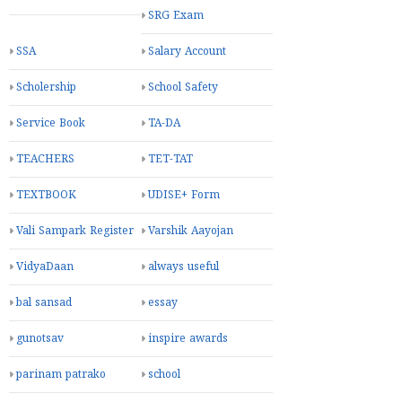
SRG Exam
SSA
Salary Account
Scholership
School Safety
Service Book
TA-DA
TEACHERS
TET-TAT
TEXTBOOK
UDISE+ Form
Vali Sampark Register
Varshik Aayojan
VidyaDaan
always useful
bal sansad
essay
gunotsav
inspire awards
parinam patrako
school