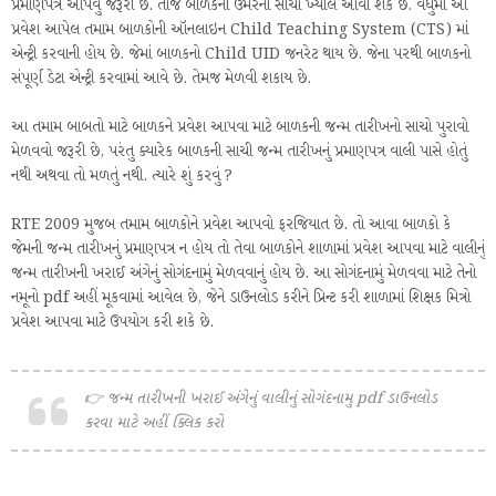
પ્રમાણપત્ર આપવું જરૂરી છે. તોજ બાળકની ઉંમરનો સાચો ખ્યાલ આવી શકે છે. વધુમાં આ
પ્રવેશ આપેલ તમામ બાળકોની ઑનલાઇન Child Teaching System (CTS) માં
એન્ટ્રી કરવાની હોય છે. જેમાં બાળકનો Child UID જનરેટ થાય છે. જેના પરથી બાળકનો
સંપૂર્ણ ડેટા એન્ટ્રી કરવામાં આવે છે. તેમજ મેળવી શકાય છે.
આ તમામ બાબતો માટે બાળકને પ્રવેશ આપવા માટે બાળકની જન્મ તારીખનો સાચો પુરાવો
મેળવવો જરૂરી છે, પરંતુ ક્યારેક બાળકની સાચી જન્મ તારીખનું પ્રમાણપત્ર વાલી પાસે હોતું
નથી અથવા તો મળતું નથી. ત્યારે શું કરવું ?
RTE 2009 મુજબ તમામ બાળકોને પ્રવેશ આપવો ફરજિયાત છે. તો આવા બાળકો કે
જેમની જન્મ તારીખનું પ્રમાણપત્ર ન હોય તો તેવા બાળકોને શાળામાં પ્રવેશ આપવા માટે વાલીનું
જન્મ તારીખની ખરાઈ અંગેનું સોગંદનામું મેળવવાનું હોય છે. આ સોગંદનામું મેળવવા માટે તેનો
નમૂનો pdf અહીં મૂકવામાં આવેલ છે, જેને ડાઉનલોડ કરીને પ્રિન્ટ કરી શાળામાં શિક્ષક મિત્રો
પ્રવેશ આપવા માટે ઉપયોગ કરી શકે છે.
👉 જન્મ તારીખની ખરાઈ અંગેનું વાલીનું સોગંદનામુ pdf ડાઉનલોડ
કરવા માટે અહીં ક્લિક કરો