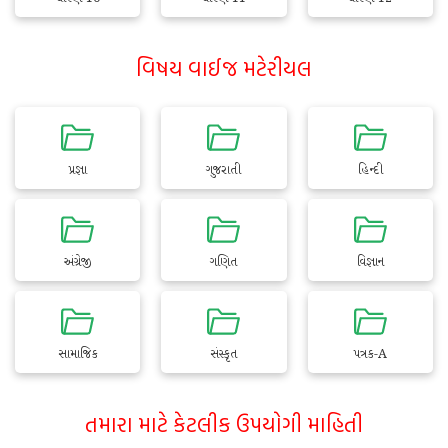
વિષય વાઈજ મટેરીયલ
પ્રજ્ઞા
ગુજરાતી
હિન્દી
અંગ્રેજી
ગણિત
વિજ્ઞાન
સામાજિક
સંસ્કૃત
પત્રક-A
તમારા માટે કેટલીક ઉપયોગી માહિતી