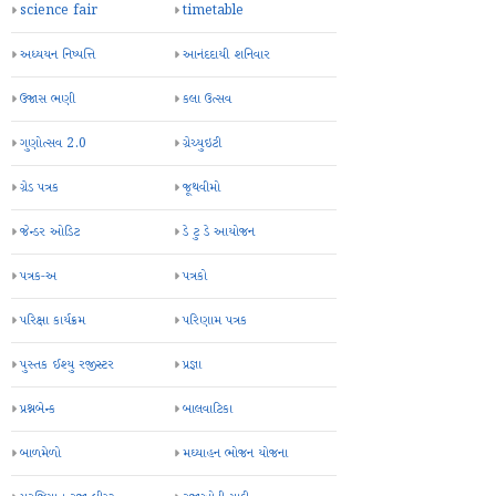
science fair
timetable
અધ્યયન નિષ્પત્તિ
આનંદદાયી શનિવાર
ઉજાસ ભણી
કલા ઉત્સવ
ગુણોત્સવ 2.0
ગ્રેચ્યુઇટી
ગ્રેડ પત્રક
જૂથવીમો
જેન્ડર ઓડિટ
ડે ટુ ડે આયોજન
પત્રક-અ
પત્રકો
પરિક્ષા કાર્યક્રમ
પરિણામ પત્રક
પુસ્તક ઈશ્યુ રજીસ્ટર
પ્રજ્ઞા
પ્રશ્નબેન્ક
બાલવાટિકા
બાળમેળો
મઘ્યાહન ભોજન યોજના